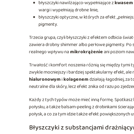
błyszczyki nawilżająco‑wypełniające z
kwasem 
wargi i wypełniają drobne linie,
błyszczyki optyczne, w których za efekt „pełniej
pigmenty.
Trzecia grupa, czyli błyszczyki z efektem odbicia świa
zawiera drobny shimmer albo perłowe pigmenty. Po st
realnego wpływu na
mikrokrążenie
ani poziom nawi
Trwałość i komfort noszenia różnią się między tymi t
zwykle mocniejszy i bardziej spektakularny efekt, a
hialuronowym
i
kolagenem
działają łagodniej, za 
neutralne dla skóry, lecz efekt znika od razu po zjedze
Każdy z tych typów może mieć inną formę. Spotkasz k
połysku, a także balsam‑peeling z drobinkami ścierają
połysk, a co za tym idzie także efekt powiększonych u
Błyszczyki z substancjami drażniącymi