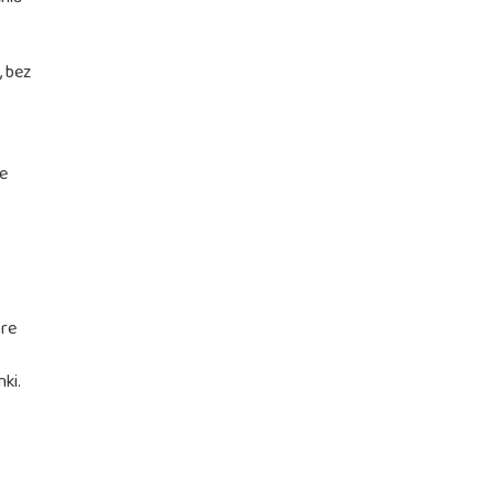
, bez
ie
óre
ki.