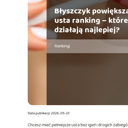
Błyszczyk powiększ
usta ranking – które
działają najlepiej?
Rankingi
Data publikacji: 2026-05-23
Chcesz mieć pełniejsze usta bez igieł i drogich zabie