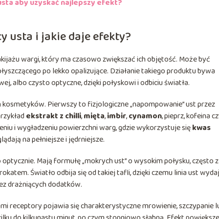
sta aby uzyskać najlepszy efekt?
 usta i jakie daje efekty?
ijażu wargi, który ma czasowo zwiększać ich objętość. Może być
yszczącego po lekko opalizujące. Działanie takiego produktu bywa
j, albo czysto optyczne, dzięki połyskowi i odbiciu światła.
h kosmetyków. Pierwszy to fizjologiczne „napompowanie” ust przez
przykład
ekstrakt z chilli
,
mięta
,
imbir
,
cynamon
, pieprz, kofeina c
lżeniu i wygładzeniu powierzchni warg, gdzie wykorzystuje się
kwas
lądają na pełniejsze i jędrniejsze.
o optycznie. Mają formułę „mokrych ust” o wysokim połysku, często z
tem. Światło odbija się od takiej tafli, dzięki czemu linia ust wydaj
bez drażniących dodatków.
i receptory pojawia się charakterystyczne mrowienie, szczypanie l
 kilku do kilkunastu minut, po czym stopniowo słabną. Efekt powiększ