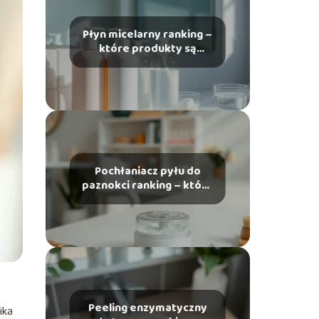
Płyn micelarny ranking –
które produkty są
najlepsze?
Pochłaniacz pyłu do
paznokci ranking – który
wybrać?
Peeling enzymatyczny
ika