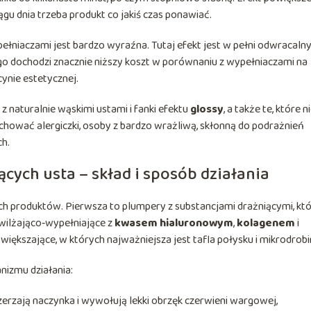
iągu dnia trzeba produkt co jakiś czas ponawiać.
łniaczami jest bardzo wyraźna. Tutaj efekt jest w pełni odwracalny
tego dochodzi znacznie niższy koszt w porównaniu z wypełniaczami na
nie estetycznej.
 naturalnie wąskimi ustami i fanki efektu
glossy
, a także te, które n
chować alergiczki, osoby z bardzo wrażliwą, skłonną do podrażnień
ch.
cych usta – skład i sposób działania
ich produktów. Pierwsza to plumpery z substancjami drażniącymi, kt
awilżająco‑wypełniające z
kwasem hialuronowym
,
kolagenem
i
owiększające, w których najważniejsza jest tafla połysku i mikrodrobin
izmu działania:
szerzają naczynka i wywołują lekki obrzęk czerwieni wargowej,