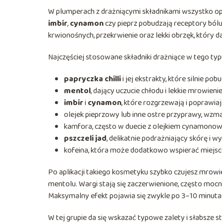
W plumperach z drażniącymi składnikami wszystko opier
imbir
,
cynamon
czy pieprz pobudzają receptory bólu
krwionośnych, przekrwienie oraz lekki obrzęk, który 
Najczęściej stosowane składniki drażniące w tego typ
papryczka chilli
i jej ekstrakty, które silnie pob
mentol
, dający uczucie chłodu i lekkie mrowienie
imbir
i
cynamon
, które rozgrzewają i poprawiaj
olejek pieprzowy lub inne ostre przyprawy, wzma
kamfora, często w duecie z olejkiem cynamonowy
pszczeli jad
, delikatnie podrażniający skórę i wyw
kofeina, która może dodatkowo wspierać miejsc
Po aplikacji takiego kosmetyku szybko czujesz mrowie
mentolu. Wargi stają się zaczerwienione, często mocn
Maksymalny efekt pojawia się zwykle po 3–10 minutach
W tej grupie da się wskazać typowe zalety i słabsze s