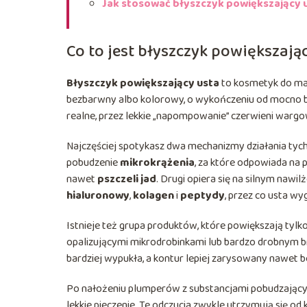
Jak stosować błyszczyk powiększający u
Co to jest błyszczyk powiększający
Błyszczyk powiększający usta
to kosmetyk do mak
bezbarwny albo kolorowy, o wykończeniu od mocno bł
realne, przez lekkie „napompowanie” czerwieni wargowe
Najczęściej spotykasz dwa mechanizmy działania tyc
pobudzenie
mikrokrążenia
, za które odpowiada na 
nawet
pszczeli jad
. Drugi opiera się na silnym nawi
hialuronowy
,
kolagen
i
peptydy
, przez co usta wyg
Istnieje też grupa produktów, które powiększają tylk
opalizującymi mikrodrobinkami lub bardzo drobnym broka
bardziej wypukła, a kontur lepiej zarysowany nawet 
Po nałożeniu plumperów z substancjami pobudzającym
lekkie pieczenie. Te odczucia zwykle utrzymują się od