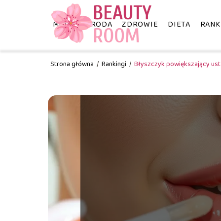
MODA
URODA
ZDROWIE
DIETA
RANK
Strona główna
/
Rankingi
/
Błyszczyk powiększający usta 