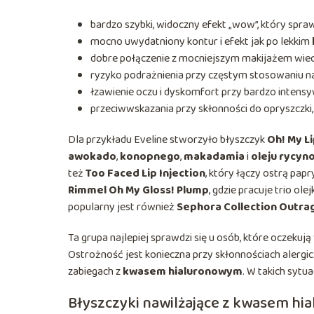
bardzo szybki, widoczny efekt „wow”, który spraw
mocno uwydatniony kontur i efekt jak po lekkim
dobre połączenie z mocniejszym makijażem wiec
ryzyko podrażnienia przy częstym stosowaniu na
łzawienie oczu i dyskomfort przy bardzo inten
przeciwwskazania przy skłonności do opryszczki, 
Dla przykładu Eveline stworzyło błyszczyk
Oh! My L
awokado
,
konopnego
,
makadamia
i
oleju rycy
też
Too Faced Lip Injection
, który łączy ostrą papr
Rimmel Oh My Gloss! Plump
, gdzie pracuje trio o
popularny jest również
Sephora Collection Outra
Ta grupa najlepiej sprawdzi się u osób, które oczekuj
Ostrożność jest konieczna przy skłonnościach alergi
zabiegach z
kwasem hialuronowym
. W takich sytua
Błyszczyki nawilżające z kwasem h