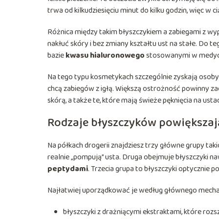
trwa od kilkudziesięciu minut do kilku godzin, więc w c
Różnica między takim błyszczykiem a zabiegami z wype
nakłuć skóry i bez zmiany kształtu ust na stałe. Do 
bazie
kwasu hialuronowego
stosowanymi w medycy
Na tego typu kosmetykach szczególnie zyskają osoby z
chcą zabiegów z igłą. Większą ostrożność powinny za
skórą, a także te, które mają świeże pęknięcia na usta
Rodzaje błyszczyków powiększają
Na półkach drogerii znajdziesz trzy główne grupy tak
realnie „pompują” usta. Druga obejmuje błyszczyki n
peptydami
. Trzecia grupa to błyszczyki optycznie p
Najłatwiej uporządkować je według głównego mechan
błyszczyki z drażniącymi ekstraktami, które roz