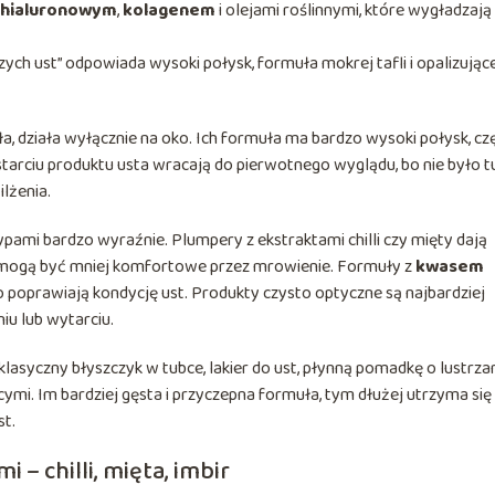
hialuronowym
,
kolagenem
i olejami roślinnymi, które wygładzają
szych ust” odpowiada wysoki połysk, formuła mokrej tafli i opalizując
tła, działa wyłącznie na oko. Ich formuła ma bardzo wysoki połysk, cz
arciu produktu usta wracają do pierwotnego wyglądu, bo nie było t
lżenia.
ypami bardzo wyraźnie. Plumpery z ekstraktami chilli czy mięty dają
le mogą być mniej komfortowe przez mrowienie. Formuły z
kwasem
to poprawiają kondycję ust. Produkty czysto optyczne są najbardziej
niu lub wytarciu.
lasyczny błyszczyk w tubce, lakier do ust, płynną pomadkę o lustrz
cymi. Im bardziej gęsta i przyczepna formuła, tym dłużej utrzyma się
st.
 – chilli, mięta, imbir