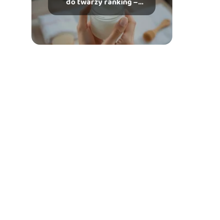
do twarzy ranking –
który wybrać?