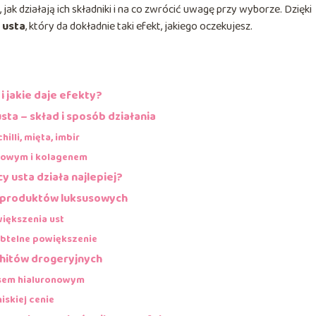
 jak działają ich składniki i na co zwrócić uwagę przy wyborze. Dzięki
 usta
, który da dokładnie taki efekt, jakiego oczekujesz.
i jakie daje efekty?
ta – skład i sposób działania
illi, mięta, imbir
onowym i kolagenem
y usta działa najlepiej?
g produktów luksusowych
większenia ust
subtelne powiększenie
 hitów drogeryjnych
wasem hialuronowym
niskiej cenie