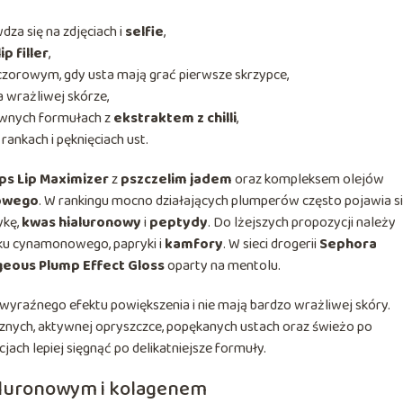
dza się na zdjęciach i
selfie
,
lip filler
,
zorowym, gdy usta mają grać pierwsze skrzypce,
 wrażliwej skórze,
sywnych formułach z
ekstraktem z chilli
,
rankach i pęknięciach ust.
ips Lip Maximizer
z
pszczelim jadem
oraz kompleksem olejów
nowego
. W rankingu mocno działających plumperów często pojawia s
ykę,
kwas hialuronowy
i
peptydy
. Do lżejszych propozycji należy
lejku cynamonowego, papryki i
kamfory
. W sieci drogerii
Sephora
geous Plump Effect Gloss
oparty na mentolu.
ą wyraźnego efektu powiększenia i nie mają bardzo wrażliwej skóry.
cznych, aktywnej opryszczce, popękanych ustach oraz świeżo po
cjach lepiej sięgnąć po delikatniejsze formuły.
ialuronowym i kolagenem