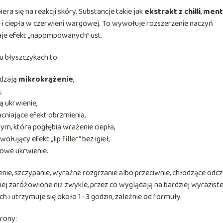
a się na reakcji skóry. Substancje takie jak
ekstrakt z chilli
,
ment
 i ciepła w czerwieni wargowej. To wywołuje rozszerzenie naczyń
daje efekt „napompowanych” ust.
u błyszczykach to:
udzają
mikrokrążenie
,
,
ą ukrwienie,
cniające efekt obrzmienia,
m, która pogłębia wrażenie ciepła,
ołujący efekt „lip filler” bez igieł,
owe ukrwienie.
nie, szczypanie, wyraźne rozgrzanie albo przeciwnie, chłodzące odcz
iej zaróżowione niż zwykle, przez co wyglądają na bardziej wyraziste
 i utrzymuje się około 1–3 godzin, zależnie od formuły.
trony: