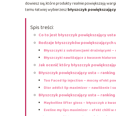
dowiesz się, które produkty realnie powiększają wargi,
temu łatwiej wybierzesz
błyszczyk powiększający
Spis treści:
Co to jest błyszczyk powiększający usta 
Rodzaje błyszczyków powiększających us
Błyszczyki z substancjami drażniącymi – ch
Błyszczyki nawilżające z kwasem hialur
Jak ocenić który błyszczyk powiększając
Błyszczyk powiększający usta – rankin
Too Faced lip injection – mocny efekt po
Dior addict lip maximizer – nawilżenie i 
Błyszczyk powiększający usta – ranking
Maybelline lifter gloss – błyszczyk z k
Eveline my lips maximizer – efekt chilli w 