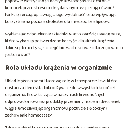
poprawie elastyczności naczyń krwionośnych i ochronie
komórek przed stresem oksydacyjnym. Wspierają również
funkcję serca, poprawiając jego wydolność oraz wpływając
korzystnie na poziom cholesterolu i metabolizm lipidów.
Wybierając odpowiednie składniki, warto zwrócić uwagę na te,
które wykazują potwierdzone korzyści dla układu krążenia.
Jakie suplementy są szczególnie wartościowe i dlaczego warto
je stosować?
Rola układu krążenia w organizmie
Układ krążenia pełni kluczową rolę w transporcie krwi, która
dostarcza tlen i składniki odżywcze do wszystkich komórek
organizmu. Krew krążąca w naczyniach krwionośnych
odprowadza również produkty przemiany materii i dwutlenek
węgla, umożliwiając organizmowi pozbycie się toksyn i
zachowanie homeostazy.
Zdrowy układ krążenia przyczynia się do prawidłowego