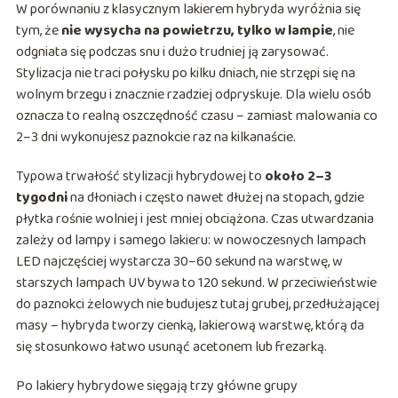
W porównaniu z klasycznym lakierem hybryda wyróżnia się
tym, że
nie wysycha na powietrzu, tylko w lampie
, nie
odgniata się podczas snu i dużo trudniej ją zarysować.
Stylizacja nie traci połysku po kilku dniach, nie strzępi się na
wolnym brzegu i znacznie rzadziej odpryskuje. Dla wielu osób
oznacza to realną oszczędność czasu – zamiast malowania co
2–3 dni wykonujesz paznokcie raz na kilkanaście.
Typowa trwałość stylizacji hybrydowej to
około 2–3
tygodni
na dłoniach i często nawet dłużej na stopach, gdzie
płytka rośnie wolniej i jest mniej obciążona. Czas utwardzania
zależy od lampy i samego lakieru: w nowoczesnych lampach
LED najczęściej wystarcza 30–60 sekund na warstwę, w
starszych lampach UV bywa to 120 sekund. W przeciwieństwie
do paznokci żelowych nie budujesz tutaj grubej, przedłużającej
masy – hybryda tworzy cienką, lakierową warstwę, którą da
się stosunkowo łatwo usunąć acetonem lub frezarką.
Po lakiery hybrydowe sięgają trzy główne grupy