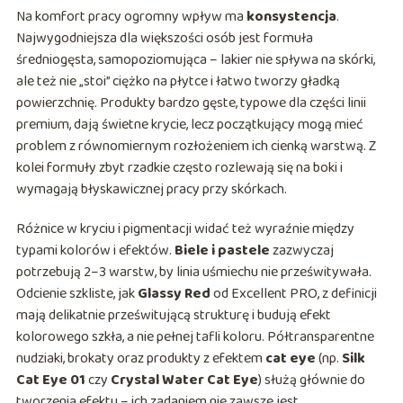
Na komfort pracy ogromny wpływ ma
konsystencja
.
Najwygodniejsza dla większości osób jest formuła
średniogęsta, samopoziomująca – lakier nie spływa na skórki,
ale też nie „stoi” ciężko na płytce i łatwo tworzy gładką
powierzchnię. Produkty bardzo gęste, typowe dla części linii
premium, dają świetne krycie, lecz początkujący mogą mieć
problem z równomiernym rozłożeniem ich cienką warstwą. Z
kolei formuły zbyt rzadkie często rozlewają się na boki i
wymagają błyskawicznej pracy przy skórkach.
Różnice w kryciu i pigmentacji widać też wyraźnie między
typami kolorów i efektów.
Biele i pastele
zazwyczaj
potrzebują 2–3 warstw, by linia uśmiechu nie prześwitywała.
Odcienie szkliste, jak
Glassy Red
od Excellent PRO, z definicji
mają delikatnie prześwitującą strukturę i budują efekt
kolorowego szkła, a nie pełnej tafli koloru. Półtransparentne
nudziaki, brokaty oraz produkty z efektem
cat eye
(np.
Silk
Cat Eye 01
czy
Crystal Water Cat Eye
) służą głównie do
tworzenia efektu – ich zadaniem nie zawsze jest