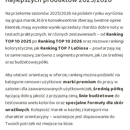
najlepszych produktów 2025/2026
Na przełomie sezonów 2025/2026 na polskim rynku wyróżnia
się grupa marek, które konsekwentnie zbierają świetne opinie
klientek, mają wysokie wyniki sprzedaży i bardzo dobre noty w
testach praktycznych. W różnych zestawieniach – od
Ranking
TOP 10 2025
po
Ranking TOP 10 2026
oraz niszowe rankingi
kolorystyczne, jak
Ranking TOP 7 LaDiosa
– powtarzają się
te same nazwy, zarówno z segmentu premium, jak i ze średniej
oraz budżetowej półki.
Aby ułatwić orientację w ofercie, ranking można podzielić na
kategorie cenowe i użytkowe:
marki premium
do pracy w
salonie i dla zaawansowanych użytkowniczek,
średnią półkę
łączącą dobrą jakość z przyjazną ceną,
linie budżetowe
do
testowania wielu kolorów oraz
specjalne formuły dla skór
wrażliwych
. Kolejność marek w każdej z kategorii ma
charakter orientacyjny – ważniejsze jest dopasowanie do
Twoich potrzeb niż miejsce na liście.