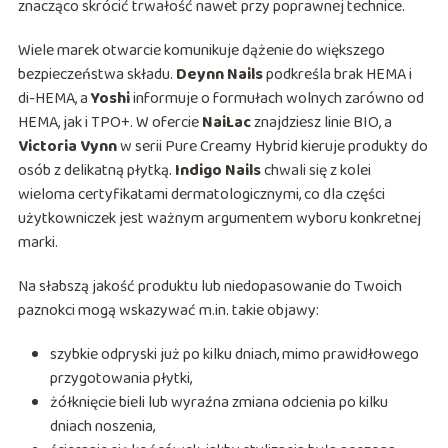
znacząco skrócić trwałość nawet przy poprawnej technice.
Wiele marek otwarcie komunikuje dążenie do większego
bezpieczeństwa składu.
Deynn Nails
podkreśla brak HEMA i
di-HEMA, a
Yoshi
informuje o formułach wolnych zarówno od
HEMA, jak i TPO+. W ofercie
NaiLac
znajdziesz linie BIO, a
Victoria Vynn
w serii Pure Creamy Hybrid kieruje produkty do
osób z delikatną płytką.
Indigo Nails
chwali się z kolei
wieloma certyfikatami dermatologicznymi, co dla części
użytkowniczek jest ważnym argumentem wyboru konkretnej
marki.
Na słabszą jakość produktu lub niedopasowanie do Twoich
paznokci mogą wskazywać m.in. takie objawy:
szybkie odpryski już po kilku dniach, mimo prawidłowego
przygotowania płytki,
żółknięcie bieli lub wyraźna zmiana odcienia po kilku
dniach noszenia,