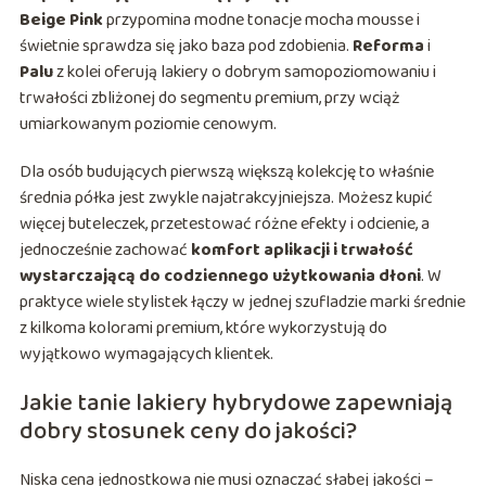
Beige Pink
przypomina modne tonacje mocha mousse i
świetnie sprawdza się jako baza pod zdobienia.
Reforma
i
Palu
z kolei oferują lakiery o dobrym samopoziomowaniu i
trwałości zbliżonej do segmentu premium, przy wciąż
umiarkowanym poziomie cenowym.
Dla osób budujących pierwszą większą kolekcję to właśnie
średnia półka jest zwykle najatrakcyjniejsza. Możesz kupić
więcej buteleczek, przetestować różne efekty i odcienie, a
jednocześnie zachować
komfort aplikacji i trwałość
wystarczającą do codziennego użytkowania dłoni
. W
praktyce wiele stylistek łączy w jednej szufladzie marki średnie
z kilkoma kolorami premium, które wykorzystują do
wyjątkowo wymagających klientek.
Jakie tanie lakiery hybrydowe zapewniają
dobry stosunek ceny do jakości?
Niska cena jednostkowa nie musi oznaczać słabej jakości –