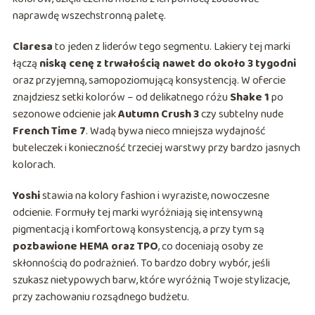
naprawdę wszechstronną paletę.
Claresa
to jeden z liderów tego segmentu. Lakiery tej marki
łączą
niską cenę z trwałością nawet do około 3 tygodni
oraz przyjemną, samopoziomującą konsystencją. W ofercie
znajdziesz setki kolorów – od delikatnego różu
Shake 1
po
sezonowe odcienie jak
Autumn Crush 3
czy subtelny nude
French Time 7
. Wadą bywa nieco mniejsza wydajność
buteleczek i konieczność trzeciej warstwy przy bardzo jasnych
kolorach.
Yoshi
stawia na kolory fashion i wyraziste, nowoczesne
odcienie. Formuły tej marki wyróżniają się intensywną
pigmentacją i komfortową konsystencją, a przy tym są
pozbawione HEMA oraz TPO
, co doceniają osoby ze
skłonnością do podrażnień. To bardzo dobry wybór, jeśli
szukasz nietypowych barw, które wyróżnią Twoje stylizacje,
przy zachowaniu rozsądnego budżetu.