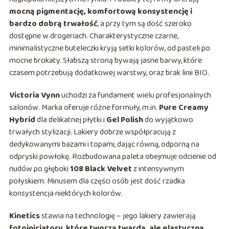
mocną pigmentację, komfortową konsystencję i
bardzo dobrą trwałość
, a przy tym są dość szeroko
dostępne w drogeriach. Charakterystyczne czarne,
minimalistyczne buteleczki kryją setki kolorów, od pasteli po
mocne brokaty. Słabszą stroną bywają jasne barwy, które
czasem potrzebują dodatkowej warstwy, oraz brak linii BIO.
Victoria Vynn
uchodzi za fundament wielu profesjonalnych
salonów. Marka oferuje różne formuły, m.in.
Pure Creamy
Hybrid
dla delikatnej płytki i
Gel Polish
do wyjątkowo
trwałych stylizacji. Lakiery dobrze współpracują z
dedykowanymi bazami i topami, dając równą, odporną na
odpryski powłokę. Rozbudowana paleta obejmuje odcienie od
nudów po głęboki
108 Black Velvet
z intensywnym
połyskiem. Minusem dla części osób jest dość rzadka
konsystencja niektórych kolorów.
Kinetics
stawia na technologię – jego lakiery zawierają
fotoinicjatory, które tworzą twardą, ale elastyczną