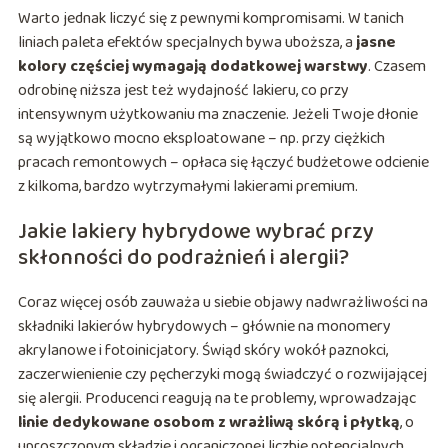
Warto jednak liczyć się z pewnymi kompromisami. W tanich
liniach paleta efektów specjalnych bywa uboższa, a
jasne
kolory częściej wymagają dodatkowej warstwy
. Czasem
odrobinę niższa jest też wydajność lakieru, co przy
intensywnym użytkowaniu ma znaczenie. Jeżeli Twoje dłonie
są wyjątkowo mocno eksploatowane – np. przy ciężkich
pracach remontowych – opłaca się łączyć budżetowe odcienie
z kilkoma, bardzo wytrzymałymi lakierami premium.
Jakie lakiery hybrydowe wybrać przy
skłonności do podrażnień i alergii?
Coraz więcej osób zauważa u siebie objawy nadwrażliwości na
składniki lakierów hybrydowych – głównie na monomery
akrylanowe i fotoinicjatory. Świąd skóry wokół paznokci,
zaczerwienienie czy pęcherzyki mogą świadczyć o rozwijającej
się alergii. Producenci reagują na te problemy, wprowadzając
linie dedykowane osobom z wrażliwą skórą i płytką
, o
uproszczonym składzie i ograniczonej liczbie potencjalnych