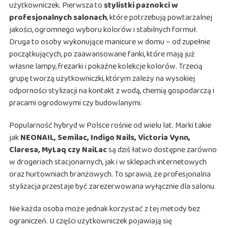
użytkowniczek. Pierwsza to
stylistki paznokci w
profesjonalnych salonach
, które potrzebują powtarzalnej
jakości, ogromnego wyboru kolorów i stabilnych formuł.
Druga to osoby wykonujące manicure w domu – od zupełnie
początkujących, po zaawansowane fanki, które mają już
własne lampy, frezarki i pokaźne kolekcje kolorów. Trzecią
grupę tworzą użytkowniczki, którym zależy na wysokiej
odporności stylizacji na kontakt z wodą, chemią gospodarczą i
pracami ogrodowymi czy budowlanymi.
Popularność hybryd w Polsce rośnie od wielu lat. Marki takie
jak
NEONAIL, Semilac, Indigo Nails, Victoria Vynn,
Claresa, MyLaq czy NaiLac
są dziś łatwo dostępne zarówno
w drogeriach stacjonarnych, jak i w sklepach internetowych
oraz hurtowniach branżowych. To sprawia, że profesjonalna
stylizacja przestaje być zarezerwowana wyłącznie dla salonu.
Nie każda osoba może jednak korzystać z tej metody bez
ograniczeń. U części użytkowniczek pojawiają się