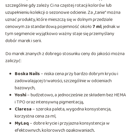
szczególnie gdy zależy Ci na częstej rotacji kolorów lub
uzupełnieniu kolekcji o sezonowe odcienie. Za „tanie” można
uznać produkty, które mieszczą się w dolnym przedziale
cenowym za standardową pojemność około
7 ml
, jednak w
tym segmencie wyjątkowo ważny staje się przemyślany
dobór marek i serii.
Do marek znanych z dobrego stosunku ceny do jakości można
zaliczyć:
Boska Nails
– niska cena przy bardzo dobrym kryciu i
zadowalającej trwałości, szczególnie w odcieniach
bazowych,
Yoshi
– budżetowo, a jednocześnie ze składem bez HEMA
i TPO oraz intensywną pigmentacją,
Claresa
– szeroka paleta, wygodna konsystencja,
korzystna cena za ml,
MyLaq
– dobre krycie i przyjazna konsystencja w
efektownych, kolorowych opakowaniach,