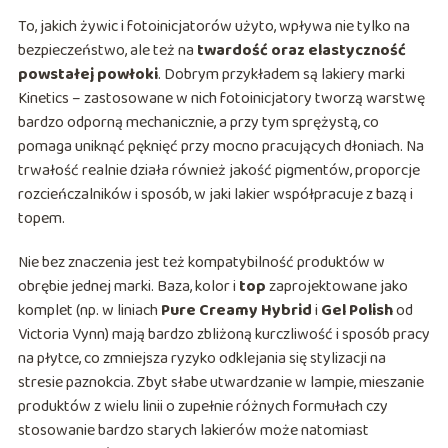
To, jakich żywic i fotoinicjatorów użyto, wpływa nie tylko na
bezpieczeństwo, ale też na
twardość oraz elastyczność
powstałej powłoki
. Dobrym przykładem są lakiery marki
Kinetics – zastosowane w nich fotoinicjatory tworzą warstwę
bardzo odporną mechanicznie, a przy tym sprężystą, co
pomaga uniknąć pęknięć przy mocno pracujących dłoniach. Na
trwałość realnie działa również jakość pigmentów, proporcje
rozcieńczalników i sposób, w jaki lakier współpracuje z bazą i
topem.
Nie bez znaczenia jest też kompatybilność produktów w
obrębie jednej marki. Baza, kolor i
top
zaprojektowane jako
komplet (np. w liniach
Pure Creamy Hybrid
i
Gel Polish
od
Victoria Vynn) mają bardzo zbliżoną kurczliwość i sposób pracy
na płytce, co zmniejsza ryzyko odklejania się stylizacji na
stresie paznokcia. Zbyt słabe utwardzanie w lampie, mieszanie
produktów z wielu linii o zupełnie różnych formułach czy
stosowanie bardzo starych lakierów może natomiast