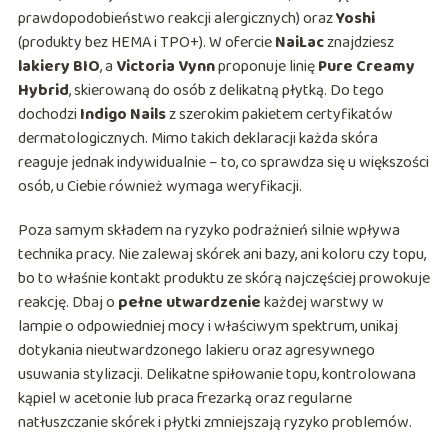
prawdopodobieństwo reakcji alergicznych) oraz
Yoshi
(produkty bez HEMA i TPO+). W ofercie
NaiLac
znajdziesz
lakiery BIO
, a
Victoria Vynn
proponuje linię
Pure Creamy
Hybrid
, skierowaną do osób z delikatną płytką. Do tego
dochodzi
Indigo Nails
z szerokim pakietem certyfikatów
dermatologicznych. Mimo takich deklaracji każda skóra
reaguje jednak indywidualnie – to, co sprawdza się u większości
osób, u Ciebie również wymaga weryfikacji.
Poza samym składem na ryzyko podrażnień silnie wpływa
technika pracy. Nie zalewaj skórek ani bazy, ani koloru czy topu,
bo to właśnie kontakt produktu ze skórą najczęściej prowokuje
reakcję. Dbaj o
pełne utwardzenie
każdej warstwy w
lampie o odpowiedniej mocy i właściwym spektrum, unikaj
dotykania nieutwardzonego lakieru oraz agresywnego
usuwania stylizacji. Delikatne spiłowanie topu, kontrolowana
kąpiel w acetonie lub praca frezarką oraz regularne
natłuszczanie skórek i płytki zmniejszają ryzyko problemów.