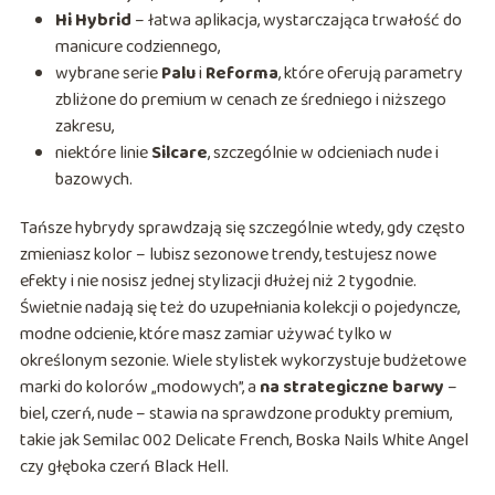
Hi Hybrid
– łatwa aplikacja, wystarczająca trwałość do
manicure codziennego,
wybrane serie
Palu
i
Reforma
, które oferują parametry
zbliżone do premium w cenach ze średniego i niższego
zakresu,
niektóre linie
Silcare
, szczególnie w odcieniach nude i
bazowych.
Tańsze hybrydy sprawdzają się szczególnie wtedy, gdy często
zmieniasz kolor – lubisz sezonowe trendy, testujesz nowe
efekty i nie nosisz jednej stylizacji dłużej niż 2 tygodnie.
Świetnie nadają się też do uzupełniania kolekcji o pojedyncze,
modne odcienie, które masz zamiar używać tylko w
określonym sezonie. Wiele stylistek wykorzystuje budżetowe
marki do kolorów „modowych”, a
na strategiczne barwy
–
biel, czerń, nude – stawia na sprawdzone produkty premium,
takie jak Semilac 002 Delicate French, Boska Nails White Angel
czy głęboka czerń Black Hell.