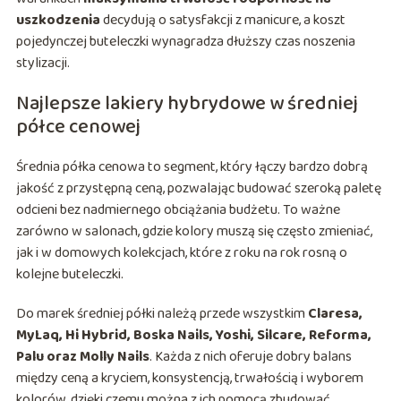
uszkodzenia
decydują o satysfakcji z manicure, a koszt
pojedynczej buteleczki wynagradza dłuższy czas noszenia
stylizacji.
Najlepsze lakiery hybrydowe w średniej
półce cenowej
Średnia półka cenowa to segment, który łączy bardzo dobrą
jakość z przystępną ceną, pozwalając budować szeroką paletę
odcieni bez nadmiernego obciążania budżetu. To ważne
zarówno w salonach, gdzie kolory muszą się często zmieniać,
jak i w domowych kolekcjach, które z roku na rok rosną o
kolejne buteleczki.
Do marek średniej półki należą przede wszystkim
Claresa,
MyLaq, Hi Hybrid, Boska Nails, Yoshi, Silcare, Reforma,
Palu oraz Molly Nails
. Każda z nich oferuje dobry balans
między ceną a kryciem, konsystencją, trwałością i wyborem
kolorów, dzięki czemu można z ich pomocą zbudować