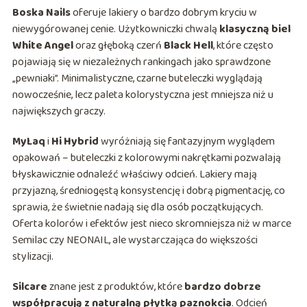
Boska Nails
oferuje lakiery o bardzo dobrym kryciu w
niewygórowanej cenie. Użytkowniczki chwalą
klasyczną biel
White Angel
oraz głęboką czerń
Black Hell
, które często
pojawiają się w niezależnych rankingach jako sprawdzone
„pewniaki”. Minimalistyczne, czarne buteleczki wyglądają
nowocześnie, lecz paleta kolorystyczna jest mniejsza niż u
największych graczy.
MyLaq
i
Hi Hybrid
wyróżniają się fantazyjnym wyglądem
opakowań – buteleczki z kolorowymi nakrętkami pozwalają
błyskawicznie odnaleźć właściwy odcień. Lakiery mają
przyjazną, średniogęstą konsystencję i dobrą pigmentację, co
sprawia, że świetnie nadają się dla osób początkujących.
Oferta kolorów i efektów jest nieco skromniejsza niż w marce
Semilac czy NEONAIL, ale wystarczająca do większości
stylizacji.
Silcare
znane jest z produktów, które
bardzo dobrze
współpracują z naturalną płytką paznokcia
. Odcień