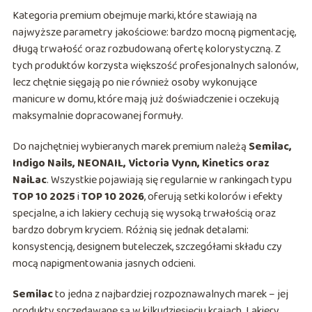
Kategoria premium obejmuje marki, które stawiają na
najwyższe parametry jakościowe: bardzo mocną pigmentację,
długą trwałość oraz rozbudowaną ofertę kolorystyczną. Z
tych produktów korzysta większość profesjonalnych salonów,
lecz chętnie sięgają po nie również osoby wykonujące
manicure w domu, które mają już doświadczenie i oczekują
maksymalnie dopracowanej formuły.
Do najchętniej wybieranych marek premium należą
Semilac,
Indigo Nails, NEONAIL, Victoria Vynn, Kinetics oraz
NaiLac
. Wszystkie pojawiają się regularnie w rankingach typu
TOP 10 2025
i
TOP 10 2026
, oferują setki kolorów i efekty
specjalne, a ich lakiery cechują się wysoką trwałością oraz
bardzo dobrym kryciem. Różnią się jednak detalami:
konsystencją, designem buteleczek, szczegółami składu czy
mocą napigmentowania jasnych odcieni.
Semilac
to jedna z najbardziej rozpoznawalnych marek – jej
produkty sprzedawane są w kilkudziesięciu krajach. Lakiery