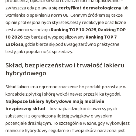
producenta, opisach składu i oznaczeniach na opakowaniu –
zwłaszcza gdy pojawia się
certyfikat dermatologiczny
lub
wzmianka o spełnianiu norm UE. Cennym źródłem są także
opinie profesjonalnych stylistek, testy redakcyjne oraz liczne
zestawienia w rodzaju
Ranking TOP 10 2025
,
Ranking TOP
10 2026
czy bardziej wyspecjalizowany
Ranking TOP 7
LaDiosa
, gdzie bierze się pod uwagę zarówno praktyczne
testy, jak i popularność sprzedaży.
Skład, bezpieczeństwo i trwałość lakieru
hybrydowego
Skład lakieru ma ogromne znaczenie, bo produkt pozostaje w
kontakcie z płytką i skórą wokół nawet przez kilka tygodni.
Najlepsze lakiery hybrydowe mają możliwie
bezpieczny skład
– bez najbardziej kontrowersyjnych
substancji i z ograniczoną ilością związków o wysokim
potencjale drażniącym. To szczególnie ważne, gdy wykonujesz
manicure hybrydowy regularnie i Twoja skóra narażona jest