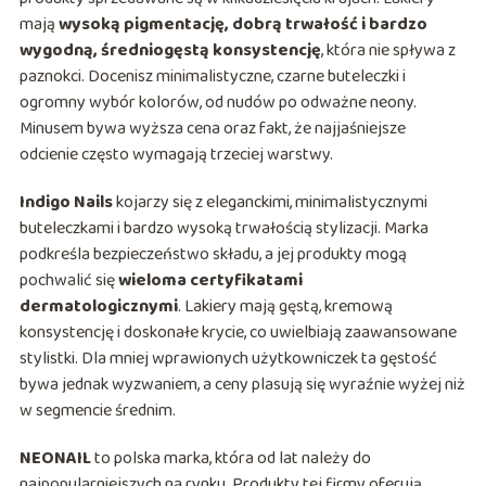
mają
wysoką pigmentację, dobrą trwałość i bardzo
wygodną, średniogęstą konsystencję
, która nie spływa z
paznokci. Docenisz minimalistyczne, czarne buteleczki i
ogromny wybór kolorów, od nudów po odważne neony.
Minusem bywa wyższa cena oraz fakt, że najjaśniejsze
odcienie często wymagają trzeciej warstwy.
Indigo Nails
kojarzy się z eleganckimi, minimalistycznymi
buteleczkami i bardzo wysoką trwałością stylizacji. Marka
podkreśla bezpieczeństwo składu, a jej produkty mogą
pochwalić się
wieloma certyfikatami
dermatologicznymi
. Lakiery mają gęstą, kremową
konsystencję i doskonałe krycie, co uwielbiają zaawansowane
stylistki. Dla mniej wprawionych użytkowniczek ta gęstość
bywa jednak wyzwaniem, a ceny plasują się wyraźnie wyżej niż
w segmencie średnim.
NEONAIL
to polska marka, która od lat należy do
najpopularniejszych na rynku. Produkty tej firmy oferują