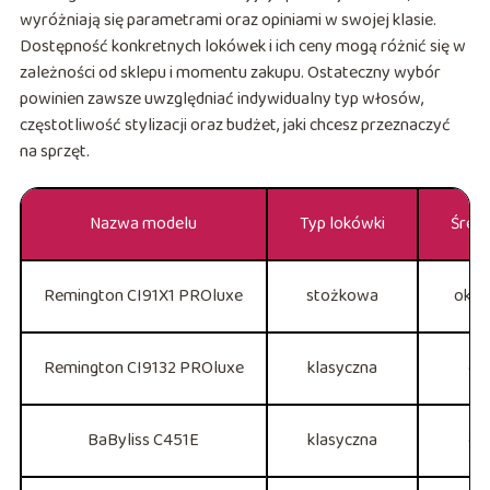
wyróżniają się parametrami oraz opiniami w swojej klasie.
Dostępność konkretnych lokówek i ich ceny mogą różnić się w
zależności od sklepu i momentu zakupu. Ostateczny wybór
powinien zawsze uwzględniać indywidualny typ włosów,
częstotliwość stylizacji oraz budżet, jaki chcesz przeznaczyć
na sprzęt.
Nazwa modelu
Typ lokówki
Średn
Remington CI91X1 PROluxe
stożkowa
ok. 
Remington CI9132 PROluxe
klasyczna
ok
BaByliss C451E
klasyczna
ok