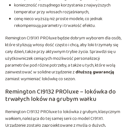
konieczność rozsądnego korzystania z najwyższych
temperatur przy włosach rozjaśnianych,
cenę nieco wyższą niż proste modele, co jednak
rekompensują parametry i trwałość efektu.
Remington CI91X1 PROluxe będzie dobrym wyborem dla osób,
które stylizują włosy dość często i chcą, aby loki trzymały się
cały dzień, także przy aktywnym trybie życia. Sprawdzi się u
użytkowniczek ceniących możliwość personalizacji
parametrów pod różne potrzeby, a także u tych, które wolą
zainwestować w solidne urządzenie z
dłuższą gwarancją
zamiast wymieniać lokówkę co sezon.
Remington CI9132 PROluxe – lokówka do
trwałych loków na grubym wałku
Remington CI9132 PROluxe to lokówka z grubym, klasycznym
wałkiem, należąca do tej samej serii co model CI91X1.
Urządzenie zostało zaprojektowane z myślą o dużych,