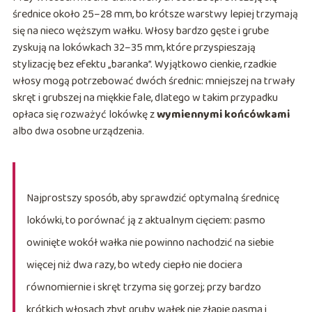
średnice około 25–28 mm, bo krótsze warstwy lepiej trzymają
się na nieco węższym wałku. Włosy bardzo gęste i grube
zyskują na lokówkach 32–35 mm, które przyspieszają
stylizację bez efektu „baranka”. Wyjątkowo cienkie, rzadkie
włosy mogą potrzebować dwóch średnic: mniejszej na trwały
skręt i grubszej na miękkie fale, dlatego w takim przypadku
opłaca się rozważyć lokówkę z
wymiennymi końcówkami
albo dwa osobne urządzenia.
Najprostszy sposób, aby sprawdzić optymalną średnicę
lokówki, to porównać ją z aktualnym cięciem: pasmo
owinięte wokół wałka nie powinno nachodzić na siebie
więcej niż dwa razy, bo wtedy ciepło nie dociera
równomiernie i skręt trzyma się gorzej; przy bardzo
krótkich włosach zbyt gruby wałek nie złapie pasma i