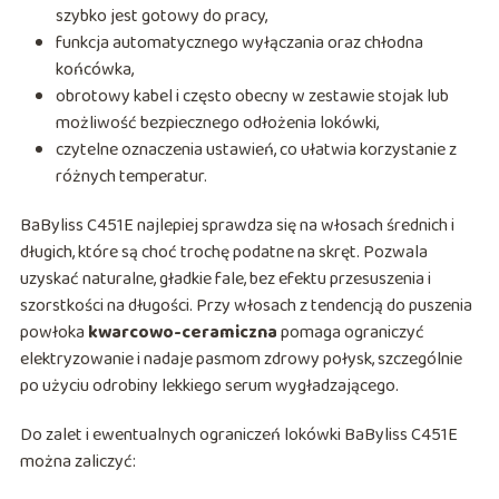
szybko jest gotowy do pracy,
funkcja automatycznego wyłączania oraz chłodna
końcówka,
obrotowy kabel i często obecny w zestawie stojak lub
możliwość bezpiecznego odłożenia lokówki,
czytelne oznaczenia ustawień, co ułatwia korzystanie z
różnych temperatur.
BaByliss C451E najlepiej sprawdza się na włosach średnich i
długich, które są choć trochę podatne na skręt. Pozwala
uzyskać naturalne, gładkie fale, bez efektu przesuszenia i
szorstkości na długości. Przy włosach z tendencją do puszenia
powłoka
kwarcowo-ceramiczna
pomaga ograniczyć
elektryzowanie i nadaje pasmom zdrowy połysk, szczególnie
po użyciu odrobiny lekkiego serum wygładzającego.
Do zalet i ewentualnych ograniczeń lokówki BaByliss C451E
można zaliczyć: