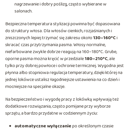
nagrzewanie i dobry poślizg, często wybierane w
salonach.
Bezpieczna temperatura stylizacji powinna być dopasowana
do struktury włosa. Dla włosów cienkich, rozjaśnianych i
zniszczonych lepiej trzymać się zakresu około
130–160°C
i
skracać czas przytrzymania pasma. Włosy normalne,
niefarbowane zwykle dobrze reagują na 160–180°C. Grube,
oporne pasma można kręcić w przedziale
180–210°C
, ale
tylko przy dobrej powłoce i ochronie termicznej. Wygodna jest
płynna albo stopniowa regulacja temperatury, dzięki której na
jednej lokówce ustalisz łagodniejsze ustawienia na co dzień i
mocniejsze na specjalne okazje.
Na bezpieczeństwo i wygodę pracy z lokówką wpływają też
dodatkowe rozwiązania, często pomijane przy wyborze
sprzętu, a bardzo przydatne w codziennym życiu:
automatyczne wyłączanie
po określonym czasie