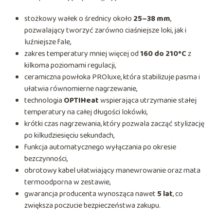
stożkowy wałek o średnicy około
25–38 mm
,
pozwalający tworzyć zarówno ciaśniejsze loki, jak i
luźniejsze fale,
zakres temperatury mniej więcej od
160 do 210°C
z
kilkoma poziomami regulacji,
ceramiczna powłoka PROluxe, która stabilizuje pasma i
ułatwia równomierne nagrzewanie,
technologia
OPTIHeat
wspierająca utrzymanie stałej
temperatury na całej długości lokówki,
krótki czas nagrzewania, który pozwala zacząć stylizację
po kilkudziesięciu sekundach,
funkcja automatycznego wyłączania po okresie
bezczynności,
obrotowy kabel ułatwiający manewrowanie oraz mata
termoodporna w zestawie,
gwarancja producenta wynosząca nawet
5 lat
, co
zwiększa poczucie bezpieczeństwa zakupu.