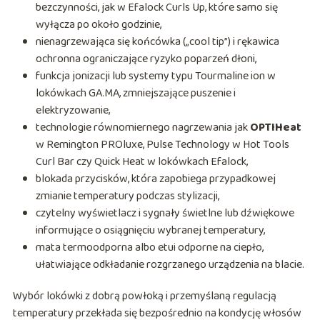
bezczynności, jak w Efalock Curls Up, które samo się
wyłącza po około godzinie,
nienagrzewająca się końcówka („cool tip”) i rękawica
ochronna ograniczające ryzyko poparzeń dłoni,
funkcja jonizacji lub systemy typu Tourmaline ion w
lokówkach GA.MA, zmniejszające puszenie i
elektryzowanie,
technologie równomiernego nagrzewania jak
OPTIHeat
w Remington PROluxe, Pulse Technology w Hot Tools
Curl Bar czy Quick Heat w lokówkach Efalock,
blokada przycisków, która zapobiega przypadkowej
zmianie temperatury podczas stylizacji,
czytelny wyświetlacz i sygnały świetlne lub dźwiękowe
informujące o osiągnięciu wybranej temperatury,
mata termoodporna albo etui odporne na ciepło,
ułatwiające odkładanie rozgrzanego urządzenia na blacie.
Wybór lokówki z dobrą powłoką i przemyślaną regulacją
temperatury przekłada się bezpośrednio na kondycję włosów