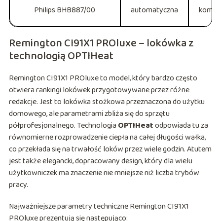
Philips BHB887/00
automatyczna
komor
Remington CI91X1 PROluxe – lokówka z
technologią OPTIHeat
Remington CI91X1 PROluxe to model, który bardzo często
otwiera rankingi lokówek przygotowywane przez różne
redakcje. Jest to lokówka stożkowa przeznaczona do użytku
domowego, ale parametrami zbliża się do sprzętu
półprofesjonalnego. Technologia
OPTIHeat
odpowiada tu za
równomierne rozprowadzenie ciepła na całej długości wałka,
co przekłada się na trwałość loków przez wiele godzin. Atutem
jest także elegancki, dopracowany design, który dla wielu
użytkowniczek ma znaczenie nie mniejsze niż liczba trybów
pracy.
Najważniejsze parametry techniczne Remington CI91X1
PROluxe prezentują się następująco: