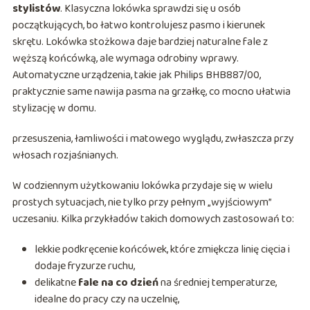
stylistów
. Klasyczna lokówka sprawdzi się u osób
początkujących, bo łatwo kontrolujesz pasmo i kierunek
skrętu. Lokówka stożkowa daje bardziej naturalne fale z
węższą końcówką, ale wymaga odrobiny wprawy.
Automatyczne urządzenia, takie jak Philips BHB887/00,
praktycznie same nawija pasma na grzałkę, co mocno ułatwia
stylizację w domu.
przesuszenia, łamliwości i matowego wyglądu, zwłaszcza przy
włosach rozjaśnianych.
W codziennym użytkowaniu lokówka przydaje się w wielu
prostych sytuacjach, nie tylko przy pełnym „wyjściowym”
uczesaniu. Kilka przykładów takich domowych zastosowań to:
lekkie podkręcenie końcówek, które zmiękcza linię cięcia i
dodaje fryzurze ruchu,
delikatne
fale na co dzień
na średniej temperaturze,
idealne do pracy czy na uczelnię,