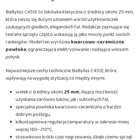
BaByliss C451E to lokówka klasyczna o średnicy około 25 mm,
która cieszy się dużym uznaniem wśród użytkowniczek
szukających gładkich, eleganckich fal. Redakcje zajmujące się
testami sprzętu często wskazują ją jako mocny punkt swoich
rankingów. Model ten wyróżnia
kwarcowo-ceramiczna
powłoka
, ograniczająca elektryzowanie i nadająca włosom
połysk.
Najważniejsze cechy techniczne BaByliss C451E, które
wpływają na wygodę stylizacji, to między innymi:
wałek o średnicy około
25 mm
, dający możliwość
uzyskania zarówno loków, jak i subtelnych fal,
specjalna powłoka kwarcowo-ceramiczna o bardzo
dobrym poślizgu,
kilkustopniowa regulacja temperatury w zakresie mniej
więcej 160–210°C,
stosunkowo krótki czas nagrzewania, dzięki czemu sprzęt