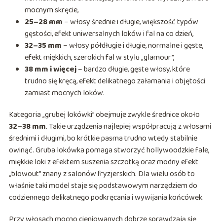
mocnym skręcie,
25–28 mm
– włosy średnie i długie, większość typów
gęstości, efekt uniwersalnych loków i fal na co dzień,
32–35 mm
– włosy półdługie i długie, normalne i gęste,
efekt miękkich, szerokich fal w stylu „glamour”,
38 mm i więcej
– bardzo długie, gęste włosy, które
trudno się kręcą, efekt delikatnego załamania i objętości
zamiast mocnych loków.
Kategoria „grubej lokówki” obejmuje zwykle średnice około
32–38 mm
. Takie urządzenia najlepiej współpracują z włosami
średnimi i długimi, bo krótkie pasma trudno wtedy stabilnie
owinąć. Gruba lokówka pomaga stworzyć hollywoodzkie fale,
miękkie loki z efektem suszenia szczotką oraz modny efekt
„blowout” znany z salonów fryzjerskich. Dla wielu osób to
właśnie taki model staje się podstawowym narzędziem do
codziennego delikatnego podkręcania i wywijania końcówek.
Przy włosach mocno cieniowanych dobrze sprawdzają się