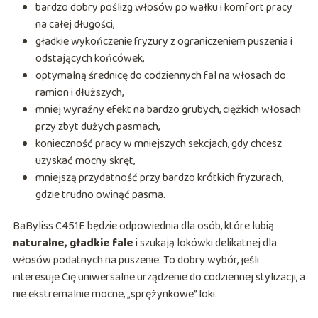
bardzo dobry poślizg włosów po wałku i komfort pracy
na całej długości,
gładkie wykończenie fryzury z ograniczeniem puszenia i
odstających końcówek,
optymalną średnicę do codziennych fal na włosach do
ramion i dłuższych,
mniej wyraźny efekt na bardzo grubych, ciężkich włosach
przy zbyt dużych pasmach,
konieczność pracy w mniejszych sekcjach, gdy chcesz
uzyskać mocny skręt,
mniejszą przydatność przy bardzo krótkich fryzurach,
gdzie trudno owinąć pasma.
BaByliss C451E będzie odpowiednia dla osób, które lubią
naturalne, gładkie fale
i szukają lokówki delikatnej dla
włosów podatnych na puszenie. To dobry wybór, jeśli
interesuje Cię uniwersalne urządzenie do codziennej stylizacji, a
nie ekstremalnie mocne, „sprężynkowe” loki.