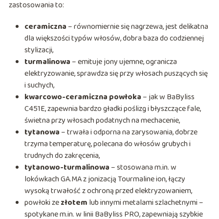
zastosowania to:
ceramiczna
– równomiernie się nagrzewa, jest delikatna
dla większości typów włosów, dobra baza do codziennej
stylizacji,
turmalinowa
– emituje jony ujemne, ogranicza
elektryzowanie, sprawdza się przy włosach puszących się
i suchych,
kwarcowo-ceramiczna powłoka
– jak w BaByliss
C451E, zapewnia bardzo gładki poślizg i błyszczące fale,
świetna przy włosach podatnych na mechacenie,
tytanowa
– trwała i odporna na zarysowania, dobrze
trzyma temperaturę, polecana do włosów grubych i
trudnych do zakręcenia,
tytanowo-turmalinowa
– stosowana m.in. w
lokówkach GA.MA z jonizacją Tourmaline ion, łączy
wysoką trwałość z ochroną przed elektryzowaniem,
powłoki ze
złotem
lub innymi metalami szlachetnymi –
spotykane m.in. w linii BaByliss PRO, zapewniają szybkie