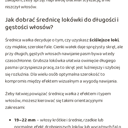
zakupem, żeby sprzęt naprawdę ułatwiał stylizację, a nie
niszczył włosów.
Jak dobrać średnicę lokówki do długości i
gęstości włosów?
Średnica wałka decyduje o tym, czy uzyskasz
ściślejsze loki
,
czy miękkie, szerokie fale. Cienki wałek daje sprężysty skręt, ale
przy długich, gęstych włosach nawijanie pasm bywa wtedy
czasochłonne. Grubsza lokówka ułatwia owinięcie długiego
pasma i przyspiesza pracę, za to skręt jest luźniejszy i szybciej
się rozluźnia. Dla wielu osób optymalna szerokość to
kompromis między efektem wizualnym a wygodą nawijania.
Żeby łatwiej powiązać średnicę wałka z efektem i typem
włosów, możesz kierować się takimi orientacyjnymi
zakresami:
19–22 mm
– włosy krótkie i średnie, rzadkie lub
normalne, efekt drobniejszych loków lub wyraźnych fal o