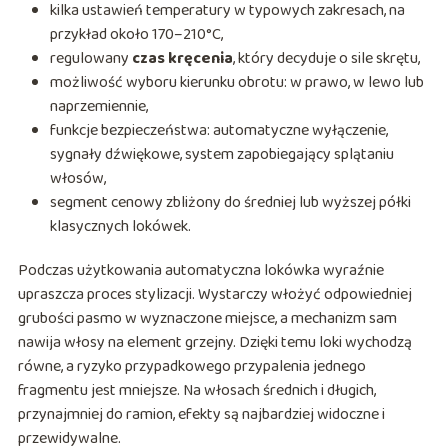
kilka ustawień temperatury w typowych zakresach, na
przykład około 170–210°C,
regulowany
czas kręcenia
, który decyduje o sile skrętu,
możliwość wyboru kierunku obrotu: w prawo, w lewo lub
naprzemiennie,
funkcje bezpieczeństwa: automatyczne wyłączenie,
sygnały dźwiękowe, system zapobiegający splątaniu
włosów,
segment cenowy zbliżony do średniej lub wyższej półki
klasycznych lokówek.
Podczas użytkowania automatyczna lokówka wyraźnie
upraszcza proces stylizacji. Wystarczy włożyć odpowiedniej
grubości pasmo w wyznaczone miejsce, a mechanizm sam
nawija włosy na element grzejny. Dzięki temu loki wychodzą
równe, a ryzyko przypadkowego przypalenia jednego
fragmentu jest mniejsze. Na włosach średnich i długich,
przynajmniej do ramion, efekty są najbardziej widoczne i
przewidywalne.