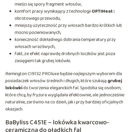
mieści się spory fragment włosów,
komfort pracy wynikający z technologii
OPTIHeat
i
obrotowego przewodu,
mniejszą użyteczność przy włosach bardzo krótkich lub
mocno pocieniowanych,
konieczność dokładnego dobrania temperatury przy
włosach wrażliwych,
fakt, że efekt naprawdę drobnych loczków jest poza
zasięgiem tak grubej lokówki.
Remington CI9132 PROluxe będzie najlepszym wyborem dla
posiadaczek włosów średnich i długich, które szukają
grubej
lokówki
do tworzenia eleganckich fal. Spodoba się osobom,
które chcą, by fryzura wyglądała efektownie, ale jednocześnie
naturalnie, zarówno na co dzień, jak i przy bardziej oficjalnych
okazjach.
BaByliss C451E – lokówka kwarcowo-
ceramiczna do gładkich fal