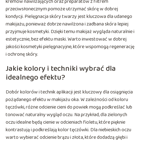
kremów nawilżających oraz preparatów z filtrem
przeciwsłonecznym pomoże utrzymać skórę w dobrej
kondycji. Pielęgnacja skóry twarzy jest kluczowa dla udanego
makijażu, ponieważ dobrze nawilżona i zadbana skóra lepiej
przyjmuje kosmetyki. Dzięki temu makijaż wygląda naturalnie i
estetycznie, bez efektu maski. Warto inwestować w dobrej
jakości kosmetyki pielęgnacyjne, które wspomogą regenerację
i ochronę skóry.
Jakie kolory i techniki wybrać dla
idealnego efektu?
Dobór kolorów i technik aplikacji jest kluczowy dla osiągnięcia
pożądanego efektu w makijażu oka. W zależności od koloru
tęczówki, różne odcienie cieni do powiek mogą podkreślać lub
tonować naturalny wygląd oczu. Na przykład, dla zielonych
oczu idealne będą cienie w odcieniach fioletu, które pięknie
kontrastują i podkreślają kolor tęczówki. Dla niebieskich oczu
warto wybierać odcienie brązu i złota, które dodadzą głębi i