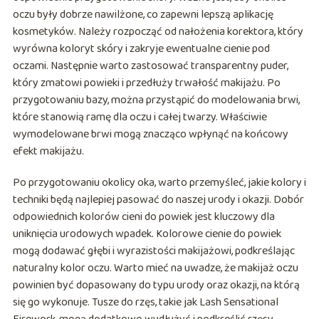
oczu były dobrze nawilżone, co zapewni lepszą aplikację
kosmetyków. Należy rozpocząć od nałożenia korektora, który
wyrówna koloryt skóry i zakryje ewentualne cienie pod
oczami. Następnie warto zastosować transparentny puder,
który zmatowi powieki i przedłuży trwałość makijażu. Po
przygotowaniu bazy, można przystąpić do modelowania brwi,
które stanowią ramę dla oczu i całej twarzy. Właściwie
wymodelowane brwi mogą znacząco wpłynąć na końcowy
efekt makijażu.
Po przygotowaniu okolicy oka, warto przemyśleć, jakie kolory i
techniki będą najlepiej pasować do naszej urody i okazji. Dobór
odpowiednich kolorów cieni do powiek jest kluczowy dla
uniknięcia urodowych wpadek. Kolorowe cienie do powiek
mogą dodawać głębi i wyrazistości makijażowi, podkreślając
naturalny kolor oczu. Warto mieć na uwadze, że makijaż oczu
powinien być dopasowany do typu urody oraz okazji, na którą
się go wykonuje. Tusze do rzęs, takie jak Lash Sensational