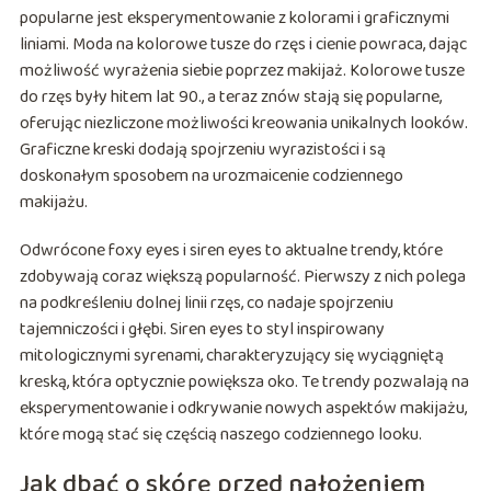
popularne jest eksperymentowanie z kolorami i graficznymi
liniami. Moda na kolorowe tusze do rzęs i cienie powraca, dając
możliwość wyrażenia siebie poprzez makijaż. Kolorowe tusze
do rzęs były hitem lat 90., a teraz znów stają się popularne,
oferując niezliczone możliwości kreowania unikalnych looków.
Graficzne kreski dodają spojrzeniu wyrazistości i są
doskonałym sposobem na urozmaicenie codziennego
makijażu.
Odwrócone foxy eyes i siren eyes to aktualne trendy, które
zdobywają coraz większą popularność. Pierwszy z nich polega
na podkreśleniu dolnej linii rzęs, co nadaje spojrzeniu
tajemniczości i głębi. Siren eyes to styl inspirowany
mitologicznymi syrenami, charakteryzujący się wyciągniętą
kreską, która optycznie powiększa oko. Te trendy pozwalają na
eksperymentowanie i odkrywanie nowych aspektów makijażu,
które mogą stać się częścią naszego codziennego looku.
Jak dbać o skórę przed nałożeniem