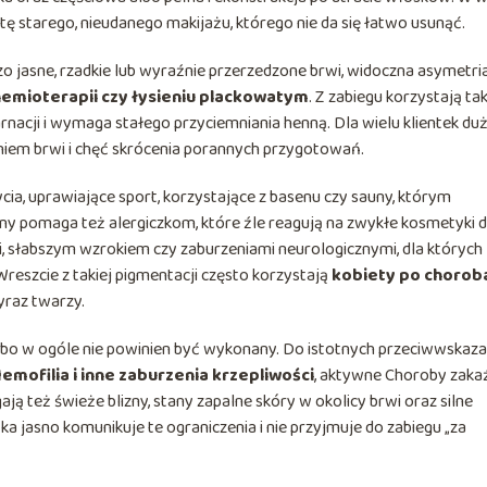
ę starego, nieudanego makijażu, którego nie da się łatwo usunąć.
 jasne, rzadkie lub wyraźnie przerzedzone brwi, widoczna asymetri
chemioterapii czy łysieniu plackowatym
. Z zabiegu korzystają ta
arnacji i wymaga stałego przyciemniania henną. Dla wielu klientek du
em brwi i chęć skrócenia porannych przygotowań.
ia, uprawiające sport, korzystające z basenu czy sauny, którym
ny pomaga też alergiczkom, które źle reagują na zwykłe kosmetyki 
i, słabszym wzrokiem czy zaburzeniami neurologicznymi, dla których
eszcie z takiej pigmentacji często korzystają
kobiety po choroba
yraz twarzy.
albo w ogóle nie powinien być wykonany. Do istotnych przeciwwskaz
mofilia i inne zaburzenia krzepliwości
, aktywne Choroby zaka
ją też świeże blizny, stany zapalne skóry w okolicy brwi oraz silne
a jasno komunikuje te ograniczenia i nie przyjmuje do zabiegu „za