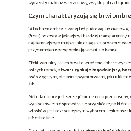
wyrazisty makijaż wieczorowy, zwykle potrzebuje inn
Czym charakteryzują się brwi ombre
W technice ombre, zwanej też pudrową lub cieniową, l
(front) pozostaje jaśniejszy i bardziej transparentny
najciemniejszym miejscu nie osiąga stuprocentowego „t
przyciemnienie przypominające cień lub hennę.
Efekt wizualny takich brwi to wrażenie dobrze wycze
ostrych ramek, a
twarz zyskuje łagodniejszy, bar
osób z gęstymi, ale jaśniejszymi brwiami, jak i u kli
łuk.
Metoda ombre jest szczególnie ceniona przez osoby, k
wygląd i świetnie sprawdza się przy skórze, na które
włosków jest rozsądniejszym wyborem. Jeśli masz tłus
niż ostre linie.
Do zalet cieniowania należy
uniwersalność, duża n