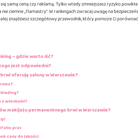
się samą ceną czy reklamą. Tylko wtedy zmniejszasz ryzyko powikła
 nie ciemne „flamastry”. W rankingach zwracaj uwagę na bezpieczeń
o”. Dalej znajdziesz szczegółowy przewodnik, który pomoże Ci porówna
ing – gdzie warto iść?
 kogo jest odpowiedni?
brwi oferują salony w Warszawie?
drowe?
oblading?
a z włoskami?
onów makijażu permanentnego brwi w Warszawie?
zęt
tfolio prac
unek ceny do jakości