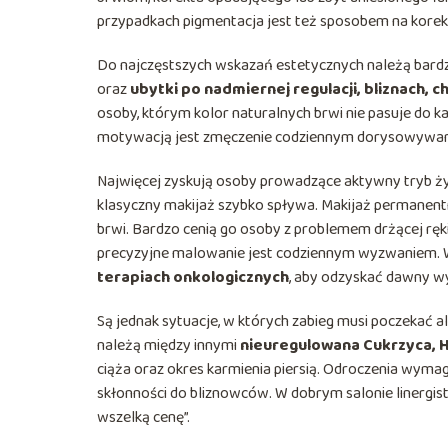
przypadkach pigmentacja jest też sposobem na korekt
Do najczęstszych wskazań estetycznych należą bardzo
oraz
ubytki po nadmiernej regulacji, bliznach, 
osoby, którym kolor naturalnych brwi nie pasuje do k
motywacją jest zmęczenie codziennym dorysowywani
Najwięcej zyskują osoby prowadzące aktywny tryb życ
klasyczny makijaż szybko spływa. Makijaż permanent
brwi. Bardzo cenią go osoby z problemem drżącej ręk
precyzyjne malowanie jest codziennym wyzwaniem. Wr
terapiach onkologicznych
, aby odzyskać dawny w
Są jednak sytuacje, w których zabieg musi poczekać 
należą między innymi
nieuregulowana Cukrzyca, He
ciąża oraz okres karmienia piersią. Odroczenia wymaga
skłonności do bliznowców. W dobrym salonie linergistk
wszelką cenę”.