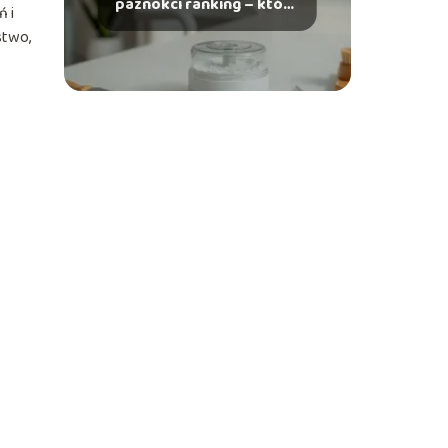
paznokci ranking – który
ń i
wybrać?
stwo,
ć