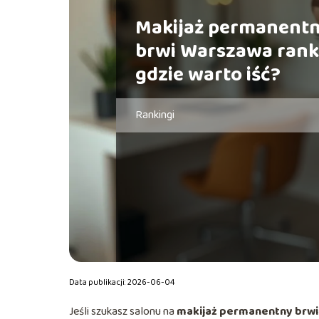
Makijaż permanent
brwi Warszawa rank
gdzie warto iść?
Rankingi
Data publikacji: 2026-06-04
Jeśli szukasz salonu na
makijaż permanentny brwi