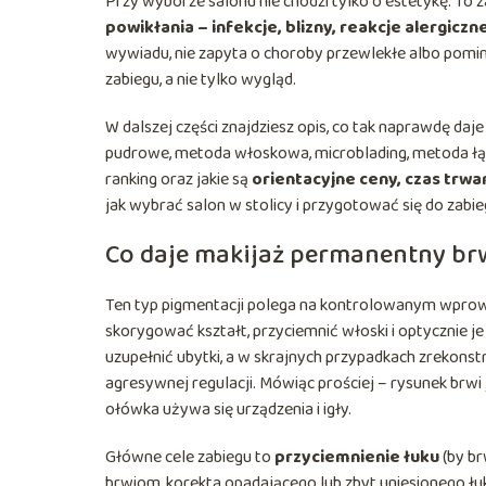
Przy wyborze salonu nie chodzi tylko o estetykę. To 
powikłania – infekcje, blizny, reakcje alergiczn
wywiadu, nie zapyta o choroby przewlekłe albo pomini
zabiegu, a nie tylko wygląd.
W dalszej części znajdziesz opis, co tak naprawdę da
pudrowe, metoda włoskowa, microblading, metoda łąc
ranking oraz jakie są
orientacyjne ceny, czas trwa
jak wybrać salon w stolicy i przygotować się do zabieg
Co daje makijaż permanentny brw
Ten typ pigmentacji polega na kontrolowanym wpro
skorygować kształt, przyciemnić włoski i optycznie
uzupełnić ubytki, a w skrajnych przypadkach zrekonst
agresywnej regulacji. Mówiąc prościej – rysunek brwi
ołówka używa się urządzenia i igły.
Główne cele zabiegu to
przyciemnienie łuku
(by br
brwiom, korekta opadającego lub zbyt uniesionego łu