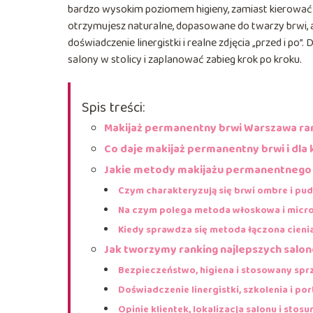
bardzo wysokim poziomem higieny, zamiast kierować 
otrzymujesz naturalne, dopasowane do twarzy brwi, a
doświadczenie linergistki i realne zdjęcia „przed i p
salony w stolicy i zaplanować zabieg krok po kroku.
Spis treści:
Makijaż permanentny brwi Warszawa rank
Co daje makijaż permanentny brwi i dla
Jakie metody makijażu permanentnego 
Czym charakteryzują się brwi ombre i pu
Na czym polega metoda włoskowa i micr
Kiedy sprawdza się metoda łączona cieni
Jak tworzymy ranking najlepszych sal
Bezpieczeństwo, higiena i stosowany spr
Doświadczenie linergistki, szkolenia i por
Opinie klientek, lokalizacja salonu i stos