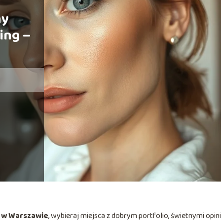
ny
ing –
 w Warszawie
, wybieraj miejsca z dobrym portfolio, świetnymi opini