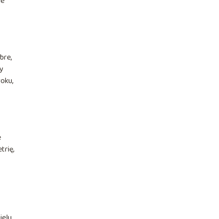
ne
bre,
ny
roku,
e
trię,
ielu