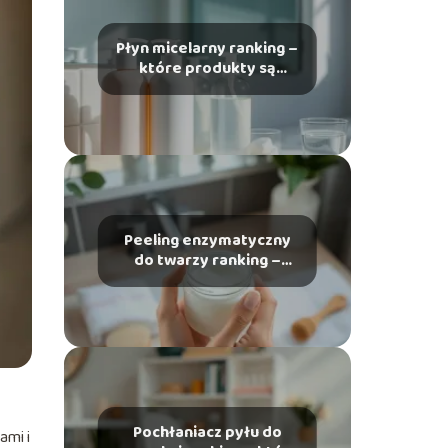
Płyn micelarny ranking –
które produkty są
najlepsze?
Peeling enzymatyczny
do twarzy ranking –
który wybrać?
Pochłaniacz pyłu do
ami i