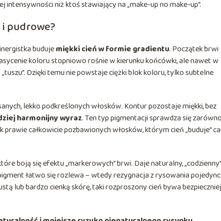
ej intensywności niż ktoś stawiający na „make-up no make-up”.
 i pudrowe?
inergistka buduje
miękki cień w formie gradientu
. Początek brwi
, nasycenie koloru stopniowo rośnie w kierunku końcówki, ale nawet w
uszu”. Dzięki temu nie powstaje ciężki blok koloru, tylko subtelne
sanych, lekko podkreślonych włosków. Kontur pozostaje miękki, bez
dziej harmonijny wyraz
. Ten typ pigmentacji sprawdza się zarówno
entek prawie całkowicie pozbawionych włosków, którym cień „buduje” ca
tóre boją się efektu „markerowych” brwi. Daje naturalny, „codzienny
j pigment łatwo się rozlewa – wtedy rezygnacja z rysowania pojedyn
tą lub bardzo cienką skórę, taki rozproszony cień bywa bezpiecznie
aturalność i mniejsze ryzyko nienaturalnego rysunku
.