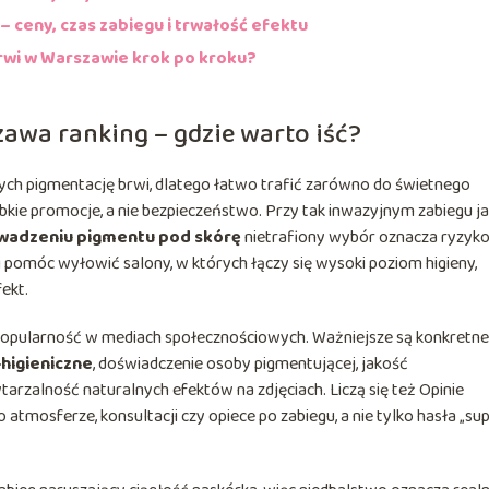
 ceny, czas zabiegu i trwałość efektu
rwi w Warszawie krok po kroku?
awa ranking – gdzie warto iść?
cych pigmentację brwi, dlatego łatwo trafić zarówno do świetnego
ybkie promocje, a nie bezpieczeństwo. Przy tak inwazyjnym zabiegu j
owadzeniu pigmentu pod skórę
nietrafiony wybór oznacza ryzyk
 pomóc wyłowić salony, w których łączy się wysoki poziom higieny,
fekt.
popularność w mediach społecznościowych. Ważniejsze są konkretne
higieniczne
, doświadczenie osoby pigmentującej, jakość
rzalność naturalnych efektów na zdjęciach. Liczą się też Opinie
o atmosferze, konsultacji czy opiece po zabiegu, a nie tylko hasła „sup