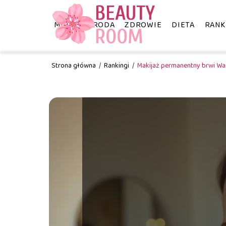
MODA
URODA
ZDROWIE
DIETA
RANK
Strona główna
/
Rankingi
/
Makijaż permanentny brwi War