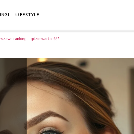
INGI
LIFESTYLE
szawa ranking – gdzie warto iść?