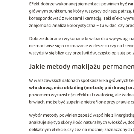
Efekt dobrze wykonanej pigmentacji powinien być
na
głównym punktem, na który wszyscy od razu patrzą. L
korespondować z włosami i karnacją. Taki efekt wyma
znajomości Analiza kolorystyczna – tu widać, czy pra
Dobrze dobrane i wykonane brwi bardzo wpływają na c
nie martwisz się o rozmazanie w deszczu czy na trenin
wstydziły się blizn czy prześwitów, często opisują po
Jakie metody makijażu permanen
W warszawskich salonach spotkasz kilka głównych tec
włoskową, microblading (metodę piórkową) o
poziomem wyrazistości efektu i trwałością, ale żadna n
brwiach, może być zupełnie nietrafione przy prawie
Wybór metody powinien zapaść wspólnie z linergistk
analizuje się typ skóry, ilość naturalnych włosków, 
delikatnym efekcie, czy też na mocniej zaznaczonych b