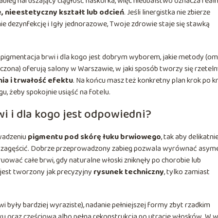
zabieg naruszający ciągłość naskórka, więc niedbalstwo oznacza real
e, nieestetyczny kształt lub odcień
. Jeśli linergistka nie zbierze
e dezynfekcję i Igły jednorazowe, Twoje zdrowie staje się stawką
je pigmentacja brwi i dla kogo jest dobrym wyborem, jakie metody (om
zona) oferują salony w Warszawie, w jaki sposób tworzy się rzetel
nia i trwałość efektu
. Na końcu masz też konkretny plan krok po k
u, żeby spokojnie usiąść na fotelu.
i i dla kogo jest odpowiedni?
wadzeniu
pigmentu pod skórę łuku brwiowego
, tak aby delikatni
 je zagęścić. Dobrze przeprowadzony zabieg pozwala wyrównać asyme
ruować całe brwi, gdy naturalne włoski zniknęły po chorobie lub
 jest tworzony jak precyzyjny
rysunek techniczny
, tylko zamiast
wi były bardziej wyraziste), nadanie pełniejszej formy zbyt rzadkim
ku oraz częściowa albo pełna rekonstrukcja po utracie włosków. W w