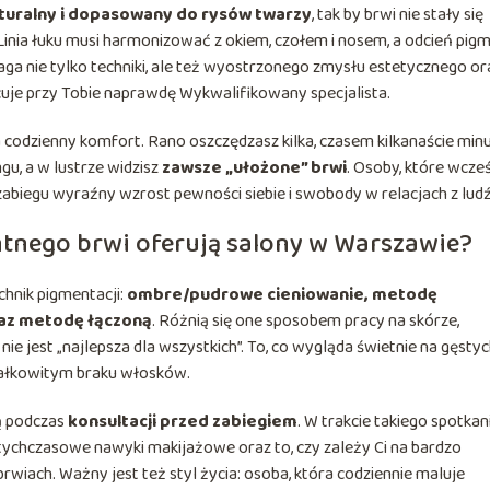
turalny i dopasowany do rysów twarzy
, tak by brwi nie stały się
inia łuku musi harmonizować z okiem, czołem i nosem, a odcień pig
ga nie tylko techniki, ale też wyostrzonego zmysłu estetycznego or
cuje przy Tobie naprawdę Wykwalifikowany specjalista.
odzienny komfort. Rano oszczędzasz kilka, czasem kilkanaście minu
gu, a w lustrze widzisz
zawsze „ułożone” brwi
. Osoby, które wcześ
 zabiegu wyraźny wzrost pewności siebie i swobody w relacjach z lud
tnego brwi oferują salony w Warszawie?
hnik pigmentacji:
ombre/pudrowe cieniowanie, metodę
raz metodę łączoną
. Różnią się one sposobem pracy na skórze,
ie jest „najlepsza dla wszystkich”. To, co wygląda świetnie na gęsty
 całkowitym braku włosków.
ą podczas
konsultacji przed zabiegiem
. W trakcie takiego spotkan
dotychczasowe nawyki makijażowe oraz to, czy zależy Ci na bardzo
rwiach. Ważny jest też styl życia: osoba, która codziennie maluje