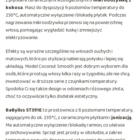
z płytkami ceramicznymi wzbogaconymi o
mikroodżywkę z
kokosa
. Masz do dyspozycji 9 poziomów temperatury do
230°C, automatyczne wyłączenie i blokadę płytek. Podczas
nagrzewania mikroodżywka przenosi się na powierzchnię
włosa, pomagając wygładzić łuskę i zmniejszyć
elektryzowanie.
Efekty są wyraźne szczególnie na włosach suchych i
matowych, które po stylizacji nabierają połysku i lepiej się
układają. Model Coconut Smooth jest dobrym wyborem dla
osób, które prostują włosy kilka razy w tygodniu, ale nie chcą
inwestować w droższe serie z czujnikami temperatury.
Spodoba Ci się także design w odcieniach różowego złota,
choć to oczywiście tylko dodatek estetyczny.
BaByliss ST391E
to prostownica z 6 poziomami temperatury,
sięgającymi do ok. 235°C, z ceramicznymi płytkami i
jonizacją
.
Ma automatyczne wyłączenie i blokadę ramion, co ułatwia
przechowywanie. Sprzęt jest prosty w obsłudze, a zakres