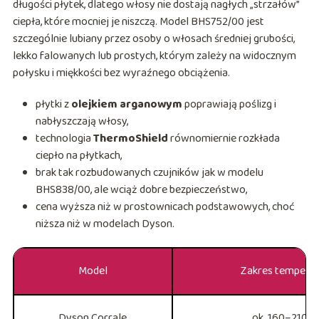
długości płytek, dlatego włosy nie dostają nagłych „strzałów”
ciepła, które mocniej je niszczą. Model BHS752/00 jest
szczególnie lubiany przez osoby o włosach średniej grubości,
lekko falowanych lub prostych, którym zależy na widocznym
połysku i miękkości bez wyraźnego obciążenia.
płytki z
olejkiem arganowym
poprawiają poślizg i
nabłyszczają włosy,
technologia
ThermoShield
równomiernie rozkłada
ciepło na płytkach,
brak tak rozbudowanych czujników jak w modelu
BHS838/00, ale wciąż dobre bezpieczeństwo,
cena wyższa niż w prostownicach podstawowych, choć
niższa niż w modelach Dyson.
Model
Zakres tempera
Dyson Corrale
ok. 160–210°C