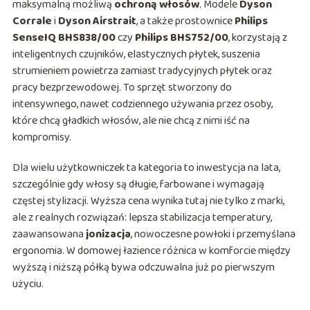
maksymalną możliwą
ochroną włosów
. Modele
Dyson
Corrale
i
Dyson Airstrait
, a także prostownice
Philips
SenseIQ BHS838/00
czy
Philips BHS752/00
, korzystają z
inteligentnych czujników, elastycznych płytek, suszenia
strumieniem powietrza zamiast tradycyjnych płytek oraz
pracy bezprzewodowej. To sprzęt stworzony do
intensywnego, nawet codziennego używania przez osoby,
które chcą gładkich włosów, ale nie chcą z nimi iść na
kompromisy.
Dla wielu użytkowniczek ta kategoria to inwestycja na lata,
szczególnie gdy włosy są długie, farbowane i wymagają
częstej stylizacji. Wyższa cena wynika tutaj nie tylko z marki,
ale z realnych rozwiązań: lepsza stabilizacja temperatury,
zaawansowana
jonizacja
, nowoczesne powłoki i przemyślana
ergonomia. W domowej łazience różnica w komforcie między
wyższą i niższą półką bywa odczuwalna już po pierwszym
użyciu.