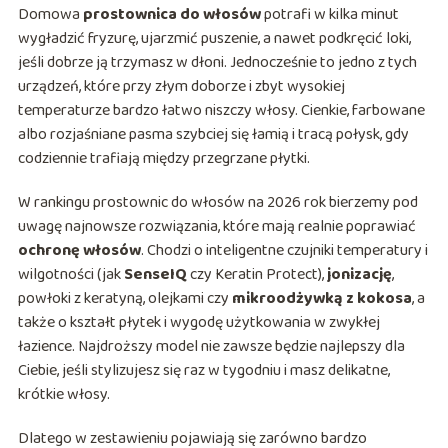
Domowa
prostownica do włosów
potrafi w kilka minut
wygładzić fryzurę, ujarzmić puszenie, a nawet podkręcić loki,
jeśli dobrze ją trzymasz w dłoni. Jednocześnie to jedno z tych
urządzeń, które przy złym doborze i zbyt wysokiej
temperaturze bardzo łatwo niszczy włosy. Cienkie, farbowane
albo rozjaśniane pasma szybciej się łamią i tracą połysk, gdy
codziennie trafiają między przegrzane płytki.
W rankingu prostownic do włosów na 2026 rok bierzemy pod
uwagę najnowsze rozwiązania, które mają realnie poprawiać
ochronę włosów
. Chodzi o inteligentne czujniki temperatury i
wilgotności (jak
SenseIQ
czy Keratin Protect),
jonizację
,
powłoki z keratyną, olejkami czy
mikroodżywką z kokosa
, a
także o kształt płytek i wygodę użytkowania w zwykłej
łazience. Najdroższy model nie zawsze będzie najlepszy dla
Ciebie, jeśli stylizujesz się raz w tygodniu i masz delikatne,
krótkie włosy.
Dlatego w zestawieniu pojawiają się zarówno bardzo