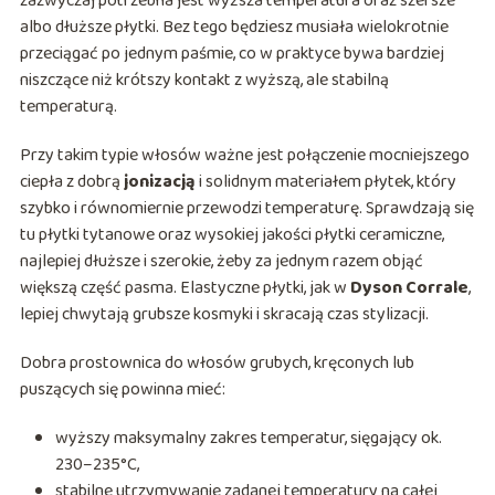
zazwyczaj potrzebna jest wyższa temperatura oraz szersze
albo dłuższe płytki. Bez tego będziesz musiała wielokrotnie
przeciągać po jednym paśmie, co w praktyce bywa bardziej
niszczące niż krótszy kontakt z wyższą, ale stabilną
temperaturą.
Przy takim typie włosów ważne jest połączenie mocniejszego
ciepła z dobrą
jonizacją
i solidnym materiałem płytek, który
szybko i równomiernie przewodzi temperaturę. Sprawdzają się
tu płytki tytanowe oraz wysokiej jakości płytki ceramiczne,
najlepiej dłuższe i szerokie, żeby za jednym razem objąć
większą część pasma. Elastyczne płytki, jak w
Dyson Corrale
,
lepiej chwytają grubsze kosmyki i skracają czas stylizacji.
Dobra prostownica do włosów grubych, kręconych lub
puszących się powinna mieć:
wyższy maksymalny zakres temperatur, sięgający ok.
230–235°C,
stabilne utrzymywanie zadanej temperatury na całej