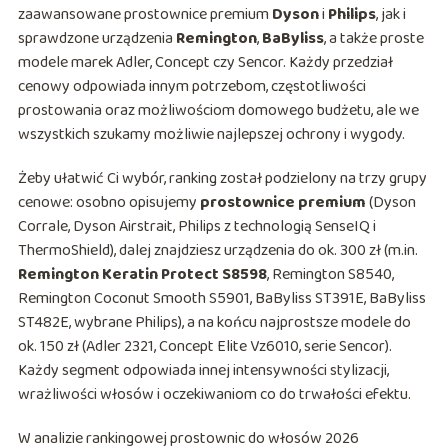
zaawansowane prostownice premium
Dyson
i
Philips
, jak i
sprawdzone urządzenia
Remington
,
BaByliss
, a także proste
modele marek Adler, Concept czy Sencor. Każdy przedział
cenowy odpowiada innym potrzebom, częstotliwości
prostowania oraz możliwościom domowego budżetu, ale we
wszystkich szukamy możliwie najlepszej ochrony i wygody.
Żeby ułatwić Ci wybór, ranking został podzielony na trzy grupy
cenowe: osobno opisujemy
prostownice premium
(Dyson
Corrale, Dyson Airstrait, Philips z technologią SenseIQ i
ThermoShield), dalej znajdziesz urządzenia do ok. 300 zł (m.in.
Remington Keratin Protect S8598
, Remington S8540,
Remington Coconut Smooth S5901, BaByliss ST391E, BaByliss
ST482E, wybrane Philips), a na końcu najprostsze modele do
ok. 150 zł (Adler 2321, Concept Elite Vz6010, serie Sencor).
Każdy segment odpowiada innej intensywności stylizacji,
wrażliwości włosów i oczekiwaniom co do trwałości efektu.
W analizie rankingowej prostownic do włosów 2026