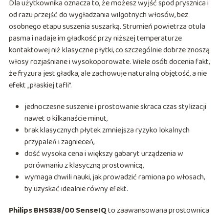
Dla użytkownika oznacza to, że możesz wyjść spod prysznica i
od razu przejść do wygładzania wilgotnych włosów, bez
osobnego etapu suszenia suszarką. Strumień powietrza otula
pasma i nadaje im gładkość przy niższej temperaturze
kontaktowej niż klasyczne płytki, co szczególnie dobrze znoszą
włosy rozjaśniane i wysokoporowate. Wiele osób docenia fakt,
że fryzura jest gładka, ale zachowuje naturalną objętość, a nie
efekt „płaskiej tafli”.
jednoczesne suszenie i prostowanie skraca czas stylizacji
nawet o kilkanaście minut,
brak klasycznych płytek zmniejsza ryzyko lokalnych
przypaleń i zagnieceń,
dość wysoka cena i większy gabaryt urządzenia w
porównaniu z klasyczną prostownicą,
wymaga chwili nauki, jak prowadzić ramiona po włosach,
by uzyskać idealnie równy efekt.
Philips BHS838/00 SenseIQ
to zaawansowana prostownica