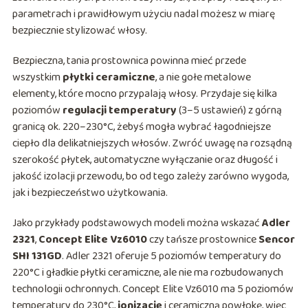
parametrach i prawidłowym użyciu nadal możesz w miarę
bezpiecznie stylizować włosy.
Bezpieczna, tania prostownica powinna mieć przede
wszystkim
płytki ceramiczne
, a nie gołe metalowe
elementy, które mocno przypalają włosy. Przydaje się kilka
poziomów
regulacji temperatury
(3–5 ustawień) z górną
granicą ok. 220–230°C, żebyś mogła wybrać łagodniejsze
ciepło dla delikatniejszych włosów. Zwróć uwagę na rozsądną
szerokość płytek, automatyczne wyłączanie oraz długość i
jakość izolacji przewodu, bo od tego zależy zarówno wygoda,
jak i bezpieczeństwo użytkowania.
Jako przykłady podstawowych modeli można wskazać
Adler
2321
,
Concept Elite Vz6010
czy tańsze prostownice
Sencor
SHI 131GD
. Adler 2321 oferuje 5 poziomów temperatury do
220°C i gładkie płytki ceramiczne, ale nie ma rozbudowanych
technologii ochronnych. Concept Elite Vz6010 ma 5 poziomów
temperatury do 230°C,
jonizację
i ceramiczną powłokę, więc