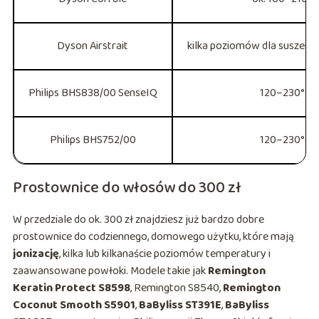
Dyson Airstrait
kilka poziomów dla suszenia
Philips BHS838/00 SenseIQ
120–230°C
Philips BHS752/00
120–230°C
Prostownice do włosów do 300 zł
W przedziale do ok. 300 zł znajdziesz już bardzo dobre
prostownice do codziennego, domowego użytku, które mają
jonizację
, kilka lub kilkanaście poziomów temperatury i
zaawansowane powłoki. Modele takie jak
Remington
Keratin Protect S8598
, Remington S8540,
Remington
Coconut Smooth S5901
,
BaByliss ST391E
,
BaByliss