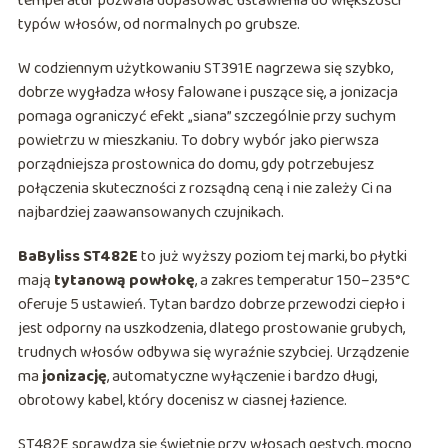
temperatur pozwala dopasować ustawienia do większości
typów włosów, od normalnych po grubsze.
W codziennym użytkowaniu ST391E nagrzewa się szybko,
dobrze wygładza włosy falowane i puszące się, a jonizacja
pomaga ograniczyć efekt „siana” szczególnie przy suchym
powietrzu w mieszkaniu. To dobry wybór jako pierwsza
porządniejsza prostownica do domu, gdy potrzebujesz
połączenia skuteczności z rozsądną ceną i nie zależy Ci na
najbardziej zaawansowanych czujnikach.
BaByliss ST482E
to już wyższy poziom tej marki, bo płytki
mają
tytanową powłokę
, a zakres temperatur 150–235°C
oferuje 5 ustawień. Tytan bardzo dobrze przewodzi ciepło i
jest odporny na uszkodzenia, dlatego prostowanie grubych,
trudnych włosów odbywa się wyraźnie szybciej. Urządzenie
ma
jonizację
, automatyczne wyłączenie i bardzo długi,
obrotowy kabel, który docenisz w ciasnej łazience.
ST482E sprawdza się świetnie przy włosach gęstych, mocno