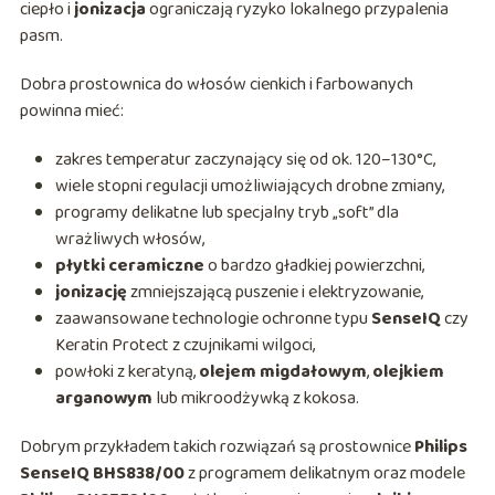
ciepło i
jonizacja
ograniczają ryzyko lokalnego przypalenia
pasm.
Dobra prostownica do włosów cienkich i farbowanych
powinna mieć:
zakres temperatur zaczynający się od ok. 120–130°C,
wiele stopni regulacji umożliwiających drobne zmiany,
programy delikatne lub specjalny tryb „soft” dla
wrażliwych włosów,
płytki ceramiczne
o bardzo gładkiej powierzchni,
jonizację
zmniejszającą puszenie i elektryzowanie,
zaawansowane technologie ochronne typu
SenseIQ
czy
Keratin Protect z czujnikami wilgoci,
powłoki z keratyną,
olejem migdałowym
,
olejkiem
arganowym
lub mikroodżywką z kokosa.
Dobrym przykładem takich rozwiązań są prostownice
Philips
SenseIQ BHS838/00
z programem delikatnym oraz modele