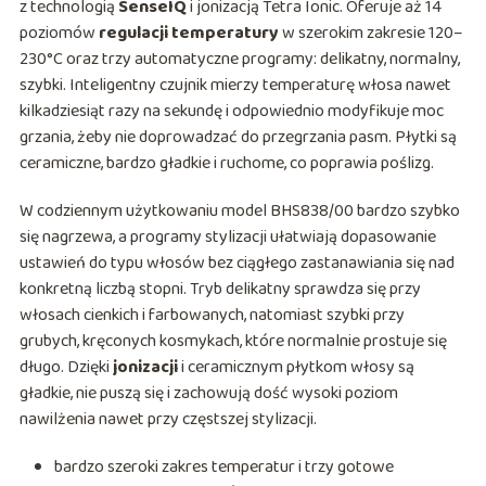
z technologią
SenseIQ
i jonizacją Tetra Ionic. Oferuje aż 14
poziomów
regulacji temperatury
w szerokim zakresie 120–
230°C oraz trzy automatyczne programy: delikatny, normalny,
szybki. Inteligentny czujnik mierzy temperaturę włosa nawet
kilkadziesiąt razy na sekundę i odpowiednio modyfikuje moc
grzania, żeby nie doprowadzać do przegrzania pasm. Płytki są
ceramiczne, bardzo gładkie i ruchome, co poprawia poślizg.
W codziennym użytkowaniu model BHS838/00 bardzo szybko
się nagrzewa, a programy stylizacji ułatwiają dopasowanie
ustawień do typu włosów bez ciągłego zastanawiania się nad
konkretną liczbą stopni. Tryb delikatny sprawdza się przy
włosach cienkich i farbowanych, natomiast szybki przy
grubych, kręconych kosmykach, które normalnie prostuje się
długo. Dzięki
jonizacji
i ceramicznym płytkom włosy są
gładkie, nie puszą się i zachowują dość wysoki poziom
nawilżenia nawet przy częstszej stylizacji.
bardzo szeroki zakres temperatur i trzy gotowe