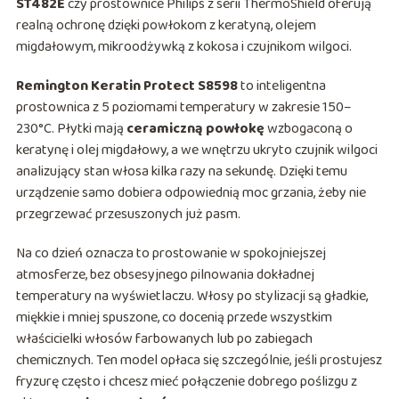
ST482E
czy prostownice Philips z serii ThermoShield oferują
realną ochronę dzięki powłokom z keratyną, olejem
migdałowym, mikroodżywką z kokosa i czujnikom wilgoci.
Remington Keratin Protect S8598
to inteligentna
prostownica z 5 poziomami temperatury w zakresie 150–
230°C. Płytki mają
ceramiczną powłokę
wzbogaconą o
keratynę i olej migdałowy, a we wnętrzu ukryto czujnik wilgoci
analizujący stan włosa kilka razy na sekundę. Dzięki temu
urządzenie samo dobiera odpowiednią moc grzania, żeby nie
przegrzewać przesuszonych już pasm.
Na co dzień oznacza to prostowanie w spokojniejszej
atmosferze, bez obsesyjnego pilnowania dokładnej
temperatury na wyświetlaczu. Włosy po stylizacji są gładkie,
miękkie i mniej spuszone, co docenią przede wszystkim
właścicielki włosów farbowanych lub po zabiegach
chemicznych. Ten model opłaca się szczególnie, jeśli prostujesz
fryzurę często i chcesz mieć połączenie dobrego poślizgu z