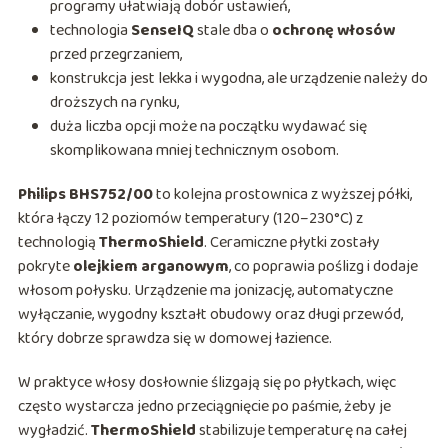
programy ułatwiają dobór ustawień,
technologia
SenseIQ
stale dba o
ochronę włosów
przed przegrzaniem,
konstrukcja jest lekka i wygodna, ale urządzenie należy do
droższych na rynku,
duża liczba opcji może na początku wydawać się
skomplikowana mniej technicznym osobom.
Philips BHS752/00
to kolejna prostownica z wyższej półki,
która łączy 12 poziomów temperatury (120–230°C) z
technologią
ThermoShield
. Ceramiczne płytki zostały
pokryte
olejkiem arganowym
, co poprawia poślizg i dodaje
włosom połysku. Urządzenie ma jonizację, automatyczne
wyłączanie, wygodny kształt obudowy oraz długi przewód,
który dobrze sprawdza się w domowej łazience.
W praktyce włosy dosłownie ślizgają się po płytkach, więc
często wystarcza jedno przeciągnięcie po paśmie, żeby je
wygładzić.
ThermoShield
stabilizuje temperaturę na całej