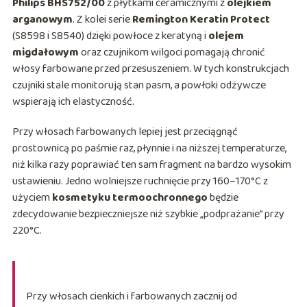
Philips BHS752/00
z płytkami ceramicznymi z
olejkiem
arganowym
. Z kolei serie
Remington Keratin Protect
(S8598 i S8540) dzięki powłoce z keratyną i
olejem
migdałowym
oraz czujnikom wilgoci pomagają chronić
włosy farbowane przed przesuszeniem. W tych konstrukcjach
czujniki stale monitorują stan pasm, a powłoki odżywcze
wspierają ich elastyczność.
Przy włosach farbowanych lepiej jest przeciągnąć
prostownicą po paśmie raz, płynnie i na niższej temperaturze,
niż kilka razy poprawiać ten sam fragment na bardzo wysokim
ustawieniu. Jedno wolniejsze ruchnięcie przy 160–170°C z
użyciem
kosmetyku termoochronnego
będzie
zdecydowanie bezpieczniejsze niż szybkie „podprażanie” przy
220°C.
Przy włosach cienkich i farbowanych zacznij od