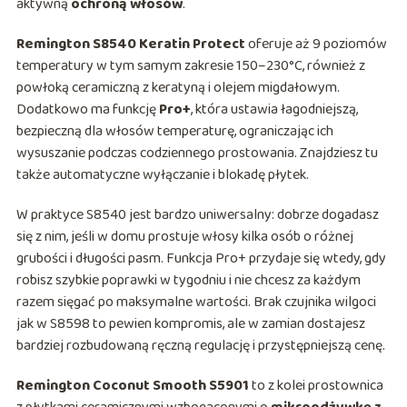
aktywną
ochroną włosów
.
Remington S8540 Keratin Protect
oferuje aż 9 poziomów
temperatury w tym samym zakresie 150–230°C, również z
powłoką ceramiczną z keratyną i olejem migdałowym.
Dodatkowo ma funkcję
Pro+
, która ustawia łagodniejszą,
bezpieczną dla włosów temperaturę, ograniczając ich
wysuszanie podczas codziennego prostowania. Znajdziesz tu
także automatyczne wyłączanie i blokadę płytek.
W praktyce S8540 jest bardzo uniwersalny: dobrze dogadasz
się z nim, jeśli w domu prostuje włosy kilka osób o różnej
grubości i długości pasm. Funkcja Pro+ przydaje się wtedy, gdy
robisz szybkie poprawki w tygodniu i nie chcesz za każdym
razem sięgać po maksymalne wartości. Brak czujnika wilgoci
jak w S8598 to pewien kompromis, ale w zamian dostajesz
bardziej rozbudowaną ręczną regulację i przystępniejszą cenę.
Remington Coconut Smooth S5901
to z kolei prostownica