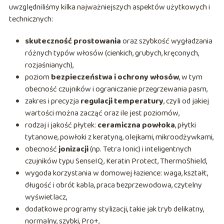
uwzględniliśmy kilka najważniejszych aspektów użytkowych i
technicznych:
skuteczność prostowania
oraz szybkość wygładzania
różnych typów włosów (cienkich, grubych, kręconych,
rozjaśnianych),
poziom
bezpieczeństwa i ochrony włosów
, w tym
obecność czujników i ograniczanie przegrzewania pasm,
zakres i precyzja
regulacji temperatury
, czyli od jakiej
wartości można zacząć oraz ile jest poziomów,
rodzaj i jakość płytek:
ceramiczna powłoka
, płytki
tytanowe, powłoki z keratyną, olejkami, mikroodżywkami,
obecność
jonizacji
(np. Tetra Ionic) i inteligentnych
czujników typu SenseIQ, Keratin Protect, ThermoShield,
wygoda korzystania w domowej łazience: waga, kształt,
długość i obrót kabla, praca bezprzewodowa, czytelny
wyświetlacz,
dodatkowe programy stylizacji, takie jak tryb delikatny,
normalny, szybki, Pro+,