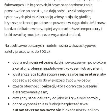
falowanych lub kręconych, którym standardowe, tanie
prostownice po prostu „nie dają rady”. Dzięki połączeniu
tytanowych płytek z jonizacją włosy stają się gładkie,
błyszczące i mniej podatne na puszenie w ciągu dnia. Jeśli masz
bardzo delikatne włosy, lepiej wybierać niższe temperatury i
traktować tę moc jako rezerwę, a nie standard.
Na podstawie opisanych modeli można wskazać typowe
zalety prostownic do 300 zł:
dobra
ochrona włosów
dzięki nowoczesnym powłokom
z keratyną, olejem migdałowym, kokosem lub arganem,
wystarczająca liczba stopni
regulacji temperatury
, aby
dopasować ciepło do większości typów włosów,
częsta obecność
jonizacji
, która ogranicza puszenie i
elektryzowanie pasm,
rozsądny stosunek ceny do jakości i trwałości sprzętu,
dobre wyposażenie w funkcje bezpieczeństwa:
automatyczne wyłączenie
, blokada płytek, solidny