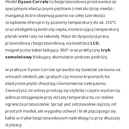
Model
Dyson Corrale
to bezprzewodowa prostownica ze
specjalnymi elastycznymi płytkami z metalu (stop miedzi i
manganu), które obejmują pasmo na całej szerokości.
Urządzenie oferuje trzy poziomy temperatury do ok. 210°C
oraz inteligentną kontrolę ciepła, monitorującą temperaturę
płytek wiele razy na sekundę. Masz do dyspozycji pracę
przewodową i bezprzewodową, wyświetlacz
LCD
,
magnetyczny kabel ładujący 360° oraz praktyczny
tryb
samolotowy
blokujący akumulator podczas podróży.
W praktyce Dyson Corrale sprawdza się świetnie zarówno na
włosach cienkich, jak i grubych czy mocno kręconych, bo
elastyczne płytki chwytają równomiernie całe pasmo.
Zauważysz, że włosy prostują się szybciej i często wystarczy
jedno przeciągnięcie przy niższej temperaturze, co realnie
ogranicza przesuszenie. Sprzęt jest odczuwalnie cięższy od
prostych modeli, ale wygodny uchwyt i brak plączącego się
kabla w trybie bezprzewodowym nadrabiają to przy dłuższej
stylizacji.