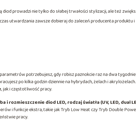
 diod prowadzi nie tylko do słabej trwałości stylizacji, ale też zwięk
– czas utwardzania zawsze dobieraj do zaleceń producenta produktu i
h parametrów potrzebujesz, gdy robisz paznokcie raz na dwa tygodni
racujesz po kilka godzin dziennie na hybrydach, żelach i akrylożelach.
e
, jak i częstotliwość pracy.
ba i rozmieszczenie diod LED, rodzaj światła (UV, LED, dual L
rów i funkcje ekstra, takie jak Tryb Low Heat czy Tryb Double Power
eństwie pracy.