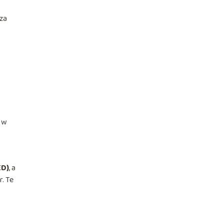
sza
e w
ED)
, a
. Te