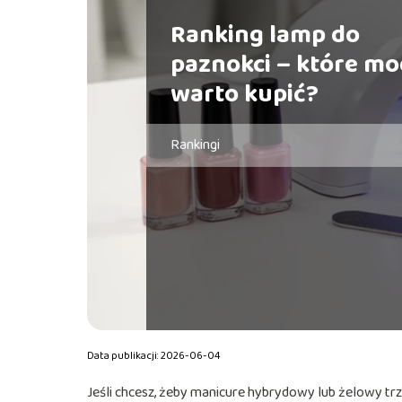
Ranking lamp do
paznokci – które mo
warto kupić?
Rankingi
Data publikacji: 2026-06-04
Jeśli chcesz, żeby manicure hybrydowy lub żelowy t