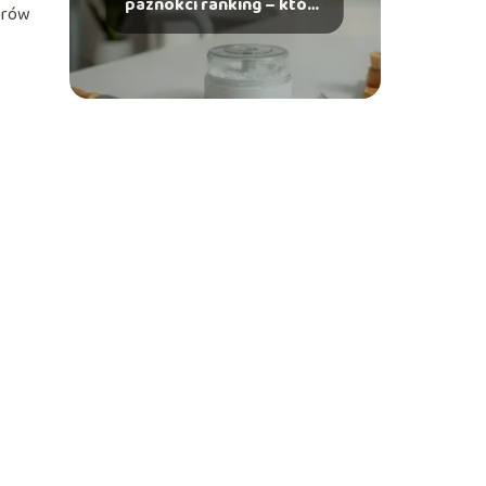
paznokci ranking – który
lorów
wybrać?