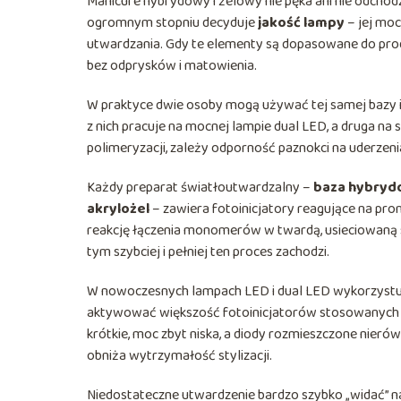
Manicure hybrydowy i żelowy nie pęka ani nie odchodzi
ogromnym stopniu decyduje
jakość lampy
– jej moc
utwardzania. Gdy te elementy są dopasowane do prod
bez odprysków i matowienia.
W praktyce dwie osoby mogą używać tej samej bazy i t
z nich pracuje na mocnej lampie dual LED, a druga na 
polimeryzacji, zależy odporność paznokci na uderzenia
Każdy preparat światłoutwardzalny –
baza hybrydo
akrylożel
– zawiera fotoinicjatory reagujące na prom
reakcję łączenia monomerów w twardą, usieciowaną s
tym szybciej i pełniej ten proces zachodzi.
W nowoczesnych lampach LED i dual LED wykorzystuj
aktywować większość fotoinicjatorów stosowanych we
krótkie, moc zbyt niska, a diody rozmieszczone nier
obniża wytrzymałość stylizacji.
Niedostateczne utwardzenie bardzo szybko „widać” na