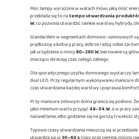
Moc lampy wyrażona w watach mówi, jaką ilość energi
przekłada się to na
tempo utwardzania produkt
W
, co pozwala utwardzić cienkie warstwy hybrydy, 
Standardem w segmentach domowo–salonowych są 
prędkością a kulturą pracy, dobrze radzą sobie zarówn
jak urządzenia o mocy
80–280 W
, kierowane są głó
znacząco skracają czas całego zabiegu.
Dla sporadycznego użytku domowego wystarczy la
dual LED. Przy regularnym wykonywaniu manicure dla 
czas utwardzania każdej warstwy i poprawia komfort
Przy manicure żelowym dolna granica się podnosi. Żele
jako minimum warto przyjąć
48–54 W
, a w pracy s
naświetlanie, albo godzenie się na gorszą trwałość styl
Typowe czasy utwardzania mieszczą się w przedziale
utwardza się w
30–60 s
, topy oraz ciemne, mocno 