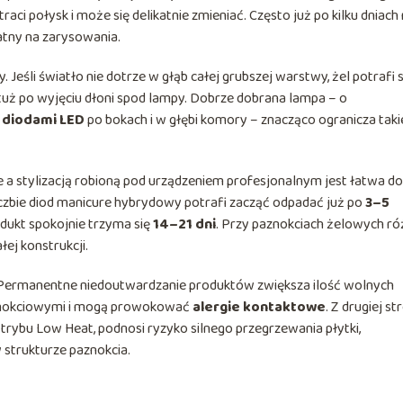
traci połysk i może się delikatnie zmieniać. Często już po kilku dniach
datny na zarysowania.
Jeśli światło nie dotrze w głąb całej grubszej warstwy, żel potrafi s
tuż po wyjęciu dłoni spod lampy. Dobrze dobrana lampa – o
 diodami LED
po bokach i w głębi komory – znacząco ogranicza taki
e a stylizacją robioną pod urządzeniem profesjonalnym jest łatwa do
liczbie diod manicure hybrydowy potrafi zacząć odpadać już po
3–5
dukt spokojnie trzyma się
14–21 dni
. Przy paznokciach żelowych ró
łej konstrukcji.
. Permanentne niedoutwardzanie produktów zwiększa ilość wolnych
znokciowymi i mogą prowokować
alergie kontaktowe
. Z drugiej st
 trybu Low Heat, podnosi ryzyko silnego przegrzewania płytki,
 strukturze paznokcia.