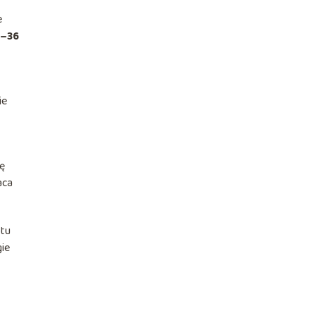
e
–36
ie
ię
aca
 tu
gie