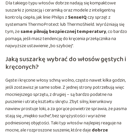
Dla takiego typu włosów dobrze nadają się kompaktowe
suszarki z jonizacją i ceramiką oraz modele z inteligentną
kontrolą ciepła, jak linie Philips z
SenseIQ
czy sprzęt z
systemami ThermoProtect lub ThermoShield. Wyróżniają się
tym, że
same pilnują bezpiecznej temperatury
, co bardzo
pomaga, jeśli masz tendencję do kręcenia przełącznika na
najwyższe ustawienie „bo szybciej”.
Jaką suszarkę wybrać do włosów gęstych i
kręconych?
Gęste i kręcone włosy schną wolno, często nawet kilka godzin,
jeśli zostawisz je same sobie. Z jednej strony potrzebują więc
mocniejszego sprzętu, z drugiej – są bardzo podatne na
puszenie i utratę kształtu skrętu. Zbyt silny, kierunkowy
nawiew prostuje loki, a za gorące powietrze sprawia, że pasma
stają się „miękko suche”, bez sprężystości i wyraźnie
podniesionej objętości. Taki typ włosów najlepiej reaguje na
mocne, ale rozproszone suszenie, które daje
dobrze