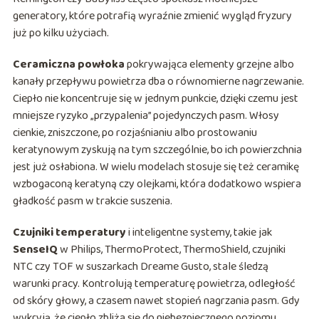
generatory, które potrafią wyraźnie zmienić wygląd fryzury
już po kilku użyciach.
Ceramiczna powłoka
pokrywająca elementy grzejne albo
kanały przepływu powietrza dba o równomierne nagrzewanie.
Ciepło nie koncentruje się w jednym punkcie, dzięki czemu jest
mniejsze ryzyko „przypalenia” pojedynczych pasm. Włosy
cienkie, zniszczone, po rozjaśnianiu albo prostowaniu
keratynowym zyskują na tym szczególnie, bo ich powierzchnia
jest już osłabiona. W wielu modelach stosuje się też ceramikę
wzbogaconą keratyną czy olejkami, która dodatkowo wspiera
gładkość pasm w trakcie suszenia.
Czujniki temperatury
i inteligentne systemy, takie jak
SenseIQ
w Philips, ThermoProtect, ThermoShield, czujniki
NTC czy TOF w suszarkach Dreame Gusto, stale śledzą
warunki pracy. Kontrolują temperaturę powietrza, odległość
od skóry głowy, a czasem nawet stopień nagrzania pasm. Gdy
wykryją, że ciepło zbliża się do niebezpiecznego poziomu,