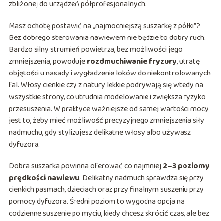
zbliżonej do urządzeń półprofesjonalnych.
Masz ochotę postawić na „najmocniejszą suszarkę z półki”?
Bez dobrego sterowania nawiewem nie będzie to dobry ruch.
Bardzo silny strumień powietrza, bez możliwości jego
zmniejszenia, powoduje
rozdmuchiwanie fryzury
, utratę
objętości u nasady i wygładzenie loków do niekontrolowanych
fal. Włosy cienkie czy z natury lekkie podrywają się wtedy na
wszystkie strony, co utrudnia modelowanie i zwiększa ryzyko
przesuszenia. W praktyce ważniejsze od samej wartości mocy
jest to, żeby mieć możliwość precyzyjnego zmniejszenia siły
nadmuchu, gdy stylizujesz delikatne włosy albo używasz
dyfuzora.
Dobra suszarka powinna oferować co najmniej
2–3 poziomy
prędkości nawiewu
. Delikatny nadmuch sprawdza się przy
cienkich pasmach, dzieciach oraz przy finalnym suszeniu przy
pomocy dyfuzora. Średni poziom to wygodna opcja na
codzienne suszenie po myciu, kiedy chcesz skrócić czas, ale bez