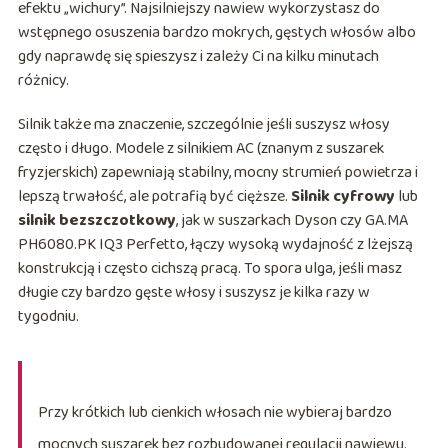
efektu „wichury”. Najsilniejszy nawiew wykorzystasz do
wstępnego osuszenia bardzo mokrych, gęstych włosów albo
gdy naprawdę się spieszysz i zależy Ci na kilku minutach
różnicy.
Silnik także ma znaczenie, szczególnie jeśli suszysz włosy
często i długo. Modele z silnikiem AC (znanym z suszarek
fryzjerskich) zapewniają stabilny, mocny strumień powietrza i
lepszą trwałość, ale potrafią być cięższe.
Silnik cyfrowy
lub
silnik bezszczotkowy
, jak w suszarkach Dyson czy GA.MA
PH6080.PK IQ3 Perfetto, łączy wysoką wydajność z lżejszą
konstrukcją i często cichszą pracą. To spora ulga, jeśli masz
długie czy bardzo gęste włosy i suszysz je kilka razy w
tygodniu.
Przy krótkich lub cienkich włosach nie wybieraj bardzo
mocnych suszarek bez rozbudowanej regulacji nawiewu.