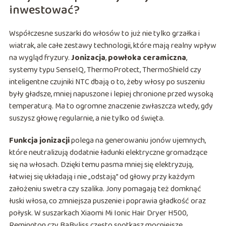
inwestować?
Współczesne suszarki do włosów to już nie tylko grzałka i
wiatrak, ale całe zestawy technologii, które mają realny wpływ
na wygląd fryzury.
Jonizacja
,
powłoka ceramiczna
,
systemy typu SenseIQ, ThermoProtect, ThermoShield czy
inteligentne czujniki NTC dbają o to, żeby włosy po suszeniu
były gładsze, mniej napuszone i lepiej chronione przed wysoką
temperaturą. Ma to ogromne znaczenie zwłaszcza wtedy, gdy
suszysz głowę regularnie, a nie tylko od święta.
Funkcja jonizacji
polega na generowaniu jonów ujemnych,
które neutralizują dodatnie ładunki elektryczne gromadzące
się na włosach. Dzięki temu pasma mniej się elektryzują,
łatwiej się układają i nie „odstają” od głowy przy każdym
założeniu swetra czy szalika. Jony pomagają też domknąć
łuski włosa, co zmniejsza puszenie i poprawia gładkość oraz
połysk. W suszarkach Xiaomi Mi Ionic Hair Dryer H500,
Remington czy BaByliss często spotkasz mocniejsze