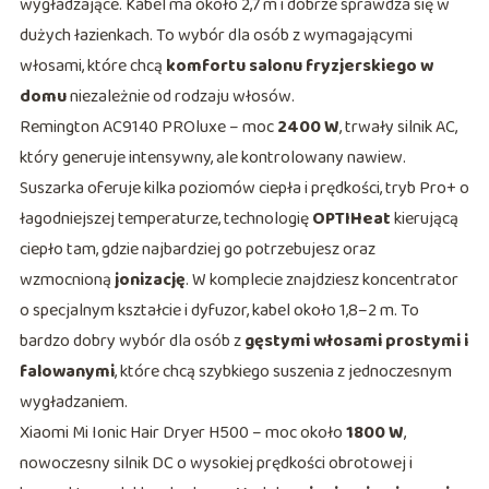
wygładzające. Kabel ma około 2,7 m i dobrze sprawdza się w
dużych łazienkach. To wybór dla osób z wymagającymi
włosami, które chcą
komfortu salonu fryzjerskiego w
domu
niezależnie od rodzaju włosów.
Remington AC9140 PROluxe – moc
2400 W
, trwały silnik AC,
który generuje intensywny, ale kontrolowany nawiew.
Suszarka oferuje kilka poziomów ciepła i prędkości, tryb Pro+ o
łagodniejszej temperaturze, technologię
OPTIHeat
kierującą
ciepło tam, gdzie najbardziej go potrzebujesz oraz
wzmocnioną
jonizację
. W komplecie znajdziesz koncentrator
o specjalnym kształcie i dyfuzor, kabel około 1,8–2 m. To
bardzo dobry wybór dla osób z
gęstymi włosami prostymi i
falowanymi
, które chcą szybkiego suszenia z jednoczesnym
wygładzaniem.
Xiaomi Mi Ionic Hair Dryer H500 – moc około
1800 W
,
nowoczesny silnik DC o wysokiej prędkości obrotowej i