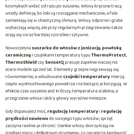
kosmykach widać od razu po suszeniu. Włosy kręcone tracą
wtedy definicję, bo loki są rozciągane mechanicznie, a fale
zamieniają się w chaotyczną chmurę. Włosy odporne i grube
wybaczają więcej, ale przy regularnym przegrzewaniu także
stają się coraz bardziej szorstkie i sztywne.
Nowoczesna
suszarka do włosów z jonizacją
,
powłoką
ceramiczną
i czujnikami temperatury typu
ThermoProtect
,
ThermoShield
czy
SenseIQ
pracuje zupełnie inaczej niż
stare modele sprzed lat. Elementy grzejne nagrzewają się
równomiernie, a wbudowane
czujniki temperatury
mierzą
ciepło wydmuchiwanego powietrza i na bieżąco je korygują. W
efekcie czas suszenia jest krótszy, temperatura stabilna, a
przegrzanie włosa i skóry głowy wyraźnie mniejsze.
Gdy dopasujesz moc,
regulację temperatury
i
regulację
prędkości nawiewu
do swojego typu włosów, sprzęt
zaczyna realnie je chronić. Cienkie włosy skorzystają na
średniej mocy i delikatnym strumieniu, co ogranicza łamliwość