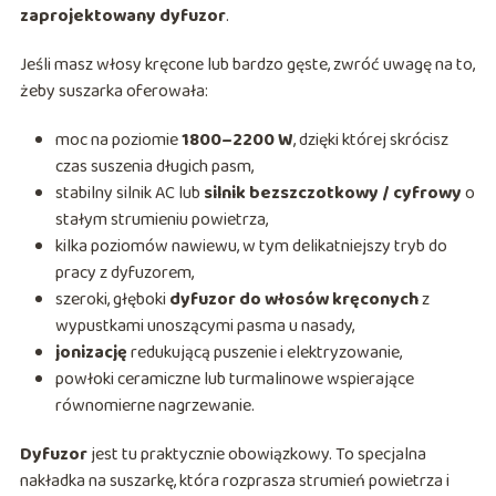
zaprojektowany dyfuzor
.
Jeśli masz włosy kręcone lub bardzo gęste, zwróć uwagę na to,
żeby suszarka oferowała:
moc na poziomie
1800–2200 W
, dzięki której skrócisz
czas suszenia długich pasm,
stabilny silnik AC lub
silnik bezszczotkowy / cyfrowy
o
stałym strumieniu powietrza,
kilka poziomów nawiewu, w tym delikatniejszy tryb do
pracy z dyfuzorem,
szeroki, głęboki
dyfuzor do włosów kręconych
z
wypustkami unoszącymi pasma u nasady,
jonizację
redukującą puszenie i elektryzowanie,
powłoki ceramiczne lub turmalinowe wspierające
równomierne nagrzewanie.
Dyfuzor
jest tu praktycznie obowiązkowy. To specjalna
nakładka na suszarkę, która rozprasza strumień powietrza i