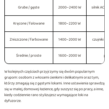
Grube / gęste
2000–2400 W
silnik AC 
Kręcone / falowane
1800–2200 W
Zniszczone / farbowane
1400–2000 W
czujniki c
Średnie / proste
1600–2000 W
po
W kolejnych częściach przyjrzymy się dwóm popularnym
grupom: osobom z włosami cienkimi i delikatnymi oraz tym,
którzy zmagają się z gęstymi lokami. Inne ustawienia sprawdzą
się w małej, domowej łazience, gdy suszysz się po pracy, a inne,
kiedy codziennie rano stylizujesz wymagające loki na
dyfuzorze.