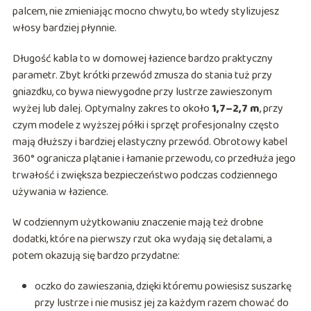
palcem, nie zmieniając mocno chwytu, bo wtedy stylizujesz
włosy bardziej płynnie.
Długość kabla to w domowej łazience bardzo praktyczny
parametr. Zbyt krótki przewód zmusza do stania tuż przy
gniazdku, co bywa niewygodne przy lustrze zawieszonym
wyżej lub dalej. Optymalny zakres to około
1,7–2,7 m
, przy
czym modele z wyższej półki i sprzęt profesjonalny często
mają dłuższy i bardziej elastyczny przewód. Obrotowy kabel
360° ogranicza plątanie i łamanie przewodu, co przedłuża jego
trwałość i zwiększa bezpieczeństwo podczas codziennego
używania w łazience.
W codziennym użytkowaniu znaczenie mają też drobne
dodatki, które na pierwszy rzut oka wydają się detalami, a
potem okazują się bardzo przydatne:
oczko do zawieszania, dzięki któremu powiesisz suszarkę
przy lustrze i nie musisz jej za każdym razem chować do