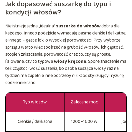
Jak dopasować suszarkę do typu i
kondycji włosów?
Nie istnieje jedna „idealna”
suszarka do włosów
dobra dla
każdego. Innego podejścia wymagają pasma cienkie i delikatne,
a innego – gęste loki o wysokiej porowatości. Przy wyborze
sprzętu warto więc spojrzeć na grubość włosów, ich gęstość,
stopień zniszczenia, porowatość oraz to, czy są proste,
falowane, czy to typowe
włosy kręcone
. Spore znaczenie ma
też częstotliwość suszenia, bo osoba susząca włosy raz na
tydzień ma zupełnie inne potrzeby niż ktoś stylizujący fryzurę
codziennie rano.
Typ włosów
Zalecana moc
Cienkie / delikatne
1200–1600 W
joniz