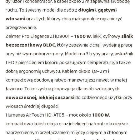
dyfuzor i koncentrator, a kabel około 2 m zapewnia swobodę
ruchu. To świetny model dla osób z
długimi, gęstymi
włosami
oraz tych, którzy chcą maksymalnie ograniczyć
przegrzewanie.
Zelmer Pro Elegance ZHD9001 –
1600 W
, lekki, cyfrowy
silnik
bezszczotkowy BLDC
, który zapewnia cichą i wydajną pracę
przy niższym poborze mocy. Model ma 3 tryby pracy, wskaźnik
LED z pierścieniem koloru pokazującym temperaturę, a także
dobrą ergonomię uchwytu. Kablem około 1,8–2 m i
kompaktową obudową łatwo manewrujesz nawet w małej
łazience. To korzystna propozycja dla osób szukających
nowoczesnej, lekkiej suszarki
do codziennego użytku przy
włosach średniej długości.
Humanas AirTouch HD-AT05 – moc około
1000 W
,
kompaktowa konstrukcja oraz inteligentna kontrola ciepła z
naprzemiennym przełączaniem między ciepłym a chłodnym