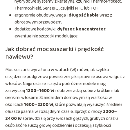
hybrydowe systemy z keratyną, czujniki ThermoProtect,
ThermoShield, SenseIQ, czujniki NTC lub TOF,
ergonomia obudowy, waga i
długość kabla
wraz z
obrotowym przewodem,
dodatkowe końcówki:
dyfuzor
,
koncentrator
,
ewentualnie szczotki modelujące.
Jak dobrać moc suszarki i prędkość
nawiewu?
Moc suszarki wyrażona w watach (W) mówi, jak szybko
urządzenie podgrzewa powietrze i jak sprawnie usuwa wilgoć z
włosów. Najprostsze i często podróżne modele mają
zazwyczaj
1200–1600 W
i dobrze radzą sobie z krótkimi lub
cienkimi włosami. Standardem domowym są wartości w
okolicach
1600–2200 W
, które pozwalają wysuszyć średnie i
dłuższe pasma w rozsądnym czasie. Sprzęt o mocy
2200–
2400 W
sprawdzi się przy włosach gęstych, grubych oraz u
osób, które suszą głowę codziennie i oczekują szybkości