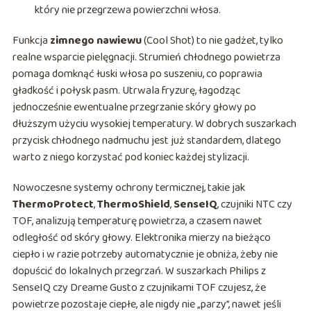
który nie przegrzewa powierzchni włosa.
Funkcja
zimnego nawiewu
(Cool Shot) to nie gadżet, tylko
realne wsparcie pielęgnacji. Strumień chłodnego powietrza
pomaga domknąć łuski włosa po suszeniu, co poprawia
gładkość i połysk pasm. Utrwala fryzurę, łagodząc
jednocześnie ewentualne przegrzanie skóry głowy po
dłuższym użyciu wysokiej temperatury. W dobrych suszarkach
przycisk chłodnego nadmuchu jest już standardem, dlatego
warto z niego korzystać pod koniec każdej stylizacji.
Nowoczesne systemy ochrony termicznej, takie jak
ThermoProtect
,
ThermoShield
,
SenseIQ
, czujniki NTC czy
TOF, analizują temperaturę powietrza, a czasem nawet
odległość od skóry głowy. Elektronika mierzy na bieżąco
ciepło i w razie potrzeby automatycznie je obniża, żeby nie
dopuścić do lokalnych przegrzań. W suszarkach Philips z
SenseIQ czy Dreame Gusto z czujnikami TOF czujesz, że
powietrze pozostaje ciepłe, ale nigdy nie „parzy”, nawet jeśli