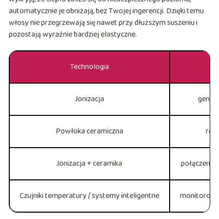
automatycznie je obniżają, bez Twojej ingerencji. Dzięki temu
włosy nie przegrzewają się nawet przy dłuższym suszeniu i
pozostają wyraźnie bardziej elastyczne.
Technologia
Jonizacja
genero
Powłoka ceramiczna
rów
Jonizacja + ceramika
połączenie 
Czujniki temperatury / systemy inteligentne
monitorowan