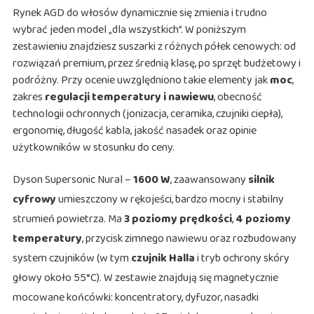
Rynek AGD do włosów dynamicznie się zmienia i trudno
wybrać jeden model „dla wszystkich”. W poniższym
zestawieniu znajdziesz suszarki z różnych półek cenowych: od
rozwiązań premium, przez średnią klasę, po sprzęt budżetowy i
podróżny. Przy ocenie uwzględniono takie elementy jak
moc
,
zakres
regulacji temperatury i nawiewu
, obecność
technologii ochronnych (jonizacja, ceramika, czujniki ciepła),
ergonomię, długość kabla, jakość nasadek oraz opinie
użytkowników w stosunku do ceny.
Dyson Supersonic Nural –
1600 W
, zaawansowany
silnik
cyfrowy
umieszczony w rękojeści, bardzo mocny i stabilny
strumień powietrza. Ma
3 poziomy prędkości
,
4 poziomy
temperatury
, przycisk zimnego nawiewu oraz rozbudowany
system czujników (w tym
czujnik Halla
i tryb ochrony skóry
głowy około 55°C). W zestawie znajdują się magnetycznie
mocowane końcówki: koncentratory, dyfuzor, nasadki