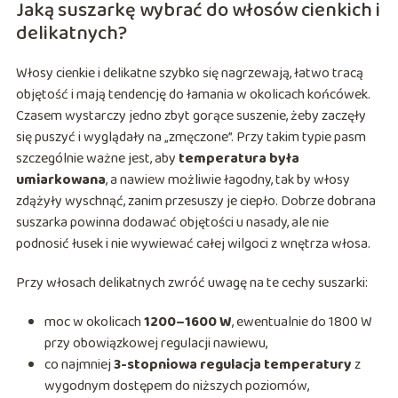
Jaką suszarkę wybrać do włosów cienkich i
delikatnych?
Włosy cienkie i delikatne szybko się nagrzewają, łatwo tracą
objętość i mają tendencję do łamania w okolicach końcówek.
Czasem wystarczy jedno zbyt gorące suszenie, żeby zaczęły
się puszyć i wyglądały na „zmęczone”. Przy takim typie pasm
szczególnie ważne jest, aby
temperatura była
umiarkowana
, a nawiew możliwie łagodny, tak by włosy
zdążyły wyschnąć, zanim przesuszy je ciepło. Dobrze dobrana
suszarka powinna dodawać objętości u nasady, ale nie
podnosić łusek i nie wywiewać całej wilgoci z wnętrza włosa.
Przy włosach delikatnych zwróć uwagę na te cechy suszarki:
moc w okolicach
1200–1600 W
, ewentualnie do 1800 W
przy obowiązkowej regulacji nawiewu,
co najmniej
3-stopniowa regulacja temperatury
z
wygodnym dostępem do niższych poziomów,