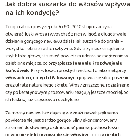
Jak dobra suszarka do włosów wpływa
na ich kondycję?
Temperatura powyżej około 60–70°C stopni zaczyna
otwierać łuski włosa i wypychać z nich wilgoć, a długotrwałe
działanie gorącego nawiewu działa jak suszarka do prania –
wszystko robi się suche i sztywne. Gdy trzymasz urządzenie
zbyt blisko głowy, strumień powietrza uderza bezpośrednio w
osłabione miejsca, co przyspiesza
łamanie i rozdwajanie
końcówek
. Przy włosach prostych widzisz to jako mat, przy
włosach kręconych i falowanych
pojawia się silne puszenie
oraz utrata naturalnego skrętu. Włosy zniszczone, rozjaśniane
czy po keratynowym prostowaniu reagują jeszcze mocniej, bo
ich łuski są już częściowo rozchylone.
Za mocny nawiew też daje się we znaki, nawet jeśli samo
powietrze nie jest bardzo gorące. Silny, skoncentrowany
strumień dosłownie „rozdmuchuje” pasma, podnosi łuski i
powoduje
elektryzowanie się włosów
, co przy cienkich