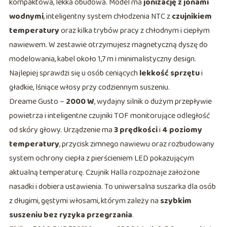
kompaktowa, lekka obudowa. Model ma
jonizację z jonami
wodnymi
, inteligentny system chłodzenia NTC z
czujnikiem
temperatury
oraz kilka trybów pracy z chłodnym i ciepłym
nawiewem. W zestawie otrzymujesz magnetyczną dyszę do
modelowania, kabel około 1,7 m i minimalistyczny design.
Najlepiej sprawdzi się u osób ceniących
lekkość sprzętu
i
gładkie, lśniące włosy przy codziennym suszeniu.
Dreame Gusto –
2000 W
, wydajny silnik o dużym przepływie
powietrza i inteligentne czujniki TOF monitorujące odległość
od skóry głowy. Urządzenie ma
3 prędkości
i
4 poziomy
temperatury
, przycisk zimnego nawiewu oraz rozbudowany
system ochrony ciepła z pierścieniem LED pokazującym
aktualną temperaturę. Czujnik Halla rozpoznaje założone
nasadki i dobiera ustawienia. To uniwersalna suszarka dla osób
z długimi, gęstymi włosami, którym zależy na
szybkim
suszeniu bez ryzyka przegrzania
.