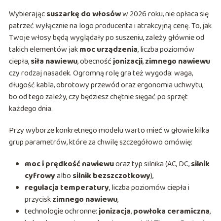
Wybierając
suszarkę do włosów
w 2026 roku, nie opłaca się
patrzeć wyłącznie na logo producenta i atrakcyjną cenę. To, jak
Twoje włosy będą wyglądały po suszeniu, zależy głównie od
takich elementów jak
moc urządzenia
, liczba poziomów
ciepła,
siła nawiewu
, obecność
jonizacji
,
zimnego nawiewu
czy rodzaj nasadek. Ogromną rolę gra też wygoda: waga,
długość kabla, obrotowy przewód oraz ergonomia uchwytu,
bo od tego zależy, czy będziesz chętnie sięgać po sprzęt
każdego dnia.
Przy wyborze konkretnego modelu warto mieć w głowie kilka
grup parametrów, które za chwilę szczegółowo omówię:
moc i prędkość nawiewu
oraz typ silnika (AC, DC,
silnik
cyfrowy
albo
silnik bezszczotkowy
),
regulacja temperatury
, liczba poziomów ciepła i
przycisk
zimnego nawiewu
,
technologie ochronne:
jonizacja
,
powłoka ceramiczna
,