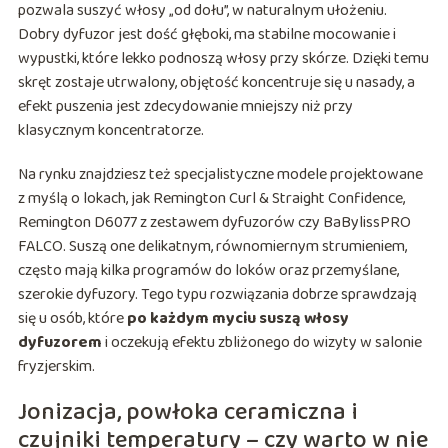
pozwala suszyć włosy „od dołu”, w naturalnym ułożeniu.
Dobry dyfuzor jest dość głęboki, ma stabilne mocowanie i
wypustki, które lekko podnoszą włosy przy skórze. Dzięki temu
skręt zostaje utrwalony, objętość koncentruje się u nasady, a
efekt puszenia jest zdecydowanie mniejszy niż przy
klasycznym koncentratorze.
Na rynku znajdziesz też specjalistyczne modele projektowane
z myślą o lokach, jak Remington Curl & Straight Confidence,
Remington D6077 z zestawem dyfuzorów czy BaBylissPRO
FALCO. Suszą one delikatnym, równomiernym strumieniem,
często mają kilka programów do loków oraz przemyślane,
szerokie dyfuzory. Tego typu rozwiązania dobrze sprawdzają
się u osób, które
po każdym myciu suszą włosy
dyfuzorem
i oczekują efektu zbliżonego do wizyty w salonie
fryzjerskim.
Jonizacja, powłoka ceramiczna i
czujniki temperatury – czy warto w nie