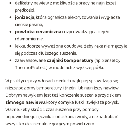
delikatny nawiew z możliwością pracy na najniższej
prędkości,
jonizacja
, która ogranicza elektryzowanie i wygładza
cienkie pasma,
powłoka ceramiczna
rozprowadzająca ciepło
równomiernie,
lekka, dobrze wyważona obudowa, żeby ręka nie męczyła
się podczas dłuższego suszenia,
zaawansowane
czujniki temperatury
(np. SenseIQ,
ThermoProtect) w modelach z wyższej półki.
W praktyce przy włosach cienkich najlepiej sprawdzają się
niższe poziomy temperatury i średni lub najniższy nawiew.
Dobrym nawykiem jest też kończenie suszenia przyciskiem
zimnego nawiewu
, który domyka łuski i zwiększa połysk.
Ważne, żeby skrócić czas suszenia przy pomocy
odpowiedniego ręcznika i odciskania wody, a nie nadrabiać
wszystko ekstremalnie gorącym powietrzem.