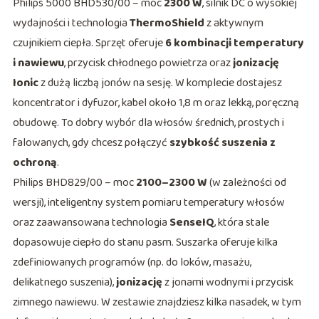
Philips 5000 BHD530/00 – moc
2300 W
, silnik DC o wysokiej
wydajności i technologia
ThermoShield
z aktywnym
czujnikiem ciepła. Sprzęt oferuje
6 kombinacji temperatury
i nawiewu
, przycisk chłodnego powietrza oraz
jonizację
Ionic
z dużą liczbą jonów na sesję. W komplecie dostajesz
koncentrator i dyfuzor, kabel około 1,8 m oraz lekką, poręczną
obudowę. To dobry wybór dla włosów średnich, prostych i
falowanych, gdy chcesz połączyć
szybkość suszenia z
ochroną
.
Philips BHD829/00 – moc
2100–2300 W
(w zależności od
wersji), inteligentny system pomiaru temperatury włosów
oraz zaawansowana technologia
SenseIQ
, która stale
dopasowuje ciepło do stanu pasm. Suszarka oferuje kilka
zdefiniowanych programów (np. do loków, masażu,
delikatnego suszenia),
jonizację
z jonami wodnymi i przycisk
zimnego nawiewu. W zestawie znajdziesz kilka nasadek, w tym