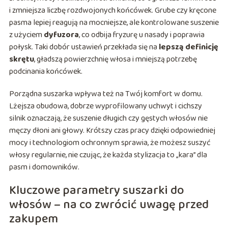
i zmniejsza liczbę rozdwojonych końcówek. Grube czy kręcone
pasma lepiej reagują na mocniejsze, ale kontrolowane suszenie
z użyciem
dyfuzora
, co odbija fryzurę u nasady i poprawia
połysk. Taki dobór ustawień przekłada się na
lepszą definicję
skrętu
, gładszą powierzchnię włosa i mniejszą potrzebę
podcinania końcówek.
Porządna suszarka wpływa też na Twój komfort w domu.
Lżejsza obudowa, dobrze wyprofilowany uchwyt i cichszy
silnik oznaczają, że suszenie długich czy gęstych włosów nie
męczy dłoni ani głowy. Krótszy czas pracy dzięki odpowiedniej
mocy i technologiom ochronnym sprawia, że możesz suszyć
włosy regularnie, nie czując, że każda stylizacja to „kara” dla
pasm i domowników.
Kluczowe parametry suszarki do
włosów – na co zwrócić uwagę przed
zakupem