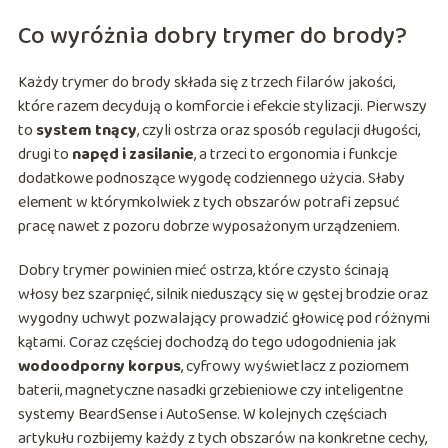
Co wyróżnia dobry trymer do brody?
Każdy trymer do brody składa się z trzech filarów jakości,
które razem decydują o komforcie i efekcie stylizacji. Pierwszy
to
system tnący
, czyli ostrza oraz sposób regulacji długości,
drugi to
napęd i zasilanie
, a trzeci to ergonomia i funkcje
dodatkowe podnoszące wygodę codziennego użycia. Słaby
element w którymkolwiek z tych obszarów potrafi zepsuć
pracę nawet z pozoru dobrze wyposażonym urządzeniem.
Dobry trymer powinien mieć ostrza, które czysto ścinają
włosy bez szarpnięć, silnik nieduszący się w gęstej brodzie oraz
wygodny uchwyt pozwalający prowadzić głowicę pod różnymi
kątami. Coraz częściej dochodzą do tego udogodnienia jak
wodoodporny korpus
, cyfrowy wyświetlacz z poziomem
baterii, magnetyczne nasadki grzebieniowe czy inteligentne
systemy BeardSense i AutoSense. W kolejnych częściach
artykułu rozbijemy każdy z tych obszarów na konkretne cechy,