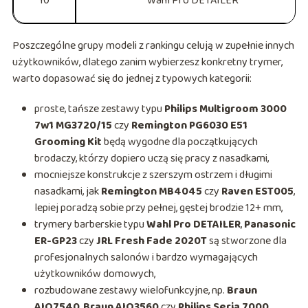
10
Wahl Pro DETAILER
Poszczególne grupy modeli z rankingu celują w zupełnie innych
użytkowników, dlatego zanim wybierzesz konkretny trymer,
warto dopasować się do jednej z typowych kategorii:
proste, tańsze zestawy typu
Philips Multigroom 3000
7w1 MG3720/15
czy
Remington PG6030 E51
Grooming Kit
będą wygodne dla początkujących
brodaczy, którzy dopiero uczą się pracy z nasadkami,
mocniejsze konstrukcje z szerszym ostrzem i długimi
nasadkami, jak
Remington MB4045
czy
Raven EST005
,
lepiej poradzą sobie przy pełnej, gęstej brodzie 12+ mm,
trymery barberskie typu
Wahl Pro DETAILER
,
Panasonic
ER-GP23
czy
JRL Fresh Fade 2020T
są stworzone dla
profesjonalnych salonów i bardzo wymagających
użytkowników domowych,
rozbudowane zestawy wielofunkcyjne, np.
Braun
AIO7540
,
Braun AIO3560
czy
Philips Seria 7000