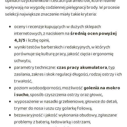
opiniach użytkowników i testach parametrów, które realnie
wpływają na wygodę codziennej pielęgnacji brody. W procesie
selekcji największe znaczenie miały takie kryteria:
oceny i recenzje kupujących w dużych sklepach
internetowych, z naciskiem na
średnią ocen powyżej
4,3/5
i liczbę opinii,
wyniki testów barberskich i redakcyjnych, w których
porównuje się kulturę pracy, jakość cięcia i ergonomię
uchwytu,
parametry techniczne:
czas pracy akumulatora
, typ
zasilania, zakres i skok regulacji długości, rodzaj ostrzy i ich
trwałość,
poziom wodoodporności, możliwość
goleniа na mokro
i sucho
, sposób czyszczenia ostrzy oraz głowic,
wyposażenie w nasadki grzebieniowe, głowice do detali,
trymer do nosa i uszu czy golarkę foliową,
bezawaryjność i jakość wykonania obudowy, zgłaszane
problemy z baterią, ładowarką i ostrzami,