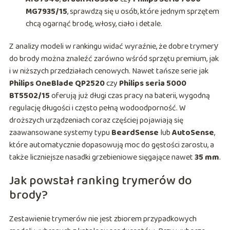
MG7935/15
, sprawdzą się u osób, które jednym sprzętem
chcą ogarnąć brodę, włosy, ciało i detale.
Z analizy modeli w rankingu widać wyraźnie, że dobre trymerу
do brody można znaleźć zarówno wśród sprzętu premium, jak
i w niższych przedziałach cenowych. Nawet tańsze serie jak
Philips OneBlade QP2520
czy
Philips seria 5000
BT5502/15
oferują już długi czas pracy na baterii, wygodną
regulację długości i często pełną wodoodporność. W
droższych urządzeniach coraz częściej pojawiają się
zaawansowane systemy typu
BeardSense
lub
AutoSense
,
które automatycznie dopasowują moc do gęstości zarostu, a
także liczniejsze nasadki grzebieniowe sięgające nawet
35 mm
.
Jak powstał ranking trymerów do
brody?
Zestawienie trymerów nie jest zbiorem przypadkowych