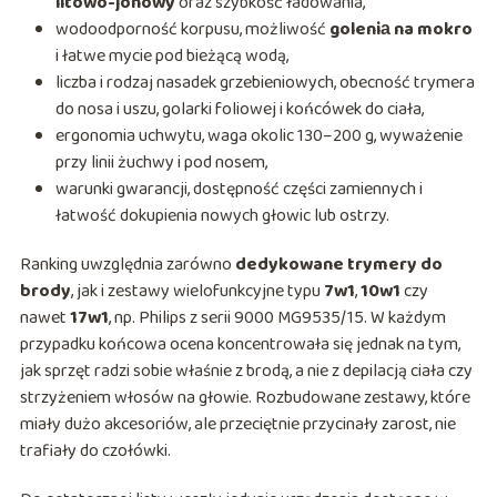
litowo-jonowy
oraz szybkość ładowania,
wodoodporność korpusu, możliwość
goleniа na mokro
i łatwe mycie pod bieżącą wodą,
liczba i rodzaj nasadek grzebieniowych, obecność trymera
do nosa i uszu, golarki foliowej i końcówek do ciała,
ergonomia uchwytu, waga okolic 130–200 g, wyważenie
przy linii żuchwy i pod nosem,
warunki gwarancji, dostępność części zamiennych i
łatwość dokupienia nowych głowic lub ostrzy.
Ranking uwzględnia zarówno
dedykowane trymery do
brody
, jak i zestawy wielofunkcyjne typu
7w1
,
10w1
czy
nawet
17w1
, np. Philips z serii 9000 MG9535/15. W każdym
przypadku końcowa ocena koncentrowała się jednak na tym,
jak sprzęt radzi sobie właśnie z brodą, a nie z depilacją ciała czy
strzyżeniem włosów na głowie. Rozbudowane zestawy, które
miały dużo akcesoriów, ale przeciętnie przycinały zarost, nie
trafiały do czołówki.