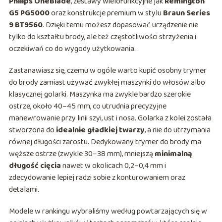
Philips OneBlade
, zestawy wielofunkcyjne jak
Remington
G5 PG5000
oraz konstrukcje premium w stylu
Braun Series
9 BT9560
. Dzięki temu możesz dopasować urządzenie nie
tylko do kształtu brody, ale też częstotliwości strzyżenia i
oczekiwań co do wygody użytkowania.
Zastanawiasz się, czemu w ogóle warto kupić osobny trymer
do brody zamiast używać zwykłej maszynki do włosów albo
klasycznej golarki. Maszynka ma zwykle bardzo szerokie
ostrze, około 40–45 mm, co utrudnia precyzyjne
manewrowanie przy linii szyi, ust i nosa. Golarka z kolei została
stworzona do
idealnie gładkiej twarzy
, a nie do utrzymania
równej długości zarostu. Dedykowany trymer do brody ma
węższe ostrze (zwykle 30–38 mm), mniejszą
minimalną
długość cięcia
nawet w okolicach 0,2–0,4 mm i
zdecydowanie lepiej radzi sobie z konturowaniem oraz
detalami.
Modele w rankingu wybraliśmy według powtarzających się w