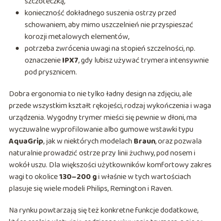
szczoteczką,
konieczność dokładnego suszenia ostrzy przed
schowaniem, aby mimo uszczelnień nie przyspieszać
korozji metalowych elementów,
potrzeba zwrócenia uwagi na stopień szczelności, np.
oznaczenie
IPX7
, gdy lubisz używać trymera intensywnie
pod prysznicem.
Dobra ergonomia to nie tylko ładny design na zdjęciu, ale
przede wszystkim kształt rękojeści, rodzaj wykończenia i waga
urządzenia. Wygodny trymer mieści się pewnie w dłoni, ma
wyczuwalne wyprofilowanie albo gumowe wstawki typu
AquaGrip
, jak w niektórych modelach
Braun
, oraz pozwala
naturalnie prowadzić ostrze przy linii żuchwy, pod nosem i
wokół uszu. Dla większości użytkowników komfortowy zakres
wagi to okolice
130–200 g
i właśnie w tych wartościach
plasuje się wiele modeli Philips, Remington i Raven.
Na rynku powtarzają się też konkretne funkcje dodatkowe,