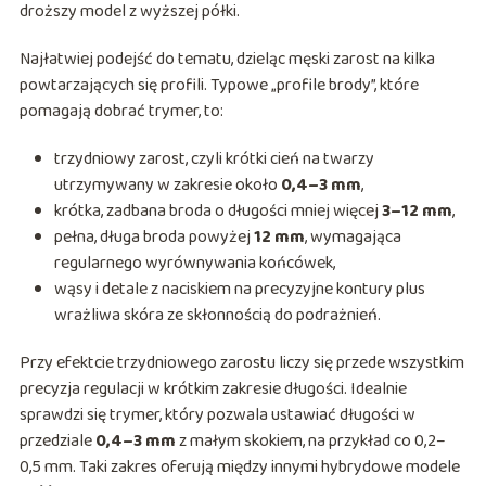
droższy model z wyższej półki.
Najłatwiej podejść do tematu, dzieląc męski zarost na kilka
powtarzających się profili. Typowe „profile brody”, które
pomagają dobrać trymer, to:
trzydniowy zarost, czyli krótki cień na twarzy
utrzymywany w zakresie około
0,4–3 mm
,
krótka, zadbana broda o długości mniej więcej
3–12 mm
,
pełna, długa broda powyżej
12 mm
, wymagająca
regularnego wyrównywania końcówek,
wąsy i detale z naciskiem na precyzyjne kontury plus
wrażliwa skóra ze skłonnością do podrażnień.
Przy efektcie trzydniowego zarostu liczy się przede wszystkim
precyzja regulacji w krótkim zakresie długości. Idealnie
sprawdzi się trymer, który pozwala ustawiać długości w
przedziale
0,4–3 mm
z małym skokiem, na przykład co 0,2–
0,5 mm. Taki zakres oferują między innymi hybrydowe modele