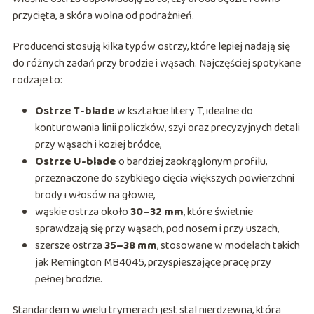
przycięta, a skóra wolna od podrażnień.
Producenci stosują kilka typów ostrzy, które lepiej nadają się
do różnych zadań przy brodzie i wąsach. Najczęściej spotykane
rodzaje to:
Ostrze T-blade
w kształcie litery T, idealne do
konturowania linii policzków, szyi oraz precyzyjnych detali
przy wąsach i koziej bródce,
Ostrze U-blade
o bardziej zaokrąglonym profilu,
przeznaczone do szybkiego cięcia większych powierzchni
brody i włosów na głowie,
wąskie ostrza około
30–32 mm
, które świetnie
sprawdzają się przy wąsach, pod nosem i przy uszach,
szersze ostrza
35–38 mm
, stosowane w modelach takich
jak Remington MB4045, przyspieszające pracę przy
pełnej brodzie.
Standardem w wielu trymerach jest stal nierdzewna, która