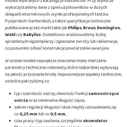
modeli wybranych z katalogu producentów. Przy wyborze
wykorzystaliśmy dane z opinii użytkowników w dużych
sklepach internetowych, wyniki profesjonalnych testów
fryzjerskich i barberskich, a także specyfikacje techniczne
publikowane przez marki takie jak
Philips
,
Braun
,
Remington
,
Wahl
czy
BaByliss
. Dodatkowo analizowaliśmy liczbę
sprzedanych egzemplarzy i zgłaszane zwroty lub reklamacje,
co pozwoliło odsiać konstrukcje powtarzalnie awaryjne.
W ocenie modeli największe znaczenie miały mierzalne
parametry techniczne i elementy, które najbardziej wpływają
na jakość przycinania brody. Najważniejsze aspekty techniczne,
na które patrzyliśmy, to:
typ i szerokość ostrzy, obecność funkcji
samoostrzące
ostrza
oraz minimalna długość cięcia,
zakres regulacji długości i skok między ustawieniami, np.
co
0,25 mm
lub co
0,5 mm
,
czas pracy i typ zasilania, szczególnie
akumulator