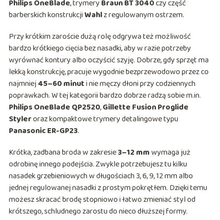
Philips OneBlade
, trymery
Braun BT 3040
czy część
barberskich konstrukcji
Wahl
z regulowanym ostrzem.
Przy krótkim zaroście dużą rolę odgrywa też możliwość
bardzo krótkiego cięcia bez nasadki, aby w razie potrzeby
wyrównać kontury albo oczyścić szyję. Dobrze, gdy sprzęt ma
lekką konstrukcję, pracuje wygodnie bezprzewodowo przez co
najmniej
45–60 minut
i nie męczy dłoni przy codziennych
poprawkach. W tej kategorii bardzo dobrze radzą sobie m.in.
Philips OneBlade QP2520
,
Gillette Fusion Proglide
Styler
oraz kompaktowe trymery detalingowe typu
Panasonic ER-GP23
.
Krótka, zadbana broda w zakresie
3–12 mm
wymaga już
odrobinę innego podejścia. Zwykle potrzebujesz tu kilku
nasadek grzebieniowych w długościach 3, 6, 9, 12 mm albo
jednej regulowanej nasadki z prostym pokrętłem. Dzięki temu
możesz skracać brodę stopniowo i łatwo zmieniać styl od
krótszego, schludnego zarostu do nieco dłuższej formy.