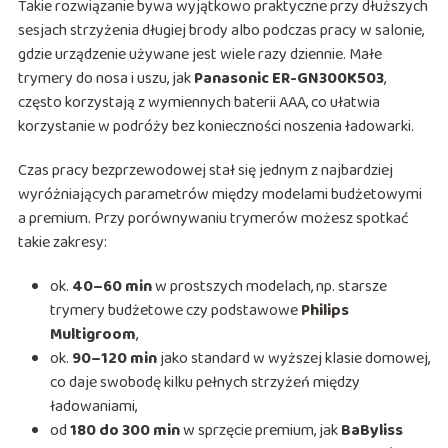
Takie rozwiązanie bywa wyjątkowo praktyczne przy dłuższych
sesjach strzyżenia długiej brody albo podczas pracy w salonie,
gdzie urządzenie używane jest wiele razy dziennie. Małe
trymery do nosa i uszu, jak
Panasonic ER-GN300K503
,
często korzystają z wymiennych baterii AAA, co ułatwia
korzystanie w podróży bez konieczności noszenia ładowarki.
Czas pracy bezprzewodowej stał się jednym z najbardziej
wyróżniających parametrów między modelami budżetowymi
a premium. Przy porównywaniu trymerów możesz spotkać
takie zakresy:
ok.
40–60 min
w prostszych modelach, np. starsze
trymery budżetowe czy podstawowe
Philips
Multigroom
,
ok.
90–120 min
jako standard w wyższej klasie domowej,
co daje swobodę kilku pełnych strzyżeń między
ładowaniami,
od
180 do 300 min
w sprzęcie premium, jak
BaByliss