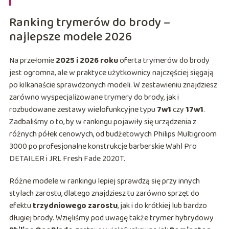
Ranking trymerów do brody –
najlepsze modele 2026
Na przełomie
2025 i 2026 roku
oferta trymerów do brody
jest ogromna, ale w praktyce użytkownicy najczęściej sięgają
po kilkanaście sprawdzonych modeli. W zestawieniu znajdziesz
zarówno wyspecjalizowane trymery do brody, jak i
rozbudowane zestawy wielofunkcyjne typu
7w1
czy
17w1
.
Zadbaliśmy o to, by w rankingu pojawiły się urządzenia z
różnych półek cenowych, od budżetowych Philips Multigroom
3000 po profesjonalne konstrukcje barberskie Wahl Pro
DETAILER i JRL Fresh Fade 2020T.
Różne modele w rankingu lepiej sprawdzą się przy innych
stylach zarostu, dlatego znajdziesz tu zarówno sprzęt do
efektu
trzydniowego zarostu
, jak i do krótkiej lub bardzo
długiej brody. Wzięliśmy pod uwagę także trymer hybrydowy