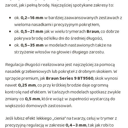
zarost, jak i pełną brodę. Najczęściej spotykane zakresy to:
ok.
0,2–16 mm
w bardziej zaawansowanych zestawach z
wieloma nasadkami i precyzyjnym pokrętłem,
ok.
0,5–21 mm
jak w wielu trymerach
Braun
, co dobrze
pokrywa brodę od kilku dni do średniej długości,
ok.
0,5–35 mm
w modelach nastawionych także na
strzyżenie włosów na głowie i długiego zarostu.
Regulacja długości realizowana jest najczęściej za pomocą
nasadek grzebieniowych lub pokręteł z drobnym skokiem. W
sprzęcie premium, jak
Braun Series 9 BT9560
, skok wynosi
nawet
0,25 mm
, co przy krótkiej brodzie daje ogromną
kontrolę nad efektem. W tańszych modelach spotkasz zwykle
zmiany co
0,5 mm
, które wciąż w zupełności wystarczą do
większości domowych zastosowań.
Jeśli lubisz efekt lekkiego „cienia” na twarzy, celuj w trymer z
precyzyjną regulacją w zakresie
0,4–3 mm
, tak jak robi to