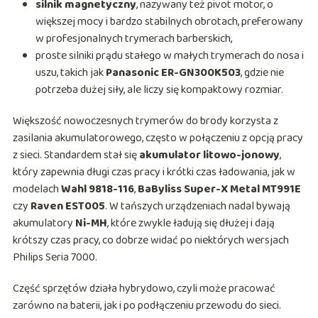
silnik magnetyczny
, nazywany też pivot motor, o
większej mocy i bardzo stabilnych obrotach, preferowany
w profesjonalnych trymerach barberskich,
proste silniki prądu stałego w małych trymerach do nosa i
uszu, takich jak
Panasonic ER-GN300K503
, gdzie nie
potrzeba dużej siły, ale liczy się kompaktowy rozmiar.
Większość nowoczesnych trymerów do brody korzysta z
zasilania akumulatorowego, często w połączeniu z opcją pracy
z sieci. Standardem stał się
akumulator litowo-jonowy
,
który zapewnia długi czas pracy i krótki czas ładowania, jak w
modelach
Wahl 9818-116
,
BaByliss Super-X Metal MT991E
czy
Raven EST005
. W tańszych urządzeniach nadal bywają
akumulatory
Ni-MH
, które zwykle ładują się dłużej i dają
krótszy czas pracy, co dobrze widać po niektórych wersjach
Philips Seria 7000.
Część sprzętów działa hybrydowo, czyli może pracować
zarówno na baterii, jak i po podłączeniu przewodu do sieci.