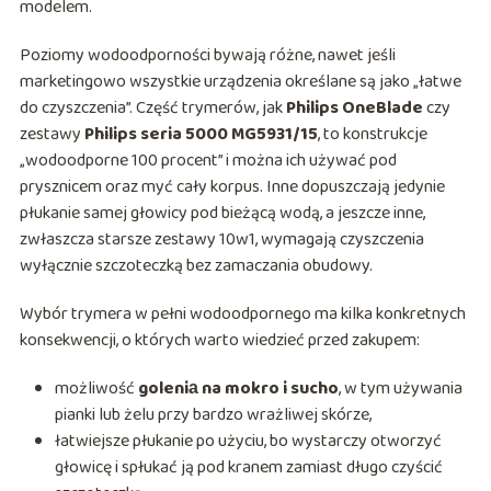
modelem.
Poziomy wodoodporności bywają różne, nawet jeśli
marketingowo wszystkie urządzenia określane są jako „łatwe
do czyszczenia”. Część trymerów, jak
Philips OneBlade
czy
zestawy
Philips seria 5000 MG5931/15
, to konstrukcje
„wodoodporne 100 procent” i można ich używać pod
prysznicem oraz myć cały korpus. Inne dopuszczają jedynie
płukanie samej głowicy pod bieżącą wodą, a jeszcze inne,
zwłaszcza starsze zestawy 10w1, wymagają czyszczenia
wyłącznie szczoteczką bez zamaczania obudowy.
Wybór trymera w pełni wodoodpornego ma kilka konkretnych
konsekwencji, o których warto wiedzieć przed zakupem:
możliwość
goleniа na mokro i sucho
, w tym używania
pianki lub żelu przy bardzo wrażliwej skórze,
łatwiejsze płukanie po użyciu, bo wystarczy otworzyć
głowicę i spłukać ją pod kranem zamiast długo czyścić