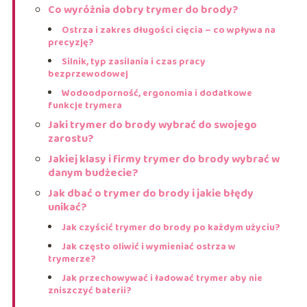
Co wyróżnia dobry trymer do brody?
Ostrza i zakres długości cięcia – co wpływa na
precyzję?
Silnik, typ zasilania i czas pracy
bezprzewodowej
Wodoodporność, ergonomia i dodatkowe
funkcje trymera
Jaki trymer do brody wybrać do swojego
zarostu?
Jakiej klasy i firmy trymer do brody wybrać w
danym budżecie?
Jak dbać o trymer do brody i jakie błędy
unikać?
Jak czyścić trymer do brody po każdym użyciu?
Jak często oliwić i wymieniać ostrza w
trymerze?
Jak przechowywać i ładować trymer aby nie
zniszczyć baterii?