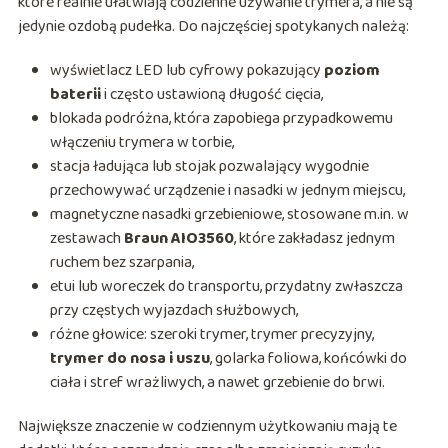
które realnie ułatwiają codzienne używanie trymera, a nie są
jedynie ozdobą pudełka. Do najczęściej spotykanych należą:
wyświetlacz LED lub cyfrowy pokazujący
poziom
baterii
i często ustawioną długość cięcia,
blokada podróżna, która zapobiega przypadkowemu
włączeniu trymera w torbie,
stacja ładująca lub stojak pozwalający wygodnie
przechowywać urządzenie i nasadki w jednym miejscu,
magnetyczne nasadki grzebieniowe, stosowane m.in. w
zestawach
Braun AIO3560
, które zakładasz jednym
ruchem bez szarpania,
etui lub woreczek do transportu, przydatny zwłaszcza
przy częstych wyjazdach służbowych,
różne głowice: szeroki trymer, trymer precyzyjny,
trymer do nosa i uszu
, golarka foliowa, końcówki do
ciała i stref wrażliwych, a nawet grzebienie do brwi.
Największe znaczenie w codziennym użytkowaniu mają te