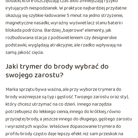
dodatki, które oszczędzają czas albo zmniejszają ryzyko
irytujących niespodzianek. W praktyce najbardziej przydatne
okazują się szybkie ładowanie 5 minut na jedno strzyżenie,
magnetyczne nasadki, wyraźny wyświetlacz stanu baterii i
blokada podróżna. Bardziej „bajerowe” elementy, jak
rozbudowana stacja z podświetleniem czy designerskie
podstawki, wyglądają atrakcyjnie, ale rzadko wpływają na
samą jakość cięcia.
Jaki trymer do brody wybrać do
swojego zarostu?
Marka sprzętu bywa ważna, ale przy wyborze trymera do
brody ważniejsze są typ i gęstość Twojego zarostu oraz styl,
który chcesz utrzymać na co dzień. Innego narzędzia
potrzebujesz do lekkiego cienia, innego do krótkiej, równo
przyciętej brody, a jeszcze innego do długiego, gęstego zarostu
i wyrazistych wąsów. Właściwe dopasowanie trymera do
profilu brody często daje lepszy efekt niż sam przeskok na