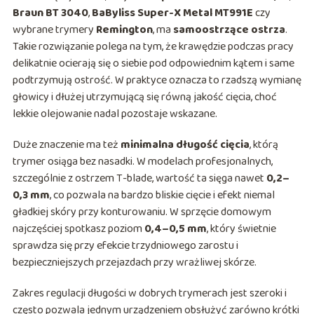
Braun BT 3040
,
BaByliss Super-X Metal MT991E
czy
wybrane trymery
Remington
, ma
samoostrzące ostrza
.
Takie rozwiązanie polega na tym, że krawędzie podczas pracy
delikatnie ocierają się o siebie pod odpowiednim kątem i same
podtrzymują ostrość. W praktyce oznacza to rzadszą wymianę
głowicy i dłużej utrzymującą się równą jakość cięcia, choć
lekkie olejowanie nadal pozostaje wskazane.
Duże znaczenie ma też
minimalna długość cięcia
, którą
trymer osiąga bez nasadki. W modelach profesjonalnych,
szczególnie z ostrzem T-blade, wartość ta sięga nawet
0,2–
0,3 mm
, co pozwala na bardzo bliskie cięcie i efekt niemal
gładkiej skóry przy konturowaniu. W sprzęcie domowym
najczęściej spotkasz poziom
0,4–0,5 mm
, który świetnie
sprawdza się przy efekcie trzydniowego zarostu i
bezpieczniejszych przejazdach przy wrażliwej skórze.
Zakres regulacji długości w dobrych trymerach jest szeroki i
często pozwala jednym urządzeniem obsłużyć zarówno krótki