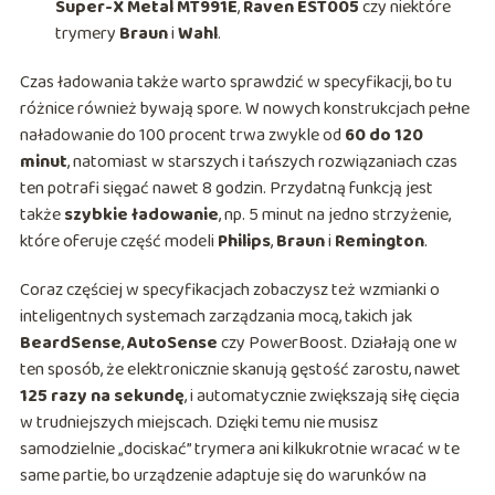
Super-X Metal MT991E
,
Raven EST005
czy niektóre
trymery
Braun
i
Wahl
.
Czas ładowania także warto sprawdzić w specyfikacji, bo tu
różnice również bywają spore. W nowych konstrukcjach pełne
naładowanie do 100 procent trwa zwykle od
60 do 120
minut
, natomiast w starszych i tańszych rozwiązaniach czas
ten potrafi sięgać nawet 8 godzin. Przydatną funkcją jest
także
szybkie ładowanie
, np. 5 minut na jedno strzyżenie,
które oferuje część modeli
Philips
,
Braun
i
Remington
.
Coraz częściej w specyfikacjach zobaczysz też wzmianki o
inteligentnych systemach zarządzania mocą, takich jak
BeardSense
,
AutoSense
czy PowerBoost. Działają one w
ten sposób, że elektronicznie skanują gęstość zarostu, nawet
125 razy na sekundę
, i automatycznie zwiększają siłę cięcia
w trudniejszych miejscach. Dzięki temu nie musisz
samodzielnie „dociskać” trymera ani kilkukrotnie wracać w te
same partie, bo urządzenie adaptuje się do warunków na