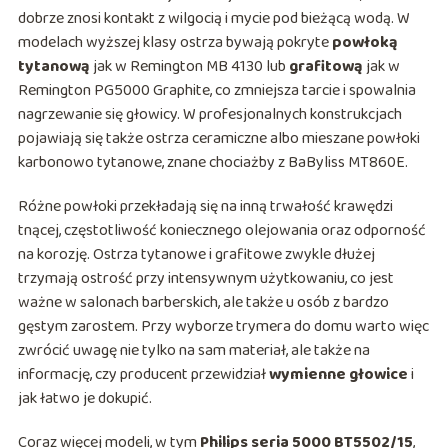
dobrze znosi kontakt z wilgocią i mycie pod bieżącą wodą. W
modelach wyższej klasy ostrza bywają pokryte
powłoką
tytanową
jak w Remington MB 4130 lub
grafitową
jak w
Remington PG5000 Graphite, co zmniejsza tarcie i spowalnia
nagrzewanie się głowicy. W profesjonalnych konstrukcjach
pojawiają się także ostrza ceramiczne albo mieszane powłoki
karbonowo tytanowe, znane chociażby z BaByliss MT860E.
Różne powłoki przekładają się na inną trwałość krawędzi
tnącej, częstotliwość koniecznego olejowania oraz odporność
na korozję. Ostrza tytanowe i grafitowe zwykle dłużej
trzymają ostrość przy intensywnym użytkowaniu, co jest
ważne w salonach barberskich, ale także u osób z bardzo
gęstym zarostem. Przy wyborze trymera do domu warto więc
zwrócić uwagę nie tylko na sam materiał, ale także na
informację, czy producent przewidział
wymienne głowice
i
jak łatwo je dokupić.
Coraz więcej modeli, w tym
Philips seria 5000 BT5502/15
,