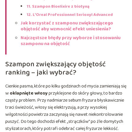
11. Szampon Bioelixire z biotyną
12. L’Oreal Professionnel Serioxyl Advanced
Jak korzystać z szamponu zwiększającego
objętość aby wzmocnić efekt uniesienia?
Najczęstsze błędy przy wyborze i stosowaniu
szamponu na objętość
Szampon zwiększający objętość
ranking – jaki wybrać?
Cienkie pasma, które po kilku godzinach od mycia zamieniają się
w
oklapnięte włosy
przyklejone do skóry głowy, to bardzo
częsty problem. Przy nadmiarze sebum fryzura błyskawicznie
traci świeżość, włosy się elektryzują, a przy wysokiej
wilgotności powietrza zaczynają się nawet niekontrolowanie
puszyć. Do tego dochodzi efekt „strączków” po źle domytych
stylizatorach, który potrafi odebrać całej fryzurze lekkość.