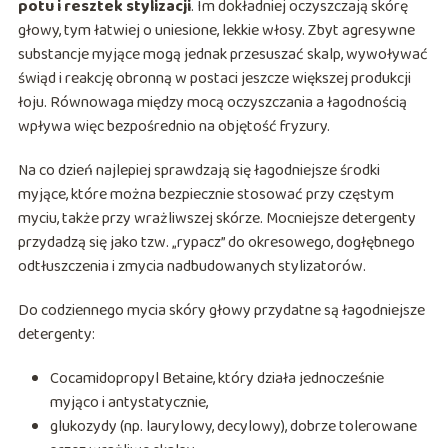
potu i resztek stylizacji
. Im dokładniej oczyszczają skórę
głowy, tym łatwiej o uniesione, lekkie włosy. Zbyt agresywne
substancje myjące mogą jednak przesuszać skalp, wywoływać
świąd i reakcję obronną w postaci jeszcze większej produkcji
łoju. Równowaga między mocą oczyszczania a łagodnością
wpływa więc bezpośrednio na objętość fryzury.
Na co dzień najlepiej sprawdzają się łagodniejsze środki
myjące, które można bezpiecznie stosować przy częstym
myciu, także przy wrażliwszej skórze. Mocniejsze detergenty
przydadzą się jako tzw. „rypacz” do okresowego, dogłębnego
odtłuszczenia i zmycia nadbudowanych stylizatorów.
Do codziennego mycia skóry głowy przydatne są łagodniejsze
detergenty:
Cocamidopropyl Betaine, który działa jednocześnie
myjąco i antystatycznie,
glukozydy (np. laurylowy, decylowy), dobrze tolerowane