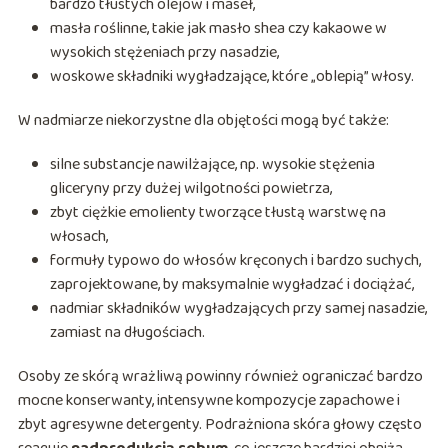
bardzo tłustych olejów i maseł,
masła roślinne, takie jak masło shea czy kakaowe w
wysokich stężeniach przy nasadzie,
woskowe składniki wygładzające, które „oblepią” włosy.
W nadmiarze niekorzystne dla objętości mogą być także:
silne substancje nawilżające, np. wysokie stężenia
gliceryny przy dużej wilgotności powietrza,
zbyt ciężkie emolienty tworzące tłustą warstwę na
włosach,
formuły typowo do włosów kręconych i bardzo suchych,
zaprojektowane, by maksymalnie wygładzać i dociążać,
nadmiar składników wygładzających przy samej nasadzie,
zamiast na długościach.
Osoby ze skórą wrażliwą powinny również ograniczać bardzo
mocne konserwanty, intensywne kompozycje zapachowe i
zbyt agresywne detergenty. Podrażniona skóra głowy często