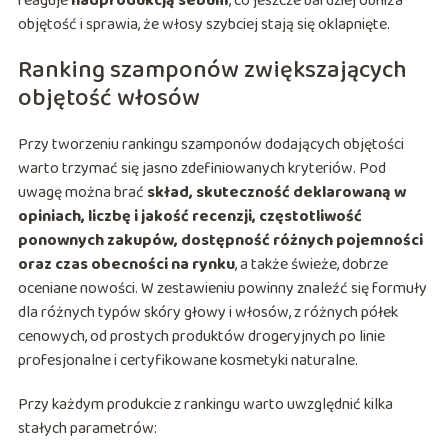
reaguje
nadprodukcją sebum
, co jeszcze bardziej obniża
objętość i sprawia, że włosy szybciej stają się oklapnięte.
Ranking szamponów zwiększających
objętość włosów
Przy tworzeniu rankingu szamponów dodających objętości
warto trzymać się jasno zdefiniowanych kryteriów. Pod
uwagę można brać
skład, skuteczność deklarowaną w
opiniach, liczbę i jakość recenzji, częstotliwość
ponownych zakupów, dostępność różnych pojemności
oraz czas obecności na rynku
, a także świeże, dobrze
oceniane nowości. W zestawieniu powinny znaleźć się formuły
dla różnych typów skóry głowy i włosów, z różnych półek
cenowych, od prostych produktów drogeryjnych po linie
profesjonalne i certyfikowane kosmetyki naturalne.
Przy każdym produkcie z rankingu warto uwzględnić kilka
stałych parametrów: