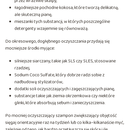
przez wrażliwe skalpy,
łagodniejsze pochodne kokosa, które tworzą delikatną,
ale skuteczną pianę,
mieszanki tych substancji, w których poszczególne
detergenty wzajemnie się równoważą.
Do okresowego, dogłębnego oczyszczania przydają się
mocniejsze środki myjące:
silniejsze siarczany, takie jak SLS czy SLES, stosowane
rzadziej,
Sodium Coco Sulfate, który dobrze radzi sobie z
nadbudową stylizatorów,
dodatki soli oczyszczających i zagęszczających pianę,
substancje takie jak ziemia okrzemkowa czy niektóre
glinki, które absorbują sebum i zanieczyszczenia.
Po mocniej oczyszczający szampon zwiększający objętość
sięgaj orientacyjnie raz na tydzień lub co kilka–kilkanaście myć,
zależnie od tego, jak bardzo przetłuszcza się skóra i ile