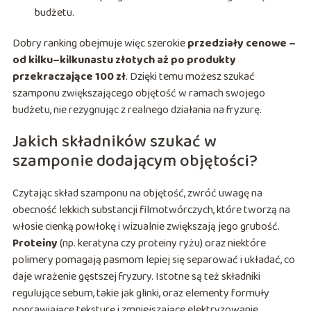
budżetu.
Dobry ranking obejmuje więc szerokie
przedziały cenowe –
od kilku–kilkunastu złotych aż po produkty
przekraczające 100 zł
. Dzięki temu możesz szukać
szamponu zwiększającego objętość w ramach swojego
budżetu, nie rezygnując z realnego działania na fryzurę.
Jakich składników szukać w
szamponie dodającym objętości?
Czytając skład szamponu na objętość, zwróć uwagę na
obecność lekkich substancji filmotwórczych, które tworzą na
włosie cienką powłokę i wizualnie zwiększają jego grubość.
Proteiny
(np. keratyna czy proteiny ryżu) oraz niektóre
polimery pomagają pasmom lepiej się separować i układać, co
daje wrażenie gęstszej fryzury. Istotne są też składniki
regulujące sebum, takie jak glinki, oraz elementy formuły
poprawiające teksturę i zmniejszające elektryzowanie.