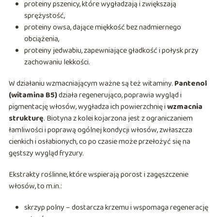
proteiny pszenicy, które wygładzają i zwiększają
sprężystość,
proteiny owsa, dające miękkość bez nadmiernego
obciążenia,
proteiny jedwabiu, zapewniające gładkość i połysk przy
zachowaniu lekkości.
W działaniu wzmacniającym ważne są też witaminy.
Pantenol
(witamina B5)
działa regenerująco, poprawia wygląd i
pigmentację włosów, wygładza ich powierzchnię i
wzmacnia
strukturę
. Biotyna z kolei kojarzona jest z ograniczaniem
łamliwości i poprawą ogólnej kondycji włosów, zwłaszcza
cienkich i osłabionych, co po czasie może przełożyć się na
gęstszy wygląd fryzury.
Ekstrakty roślinne, które wspierają porost i zagęszczenie
włosów, to m.in.:
skrzyp polny – dostarcza krzemu i wspomaga regenerację