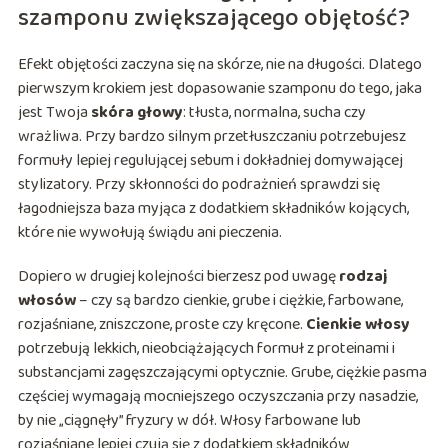
szamponu zwiększającego objętość?
Efekt objętości zaczyna się na skórze, nie na długości. Dlatego
pierwszym krokiem jest dopasowanie szamponu do tego, jaka
jest Twoja
skóra głowy
: tłusta, normalna, sucha czy
wrażliwa. Przy bardzo silnym przetłuszczaniu potrzebujesz
formuły lepiej regulującej sebum i dokładniej domywającej
stylizatory. Przy skłonności do podrażnień sprawdzi się
łagodniejsza baza myjąca z dodatkiem składników kojących,
które nie wywołują świądu ani pieczenia.
Dopiero w drugiej kolejności bierzesz pod uwagę
rodzaj
włosów
– czy są bardzo cienkie, grube i ciężkie, farbowane,
rozjaśniane, zniszczone, proste czy kręcone.
Cienkie włosy
potrzebują lekkich, nieobciążających formuł z proteinami i
substancjami zagęszczającymi optycznie. Grube, ciężkie pasma
częściej wymagają mocniejszego oczyszczania przy nasadzie,
by nie „ciągnęły” fryzury w dół. Włosy farbowane lub
rozjaśniane lepiej czują się z dodatkiem składników