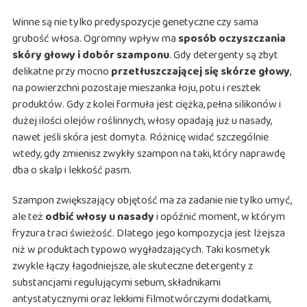
Winne są nie tylko predyspozycje genetyczne czy sama
grubość włosa. Ogromny wpływ ma
sposób oczyszczania
skóry głowy i dobór szamponu
. Gdy detergenty są zbyt
delikatne przy mocno
przetłuszczającej się skórze głowy
,
na powierzchni pozostaje mieszanka łoju, potu i resztek
produktów. Gdy z kolei formuła jest ciężka, pełna silikonów i
dużej ilości olejów roślinnych, włosy opadają już u nasady,
nawet jeśli skóra jest domyta. Różnicę widać szczególnie
wtedy, gdy zmienisz zwykły szampon na taki, który naprawdę
dba o skalp i lekkość pasm.
Szampon zwiększający objętość ma za zadanie nie tylko umyć,
ale też
odbić włosy u nasady
i opóźnić moment, w którym
fryzura traci świeżość. Dlatego jego kompozycja jest lżejsza
niż w produktach typowo wygładzających. Taki kosmetyk
zwykle łączy łagodniejsze, ale skuteczne detergenty z
substancjami regulującymi sebum, składnikami
antystatycznymi oraz lekkimi filmotwórczymi dodatkami,