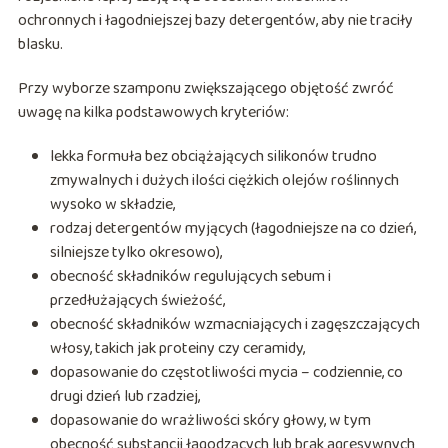
ochronnych i łagodniejszej bazy detergentów, aby nie traciły
blasku.
Przy wyborze szamponu zwiększającego objętość zwróć
uwagę na kilka podstawowych kryteriów:
lekka formuła bez obciążających silikonów trudno
zmywalnych i dużych ilości ciężkich olejów roślinnych
wysoko w składzie,
rodzaj detergentów myjących (łagodniejsze na co dzień,
silniejsze tylko okresowo),
obecność składników regulujących sebum i
przedłużających świeżość,
obecność składników wzmacniających i zagęszczających
włosy, takich jak proteiny czy ceramidy,
dopasowanie do częstotliwości mycia – codziennie, co
drugi dzień lub rzadziej,
dopasowanie do wrażliwości skóry głowy, w tym
obecność substancji łagodzących lub brak agresywnych