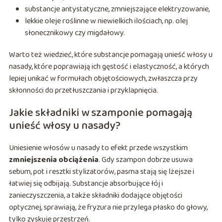
substancje antystatyczne, zmniejszające elektryzowanie,
lekkie oleje roślinne w niewielkich ilościach, np. olej
słonecznikowy czy migdałowy.
Warto też wiedzieć, które substancje pomagają unieść włosy u
nasady, które poprawiają ich gęstość i elastyczność, a których
lepiej unikać w formułach objętościowych, zwłaszcza przy
skłonności do przetłuszczania i przyklapnięcia.
Jakie składniki w szamponie pomagają
unieść włosy u nasady?
Uniesienie włosów u nasady to efekt przede wszystkim
zmniejszenia obciążenia
. Gdy szampon dobrze usuwa
sebum, pot i resztki stylizatorów, pasma stają się lżejsze i
łatwiej się odbijają. Substancje absorbujące łój i
zanieczyszczenia, a także składniki dodające objętości
optycznej, sprawiają, że fryzura nie przylega płasko do głowy,
tylko zyskuje przestrzeń.