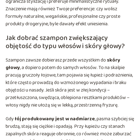
ogranicza stylizację i preferuje minimalistyczne rytuały.
Znaczenie mają również Twoje preferencje: czy wolisz
formuły naturalne, wegańskie, profesjonalne czy proste
produkty drogeryjne, byle dawały efekt uniesienia.
Jak dobrać szampon zwiększający
objętość do typu włosów i skóry głowy?
Szampon zawsze dobierasz przede wszystkim do
skóry
głowy
, a dopiero potem do samych włosów. To na skalpie
pracują gruczoły łojowe, tam pojawia się łupież i podrażnienia,
które często prowadzą do wzmożonego wypadania i braku
objętości u nasady. Jeśli skóra jest w złej kondycji –
przetłuszczona, swędząca, oblepiona resztkami produktów –
włosy nigdy nie ułożą się w lekką, przestrzenną fryzurę.
Gdy
łój produkowany jest w nadmiarze
, pasma szybciej się
brudzą, stają się ciężkie i opadają. Przy łupieżu czy stanach
zapalnych skóra reaguje obronnie, co również może zaburzać