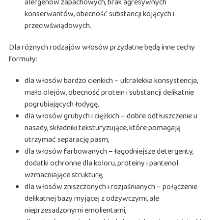
alergenów zapachowych, brak agresywnych
konserwantów, obecność substancji kojących i
przeciwświądowych.
Dla różnych rodzajów włosów przydatne będą inne cechy
formuły:
dla włosów bardzo cienkich – ultralekka konsystencja,
mało olejów, obecność protein i substancji delikatnie
pogrubiających łodygę,
dla włosów grubych i ciężkich – dobre odtłuszczenie u
nasady, składniki teksturyzujące, które pomagają
utrzymać separację pasm,
dla włosów farbowanych – łagodniejsze detergenty,
dodatki ochronne dla koloru, proteiny i pantenol
wzmacniające strukturę,
dla włosów zniszczonych i rozjaśnianych – połączenie
delikatnej bazy myjącej z odżywczymi, ale
nieprzesadzonymi emolientami,