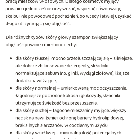
pracę mieszków włosowych. Dlatego kosmetyk myjący
powinien jednocześnie oczyszczać, wspierać równowagę
skalpu i nie powodować podrażnień, bo wtedy łatwiej uzyskać
długo utrzymującą się objętość.
Dla różnych typów skóry głowy szampon zwiększający
objętość powinien mieć inne cechy:
dla skóry tłustej i mocno przetłuszczającej się – silniejsze,
ale dobrze zbilansowane detergenty, składniki
normalizujące sebum (np. glinki, wyciągi ziołowe), lżejsze
dodatki nawilżające,
dla skóry normalnej – umiarkowaną moc oczyszczania,
łagodniejsze pochodne kokosa i glukozydy, składniki
utrzymujące świeżość bez przesuszenia,
dla skóry suchej – łagodne mieszaniny myjące, większy
nacisk na nawilżenie i ochronę bariery hydrolipidowej,
brak silnych siarczanów w codziennym użyciu,
dla skóry wrażliwej – minimalną ilość potencjalnych