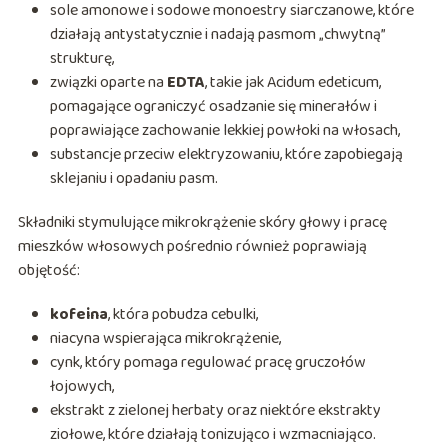
sole amonowe i sodowe monoestry siarczanowe, które
działają antystatycznie i nadają pasmom „chwytną”
strukturę,
związki oparte na
EDTA
, takie jak Acidum edeticum,
pomagające ograniczyć osadzanie się minerałów i
poprawiające zachowanie lekkiej powłoki na włosach,
substancje przeciw elektryzowaniu, które zapobiegają
sklejaniu i opadaniu pasm.
Składniki stymulujące mikrokrążenie skóry głowy i pracę
mieszków włosowych pośrednio również poprawiają
objętość:
kofeina
, która pobudza cebulki,
niacyna wspierająca mikrokrążenie,
cynk, który pomaga regulować pracę gruczołów
łojowych,
ekstrakt z zielonej herbaty oraz niektóre ekstrakty
ziołowe, które działają tonizująco i wzmacniająco.