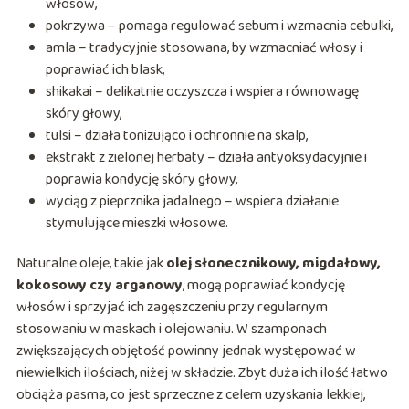
włosów,
pokrzywa – pomaga regulować sebum i wzmacnia cebulki,
amla – tradycyjnie stosowana, by wzmacniać włosy i
poprawiać ich blask,
shikakai – delikatnie oczyszcza i wspiera równowagę
skóry głowy,
tulsi – działa tonizująco i ochronnie na skalp,
ekstrakt z zielonej herbaty – działa antyoksydacyjnie i
poprawia kondycję skóry głowy,
wyciąg z pieprznika jadalnego – wspiera działanie
stymulujące mieszki włosowe.
Naturalne oleje, takie jak
olej słonecznikowy, migdałowy,
kokosowy czy arganowy
, mogą poprawiać kondycję
włosów i sprzyjać ich zagęszczeniu przy regularnym
stosowaniu w maskach i olejowaniu. W szamponach
zwiększających objętość powinny jednak występować w
niewielkich ilościach, niżej w składzie. Zbyt duża ich ilość łatwo
obciąża pasma, co jest sprzeczne z celem uzyskania lekkiej,