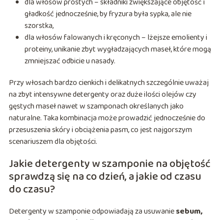
dla włosów prostych – składniki zwiększające objętość i
gładkość jednocześnie, by fryzura była sypka, ale nie
szorstka,
dla włosów falowanych i kręconych – lżejsze emolienty i
proteiny, unikanie zbyt wygładzających maseł, które mogą
zmniejszać odbicie u nasady.
Przy włosach bardzo cienkich i delikatnych szczególnie uważaj
na zbyt intensywne detergenty oraz duże ilości olejów czy
gęstych maseł nawet w szamponach określanych jako
naturalne. Taka kombinacja może prowadzić jednocześnie do
przesuszenia skóry i obciążenia pasm, co jest najgorszym
scenariuszem dla objętości.
Jakie detergenty w szamponie na objętość
sprawdzą się na co dzień, a jakie od czasu
do czasu?
Detergenty w szamponie odpowiadają za usuwanie
sebum,