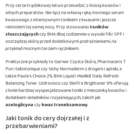
Przy cerze trądzikowej łatwo przesadzić z ilością kwasów i
silnych preparatów. Nie łącz na własną rękę mocnego serum
kwasowego z intensywnym tonikiem z kwasami i jeszcze
retinolem tej samej nocy. Przy stosowaniu
toników
złuszczających
czy BHA dbaj codziennie o wysoki filtr SPF i
oszczędzaj skórę przed dodatkowymi podrażnieniami, na
przykład mocnym tarciem ręcznikiem.
Praktyczne przykłady to Garnier Czysta Skóra, Pharmaceris T
Puri-Sebotonique czy Vichy Normaderm z drogerii i apteki, a
także Paula’s Choice 2% BHA Liquid i Medik8 Daily Refresh
Balancing Toner. Uzdrovisco czy SkinTra Brightoner 9% oferują
z kolei bardziej wyspecjalizowane toniki z mieszanką kwasów i
dodatkiem składników rozjaśniających, takich jak
azeloglicyna
czy
kwas traneksamowy
.
Jaki tonik do cery dojrzałej i z
przebarwieniami?