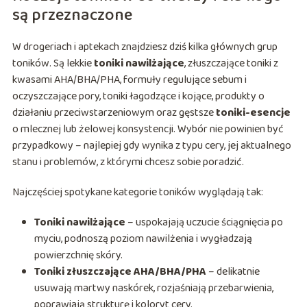
są przeznaczone
W drogeriach i aptekach znajdziesz dziś kilka głównych grup
toników. Są lekkie
toniki nawilżające
, złuszczające toniki z
kwasami AHA/BHA/PHA, formuły regulujące sebum i
oczyszczające pory, toniki łagodzące i kojące, produkty o
działaniu przeciwstarzeniowym oraz gęstsze
toniki-esencje
o mlecznej lub żelowej konsystencji. Wybór nie powinien być
przypadkowy – najlepiej gdy wynika z typu cery, jej aktualnego
stanu i problemów, z którymi chcesz sobie poradzić.
Najczęściej spotykane kategorie toników wyglądają tak:
Toniki nawilżające
– uspokajają uczucie ściągnięcia po
myciu, podnoszą poziom nawilżenia i wygładzają
powierzchnię skóry.
Toniki złuszczające AHA/BHA/PHA
– delikatnie
usuwają martwy naskórek, rozjaśniają przebarwienia,
poprawiają strukturę i koloryt cery.