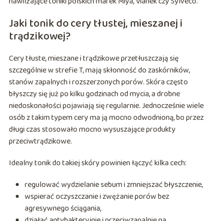
nawilżające toniki polskich marek Miya, Vianek czy Sylveco.
Jaki tonik do cery tłustej, mieszanej i
trądzikowej?
Cery tłuste, mieszane i trądzikowe przetłuszczają się
szczególnie w strefie T, mają skłonność do zaskórników,
stanów zapalnych i rozszerzonych porów. Skóra często
błyszczy się już po kilku godzinach od mycia, a drobne
niedoskonałości pojawiają się regularnie. Jednocześnie wiele
osób z takim typem cery ma ją mocno odwodnioną, bo przez
długi czas stosowało mocno wysuszające produkty
przeciwtrądzikowe.
Idealny tonik do takiej skóry powinien łączyć kilka cech:
regulować wydzielanie sebum i zmniejszać błyszczenie,
wspierać oczyszczanie i zwężanie porów bez
agresywnego ściągania,
działać antybakteryjnie i przeciwzapalnie na