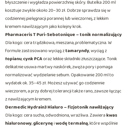
błyszczenie i wygładza powierzchnię skóry. Butelka 200 ml
kosztuje zwykle około 20–30 zł. Dobrze sprawdza się w
codziennej pielęgnacji porannej lub wieczornej, z lekkim
kremem nawilżającym jako kolejny krok.
Pharmaceris T Puri-Sebotonique – tonik normalizujący
Dla kogo: cera trądzikowa, mieszana, problematyczna. W
formule zastosowano wyciąg z
tamaryndy
, wyciąg z
łopianu
,
cynk PCA
oraz lekkie składniki złuszczające. Tonik
delikatnie usuwa martwy naskórek, zwęża pory i pomaga
normalizować wydzielanie sebum. Opakowanie 200 ml to
wydatek ok. 35–45 zł. Możesz używać go codziennie
wieczorem, a przy dobrej tolerancji także rano, zawsze łącząc
z nawilżającym kremem.
Dermedic Hydrain3 Hialuro – fizjotonik nawilżający
Dla kogo: cera sucha, odwodniona, wrażliwa. Zawiera
kwas
hialuronowy
,
glicerynę
i
wodę termalną
, które wspólnie