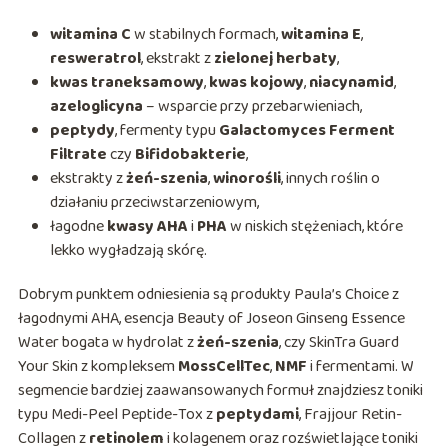
witamina C
w stabilnych formach,
witamina E
,
resweratrol
, ekstrakt z
zielonej herbaty
,
kwas traneksamowy
,
kwas kojowy
,
niacynamid
,
azeloglicyna
– wsparcie przy przebarwieniach,
peptydy
, fermenty typu
Galactomyces Ferment
Filtrate
czy
Bifidobakterie
,
ekstrakty z
żeń-szenia
,
winorośli
, innych roślin o
działaniu przeciwstarzeniowym,
łagodne
kwasy AHA
i
PHA
w niskich stężeniach, które
lekko wygładzają skórę.
Dobrym punktem odniesienia są produkty Paula’s Choice z
łagodnymi AHA, esencja Beauty of Joseon Ginseng Essence
Water bogata w hydrolat z
żeń-szenia
, czy SkinTra Guard
Your Skin z kompleksem
MossCellTec
,
NMF
i fermentami. W
segmencie bardziej zaawansowanych formuł znajdziesz toniki
typu Medi-Peel Peptide-Tox z
peptydami
, Frajjour Retin-
Collagen z
retinolem
i kolagenem oraz rozświetlające toniki