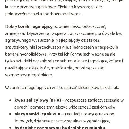
przez agresywne żele myjące, zasypki, mocne kwasy czy długie
kuracje przeciwtrądzikowe. Efekt to błyszcząca, ale
jednocześnie spięta i podrażniona twarz.
Dobry
tonik regulujący
powinien lekko odtłuszczać,
zmniejszać błyszczenie i wspierać oczyszczanie porów, ale bez
agresywnego wysuszania. Najlepiej, gdy działa też
antybakteryjnie i przeciwzapalnie, a jednocześnie respektuje
barierę hydrolipidową. Przy takich formułach ważne są nie
tylko składniki ograniczające sebum, ale też łagodzące, kojące i
nawilżające, dzięki którym skóra nie „odwdzięcza się”
wzmożonym łojotokiem.
W tonikach regulujących warto szukać składników takich jak:
kwas salicylowy (BHA)
– rozpuszcza zanieczyszczenia w
porach i pomaga zmniejszyć widoczność zaskórników,
niacynamid
i
cynk PCA
– regulacja pracy gruczołów
łojowych, działanie przeciwzapalne i wygładzające,
hydrolat z rozmarynu
,
hydrolat z rumianku
,