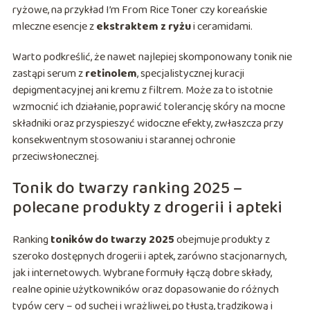
ryżowe, na przykład I’m From Rice Toner czy koreańskie
mleczne esencje z
ekstraktem z ryżu
i ceramidami.
Warto podkreślić, że nawet najlepiej skomponowany tonik nie
zastąpi serum z
retinolem
, specjalistycznej kuracji
depigmentacyjnej ani kremu z filtrem. Może za to istotnie
wzmocnić ich działanie, poprawić tolerancję skóry na mocne
składniki oraz przyspieszyć widoczne efekty, zwłaszcza przy
konsekwentnym stosowaniu i starannej ochronie
przeciwsłonecznej.
Tonik do twarzy ranking 2025 –
polecane produkty z drogerii i apteki
Ranking
toników do twarzy 2025
obejmuje produkty z
szeroko dostępnych drogerii i aptek, zarówno stacjonarnych,
jak i internetowych. Wybrane formuły łączą dobre składy,
realne opinie użytkowników oraz dopasowanie do różnych
typów cery – od suchej i wrażliwej, po tłustą, trądzikową i