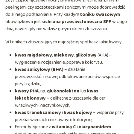
Zbyt częste łączenie mocnych kwasów z retinolem, innymi
peelingami czy szczoteczkami sonicznymi może doprowadzić
do silnego podrażnienia. Przy każdym
toniku kwasowym
obowiązkowa jest
ochrona przeciwsłoneczna SPF
w ciągu
dnia, nawet gdy nie widzisz gołym okiem złuszczania.
W tonikach złuszczających najczęściej spotkasz takie kwasy:
kwas migdałowy
,
mlekowy
,
glikolowy
(AHA) –
wygładzenie, rozjaśnienie, poprawa kolorytu,
kwas salicylowy (BHA)
– działanie
przeciwzaskórnikowe, odblokowanie porów, wsparcie
przy trądziku,
kwasy PHA
, np.
glukonolakton
lub
kwas
laktobionowy
– delikatne złuszczanie dla cer
wrażliwych i naczynkowych,
kwas traneksamowy
i
kwas kojowy
– wsparcie przy
przebarwieniach i nierównym kolorycie,
formuły łączone z
witaminą C
i
niacynamidem
–