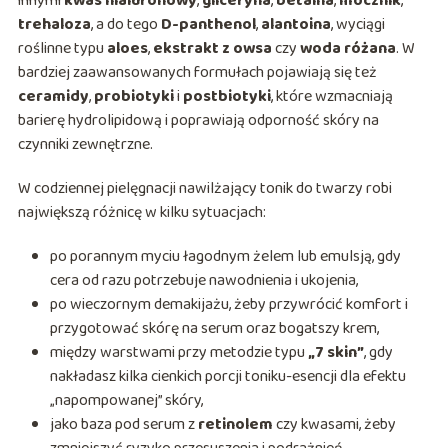
innymi
kwas hialuronowy
,
gliceryna
,
betaina
,
mocznik
,
trehaloza
, a do tego
D-panthenol
,
alantoina
, wyciągi
roślinne typu
aloes
,
ekstrakt z owsa
czy
woda różana
. W
bardziej zaawansowanych formułach pojawiają się też
ceramidy
,
probiotyki
i
postbiotyki
, które wzmacniają
barierę hydrolipidową i poprawiają odporność skóry na
czynniki zewnętrzne.
W codziennej pielęgnacji nawilżający tonik do twarzy robi
największą różnicę w kilku sytuacjach:
po porannym myciu łagodnym żelem lub emulsją, gdy
cera od razu potrzebuje nawodnienia i ukojenia,
po wieczornym demakijażu, żeby przywrócić komfort i
przygotować skórę na serum oraz bogatszy krem,
między warstwami przy metodzie typu
„7 skin”
, gdy
nakładasz kilka cienkich porcji toniku-esencji dla efektu
„napompowanej” skóry,
jako baza pod serum z
retinolem
czy kwasami, żeby