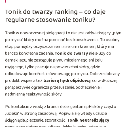
Tonik do twarzy ranking – co daje
regularne stosowanie toniku?
Tonik w nowoczesnej pielęgnacji to nie jest odświeżający „płyn
po myciu”, który można pominąć bez konsekwencji. To osobny
etap pomiędzy oczyszczaniem a serum i kremem, który ma
bardzo konkretne zadania.
Tonik do twarzy
nie służy do
demakijażu, nie zastępuje płynu micelarnego ani żelu
myjącego, tylko pracuje na powierzchni skóry, gdzie
odbudowuje komfort i równowagę po myciu. Dobrze dobrany
produkt wspiera też
barierę hydrolipidową
, co w dłuższej
perspektywie ogranicza przesuszenie, podrażnienia i
nadmierną reaktywność skóry.
Po kontakcie z wodą z kranu i detergentami pH skóry często
„ucieka” w stronę zasadową. Pojawia się wtedy uczucie
ściągnięcia, pieczenie, szorstkość.
Tonik neutralizujący