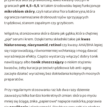
przywraca skórze prawidłowy, lekko kwaśny odczyn w
granicach
pH 4,5–5,5
. W takim środowisku lepiej funkcjonuje
mikrobiom skóry
, czyli naturalna flora bakteryjna, która
ogranicza namnażanie drobnoustrojów sprzyjających
trądzikowi, stanom zapalnym czy grzybicom.
Wilgotna, stonizowana skóra działa jak gąbka, która chętniej
„pije” serum i krem. Dzięki temu składniki takie jak
kwas
hialuronowy
,
niacynamid
,
retinol
czy kwasy AHA/BHA lepiej
się rozprowadzają, równomierniej wchłaniają i mogą dawać
wyraźniejsze efekty. Często wystarczy włączyć dobry tonik
nawilżający albo
tonik złuszczający
o niskim stężeniu
kwasów, żeby kuracja przeciwtrądzikowa lub anti-aging
zaczęła działać wyraźniej, bez dokładania kolejnych mocnych
preparatów.
Przy regularnym stosowaniu raz lub dwa razy dziennie
zauważysz kilka bardzo konkretnych zmian: skóra po myciu
mniej się ściąga, znika „papierowe” napięcie naskórka, poprawia