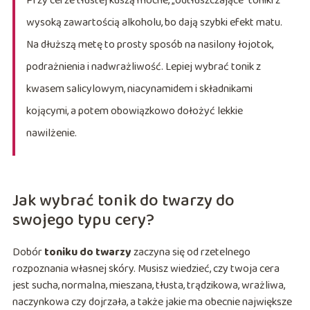
Przy cerze tłustej kuszą mocne, „odtłuszczające” toniki z
wysoką zawartością alkoholu, bo dają szybki efekt matu.
Na dłuższą metę to prosty sposób na nasilony łojotok,
podrażnienia i nadwrażliwość. Lepiej wybrać tonik z
kwasem salicylowym, niacynamidem i składnikami
kojącymi, a potem obowiązkowo dołożyć lekkie
nawilżenie.
Jak wybrać tonik do twarzy do
swojego typu cery?
Dobór
toniku do twarzy
zaczyna się od rzetelnego
rozpoznania własnej skóry. Musisz wiedzieć, czy twoja cera
jest sucha, normalna, mieszana, tłusta, trądzikowa, wrażliwa,
naczynkowa czy dojrzała, a także jakie ma obecnie największe