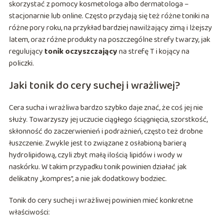
skorzystać z pomocy kosmetologa albo dermatologa –
stacjonarnie lub online. Często przydają się też różne toniki na
różne pory roku, na przykład bardziej nawilżający zimą i lżejszy
latem, oraz różne produkty na poszczególne strefy twarzy, jak
regulujący
tonik oczyszczający
na strefę T i kojący na
policzki.
Jaki tonik do cery suchej i wrażliwej?
Cera sucha i wrażliwa bardzo szybko daje znać, że coś jej nie
służy. Towarzyszy jej uczucie ciągłego ściągnięcia, szorstkość,
skłonność do zaczerwienień i podrażnień, często też drobne
łuszczenie. Zwykle jest to związane z osłabioną barierą
hydrolipidową, czyli zbyt małą ilością lipidów i wody w
naskórku. W takim przypadku tonik powinien działać jak
delikatny „kompres”, a nie jak dodatkowy bodziec.
Tonik do cery suchej i wrażliwej powinien mieć konkretne
właściwości: