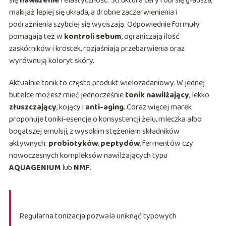
się
nawilżenie
i elastyczność. Struktura cery robi się gładsza,
makijaż lepiej się układa, a drobne zaczerwienienia i
podrażnienia szybciej się wyciszają. Odpowiednie formuły
pomagają też w
kontroli sebum
, ograniczają ilość
zaskórników i krostek, rozjaśniają przebarwienia oraz
wyrównują koloryt skóry.
Aktualnie tonik to często produkt wielozadaniowy. W jednej
butelce możesz mieć jednocześnie
tonik nawilżający
, lekko
złuszczający
, kojący i
anti-aging
. Coraz więcej marek
proponuje toniki-esencje o konsystencji żelu, mleczka albo
bogatszej emulsji, z wysokim stężeniem składników
aktywnych:
probiotyków
,
peptydów
, fermentów czy
nowoczesnych kompleksów nawilżających typu
AQUAGENIUM
lub
NMF
.
Regularna tonizacja pozwala uniknąć typowych