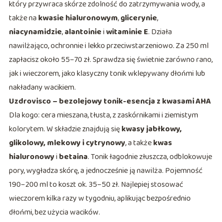
który przywraca skórze zdolność do zatrzymywania wody, a
także na
kwasie hialuronowym
,
glicerynie
,
niacynamidzie
,
alantoinie
i
witaminie E
. Działa
nawilżająco, ochronnie i lekko przeciwstarzeniowo. Za 250 ml
zapłacisz około 55–70 zł. Sprawdza się świetnie zarówno rano,
jak i wieczorem, jako klasyczny tonik wklepywany dłońmi lub
nakładany wacikiem.
Uzdrovisco – bezolejowy tonik-esencja z kwasami AHA
Dla kogo: cera mieszana, tłusta, z zaskórnikami i ziemistym
kolorytem. W składzie znajdują się
kwasy jabłkowy,
glikolowy, mlekowy i cytrynowy
, a także
kwas
hialuronowy
i
betaina
. Tonik łagodnie złuszcza, odblokowuje
pory, wygładza skórę, a jednocześnie ją nawilża. Pojemność
190–200 ml to koszt ok. 35–50 zł. Najlepiej stosować
wieczorem kilka razy w tygodniu, aplikując bezpośrednio
dłońmi, bez użycia wacików.