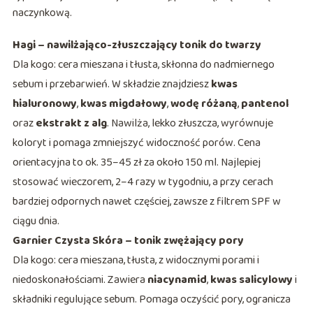
naczynkową.
Hagi – nawilżająco-złuszczający tonik do twarzy
Dla kogo: cera mieszana i tłusta, skłonna do nadmiernego
sebum i przebarwień. W składzie znajdziesz
kwas
hialuronowy
,
kwas migdałowy
,
wodę różaną
,
pantenol
oraz
ekstrakt z alg
. Nawilża, lekko złuszcza, wyrównuje
koloryt i pomaga zmniejszyć widoczność porów. Cena
orientacyjna to ok. 35–45 zł za około 150 ml. Najlepiej
stosować wieczorem, 2–4 razy w tygodniu, a przy cerach
bardziej odpornych nawet częściej, zawsze z filtrem SPF w
ciągu dnia.
Garnier Czysta Skóra – tonik zwężający pory
Dla kogo: cera mieszana, tłusta, z widocznymi porami i
niedoskonałościami. Zawiera
niacynamid
,
kwas salicylowy
i
składniki regulujące sebum. Pomaga oczyścić pory, ogranicza