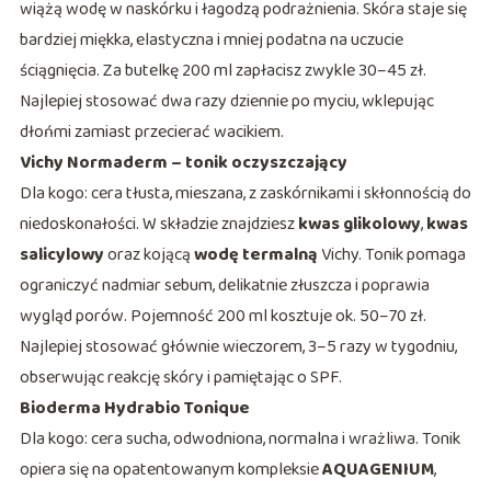
wiążą wodę w naskórku i łagodzą podrażnienia. Skóra staje się
bardziej miękka, elastyczna i mniej podatna na uczucie
ściągnięcia. Za butelkę 200 ml zapłacisz zwykle 30–45 zł.
Najlepiej stosować dwa razy dziennie po myciu, wklepując
dłońmi zamiast przecierać wacikiem.
Vichy Normaderm – tonik oczyszczający
Dla kogo: cera tłusta, mieszana, z zaskórnikami i skłonnością do
niedoskonałości. W składzie znajdziesz
kwas glikolowy
,
kwas
salicylowy
oraz kojącą
wodę termalną
Vichy. Tonik pomaga
ograniczyć nadmiar sebum, delikatnie złuszcza i poprawia
wygląd porów. Pojemność 200 ml kosztuje ok. 50–70 zł.
Najlepiej stosować głównie wieczorem, 3–5 razy w tygodniu,
obserwując reakcję skóry i pamiętając o SPF.
Bioderma Hydrabio Tonique
Dla kogo: cera sucha, odwodniona, normalna i wrażliwa. Tonik
opiera się na opatentowanym kompleksie
AQUAGENIUM
,