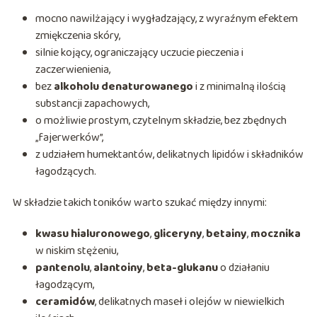
mocno nawilżający i wygładzający, z wyraźnym efektem
zmiękczenia skóry,
silnie kojący, ograniczający uczucie pieczenia i
zaczerwienienia,
bez
alkoholu denaturowanego
i z minimalną ilością
substancji zapachowych,
o możliwie prostym, czytelnym składzie, bez zbędnych
„fajerwerków”,
z udziałem humektantów, delikatnych lipidów i składników
łagodzących.
W składzie takich toników warto szukać między innymi:
kwasu hialuronowego
,
gliceryny
,
betainy
,
mocznika
w niskim stężeniu,
pantenolu
,
alantoiny
,
beta-glukanu
o działaniu
łagodzącym,
ceramidów
, delikatnych maseł i olejów w niewielkich