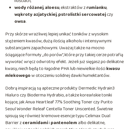
ilościach,
wody różanej
,
aloesu
, ekstraktów z
rumianku
,
wąkroty azjatyckiej
,
pstrolistki sercowatej
czy
owsa
.
Przy skórze wrażliwej lepiej unikać toników z wysokim
stężeniem kwasów, dużą ilością alkoholu i intensywnymi
substancjami zapachowymi. Uważaj także na mocno
ściągające formuły „do porów”, które przy takiej cerze potrafią
wywołać wręcz odwrotny efekt. Jeżeli już sięgasz po delikatne
kwasy, niech będą to łagodne PHA lub niewielkie ilości
kwasu
mlekowego
w otoczeniu solidnej dawki humektantów.
Dobrą inspiracją są apteczne produkty Dermedic Hydrain3
Hialuro czy Bioderma Hydrabio, a także koreańskie toniki
kojące, jak Anua Heartleaf 77% Soothing Toner czy Purito
Seoul Wonder Releaf Centella Toner Unscented. Świetnie
spisują się również kremowe esencje typu Celimax Dual
Barrier z
ceramidami
i
pantenolem
albo delikatne,