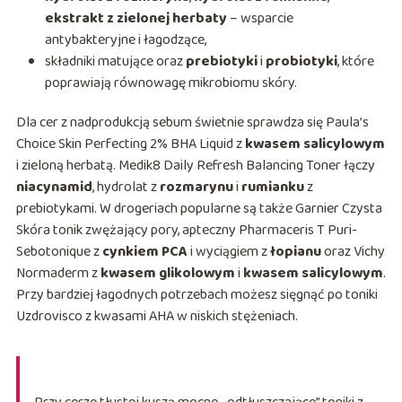
ekstrakt z zielonej herbaty
– wsparcie
antybakteryjne i łagodzące,
składniki matujące oraz
prebiotyki
i
probiotyki
, które
poprawiają równowagę mikrobiomu skóry.
Dla cer z nadprodukcją sebum świetnie sprawdza się Paula’s
Choice Skin Perfecting 2% BHA Liquid z
kwasem salicylowym
i zieloną herbatą. Medik8 Daily Refresh Balancing Toner łączy
niacynamid
, hydrolat z
rozmarynu
i
rumianku
z
prebiotykami. W drogeriach popularne są także Garnier Czysta
Skóra tonik zwężający pory, apteczny Pharmaceris T Puri-
Sebotonique z
cynkiem PCA
i wyciągiem z
łopianu
oraz Vichy
Normaderm z
kwasem glikolowym
i
kwasem salicylowym
.
Przy bardziej łagodnych potrzebach możesz sięgnąć po toniki
Uzdrovisco z kwasami AHA w niskich stężeniach.