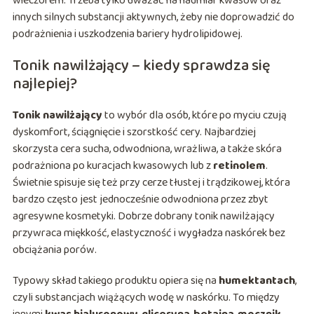
wieczorem. Trzeba tylko uważać na nadmiar kwasów oraz
innych silnych substancji aktywnych, żeby nie doprowadzić do
podrażnienia i uszkodzenia bariery hydrolipidowej.
Tonik nawilżający – kiedy sprawdza się
najlepiej?
Tonik nawilżający
to wybór dla osób, które po myciu czują
dyskomfort, ściągnięcie i szorstkość cery. Najbardziej
skorzysta cera sucha, odwodniona, wrażliwa, a także skóra
podrażniona po kuracjach kwasowych lub z
retinolem
.
Świetnie spisuje się też przy cerze tłustej i trądzikowej, która
bardzo często jest jednocześnie odwodniona przez zbyt
agresywne kosmetyki. Dobrze dobrany tonik nawilżający
przywraca miękkość, elastyczność i wygładza naskórek bez
obciążania porów.
Typowy skład takiego produktu opiera się na
humektantach
,
czyli substancjach wiążących wodę w naskórku. To między