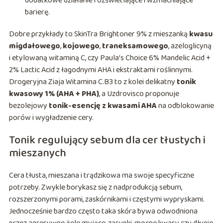
dodatkowe działanie rozświetlające i wzmacniające
barierę.
Dobre przykłady to SkinTra Brightoner 9% z mieszanką
kwasu
migdałowego
,
kojowego
,
traneksamowego
, azeloglicyną
i etylowaną witaminą C, czy Paula’s Choice 6% Mandelic Acid +
2% Lactic Acid z łagodnymi AHA i ekstraktami roślinnymi.
Drogeryjna Ziaja Witamina C.B3 to z kolei delikatny
tonik
kwasowy 1% (AHA + PHA)
, a Uzdrovisco proponuje
bezolejowy
tonik-esencję z kwasami AHA
na odblokowanie
porów i wygładzenie cery.
Tonik regulujący sebum dla cer tłustych i
mieszanych
Cera tłusta, mieszana i trądzikowa ma swoje specyficzne
potrzeby. Zwykle borykasz się z nadprodukcją sebum,
rozszerzonymi porami, zaskórnikami i częstymi wypryskami.
Jednocześnie bardzo często taka skóra bywa odwodniona