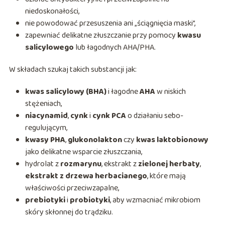
niedoskonałości,
nie powodować przesuszenia ani „ściągnięcia maski”,
zapewniać delikatne złuszczanie przy pomocy
kwasu
salicylowego
lub łagodnych AHA/PHA.
W składach szukaj takich substancji jak:
kwas salicylowy (BHA)
i łagodne
AHA
w niskich
stężeniach,
niacynamid
,
cynk
i
cynk PCA
o działaniu sebo-
regulującym,
kwasy PHA
,
glukonolakton
czy
kwas laktobionowy
jako delikatne wsparcie złuszczania,
hydrolat z
rozmarynu
, ekstrakt z
zielonej herbaty
,
ekstrakt z drzewa herbacianego
, które mają
właściwości przeciwzapalne,
prebiotyki
i
probiotyki
, aby wzmacniać mikrobiom
skóry skłonnej do trądziku.