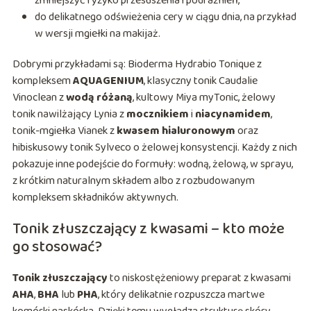
zmniejszyć ryzyko przesuszenia i podrażnień,
do delikatnego odświeżenia cery w ciągu dnia, na przykład
w wersji mgiełki na makijaż.
Dobrymi przykładami są: Bioderma Hydrabio Tonique z
kompleksem
AQUAGENIUM
, klasyczny tonik Caudalie
Vinoclean z
wodą różaną
, kultowy Miya myTonic, żelowy
tonik nawilżający Lynia z
mocznikiem
i
niacynamidem
,
tonik-mgiełka Vianek z
kwasem hialuronowym
oraz
hibiskusowy tonik Sylveco o żelowej konsystencji. Każdy z nich
pokazuje inne podejście do formuły: wodną, żelową, w sprayu,
z krótkim naturalnym składem albo z rozbudowanym
kompleksem składników aktywnych.
Tonik złuszczający z kwasami – kto może
go stosować?
Tonik złuszczający
to niskostężeniowy preparat z kwasami
AHA
,
BHA
lub
PHA
, który delikatnie rozpuszcza martwe