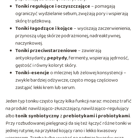
Toniki regulujące i oczyszczające
– pomagają
ograniczyć wydzielanie sebum, zwężają pory i wspierają
skórę trądzikową.
Toniki łagodzące i kojące
– wyciszają zaczerwienienia,
przynoszą ulgę skórze podrażnionej, nadreaktywnej,
naczynkowej.
Toniki przeciwstarzeniowe
– zawierają
antyoksydanty,
peptydy
, fermenty, wspierają jędrność,
gęstość i równy koloryt skóry.
Toniki-esencje
o mlecznej lub żelowej konsystencji –
zwykle bardziej odżywcze, często mogą częściowo
zastąpić lekki krem lub serum.
Jeden typ toniku często łączy kilka funkcji naraz: możesz trafić
na produkt nawilżająco-złuszczający, nawilżająco-regulujący
albo
tonik synbiotyczny
z
prebiotykami i probiotykami
.
Przy rozbudowanej pielęgnacji da się też łączyć różne toniki w
jednej rutynie, na przykład kojący rano i lekko kwasowy