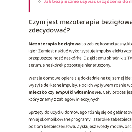
Jak bezpiecznie używać urządzenia do 
Czym jest mezoterapia bezigłowa 
zdecydować?
Mezoterapia bezigłowa
to zabieg kosmetyczny, k
igieł. Zamiast nakłuć wykorzystuje impulsy elektryczne
przepuszczalność naskórka. Dzięki temu składniki z 
serum, a naskórek pozostaje nienaruszony.
Wersja domowa opiera się dokładnie na tej samej idei
wysyła delikatne impulsy. Pod ich wpływem rośnie wc
mleczko
czy
ampułki witaminowe
. Cały proces je
który znamy z zabiegów iniekcyjnych.
Sprzęty do użytku domowego różnią się od gabineto
mniej skomplikowane programy i szerokie zabezpiecze
poziom bezpieczeństwa. Zyskujesz wtedy możliwość 