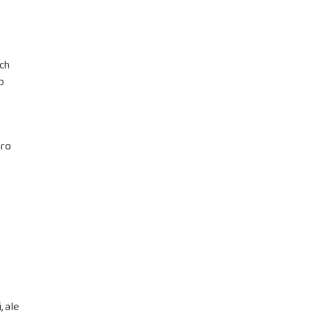
ach
o
gro
 ale