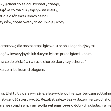
wyjściami do salonu kosmetycznego,
iegów
, co ma duży wpływ na efekty,
t dla osób wrażliwych na ból,
tyków
, dopasowanych do Twojej skóry.
rnatywą dla mezoterapii igłowej u osób z łagodniejszymi
egów inwazyjnych lub dużym lękiem przed igłami. Zanim
ia co do efektów i w razie chorób skóry czy schorzeń
lekarzem lub kosmetologiem.
. Efekty bywają wyraźne, ale zwykle wolniejsze i bardziej subtelne
tyczność i cierpliwość. Rezultat zależy też w dużej mierze od jako
eraj
serum
, kremy i
ampułki witaminowe
o dobrych składach, a ni