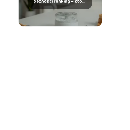
paznokci ranking – który
wybrać?