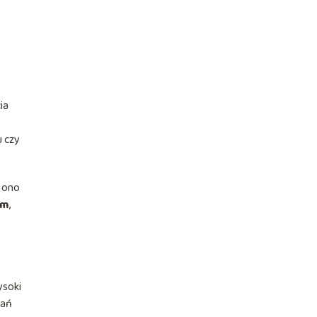
ia
u czy
a ono
em
,
ysoki
łań