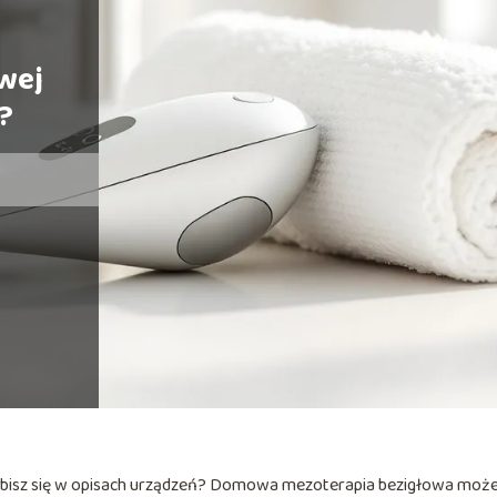
wej
?
e gubisz się w opisach urządzeń? Domowa mezoterapia bezigłowa moż