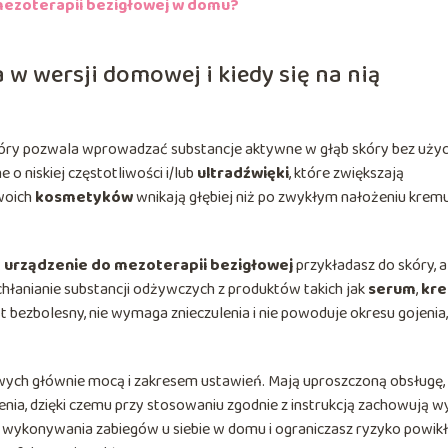
mezoterapii bezigłowej w domu?
w wersji domowej i kiedy się na nią
tóry pozwala wprowadzać substancje aktywne w głąb skóry bez użyc
 o niskiej częstotliwości i/lub
ultradźwięki
, które zwiększają
Twoich
kosmetyków
wnikają głębiej niż po zwykłym nałożeniu krem
:
urządzenie do mezoterapii bezigłowej
przykładasz do skóry, 
hłanianie substancji odżywczych z produktów takich jak
serum
,
kr
st bezbolesny, nie wymaga znieczulenia i nie powoduje okresu gojenia,
wych głównie mocą i zakresem ustawień. Mają uproszczoną obsługę,
nia, dzięki czemu przy stosowaniu zgodnie z instrukcją zachowują w
wykonywania zabiegów u siebie w domu i ograniczasz ryzyko powik