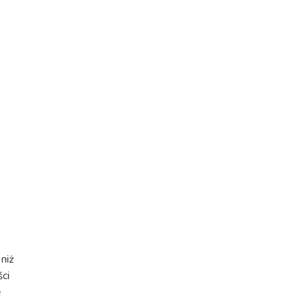
 niż
ści
e