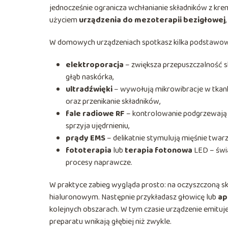
jednocześnie ogranicza wchłanianie składników z krem
użyciem
urządzenia do mezoterapii bezigłowej
W domowych urządzeniach spotkasz kilka podstawowyc
elektroporacja
– zwiększa przepuszczalność s
głąb naskórka,
ultradźwięki
– wywołują mikrowibracje w tkanka
oraz przenikanie składników,
fale radiowe RF
– kontrolowanie podgrzewają s
sprzyja ujędrnieniu,
prądy EMS
– delikatnie stymulują mięśnie twarzy
fototerapia
lub
terapia fotonowa
LED – świa
procesy naprawcze.
W praktyce zabieg wygląda prosto: na oczyszczoną s
hialuronowym. Następnie przykładasz głowicę lub
ap
kolejnych obszarach. W tym czasie urządzenie emituje
preparatu wnikają głębiej niż zwykle.