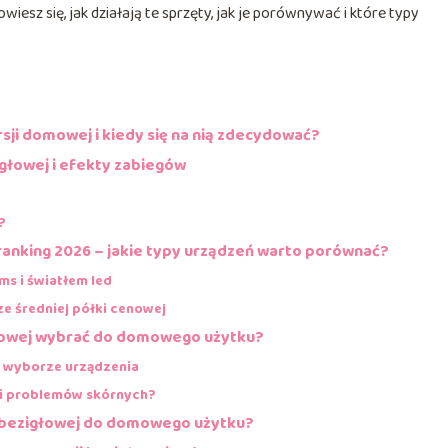
iesz się, jak działają te sprzęty, jak je porównywać i które typy
ji domowej i kiedy się na nią zdecydować?
głowej i efekty zabiegów
?
ranking 2026 – jakie typy urządzeń warto porównać?
ms i światłem led
ze średniej półki cenowej
głowej wybrać do domowego użytku?
y wyborze urządzenia
 i problemów skórnych?
i bezigłowej do domowego użytku?