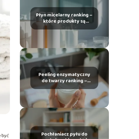
Płyn micelarny ranking –
które produkty są
najlepsze?
Peeling enzymatyczny
do twarzy ranking –
który wybrać?
Pochłaniacz pyłu do
e być