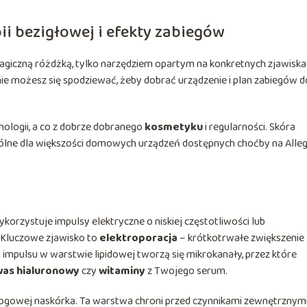
i bezigłowej i efekty zabiegów
agiczną różdżką, tylko narzędziem opartym na konkretnych zjawisk
lnie możesz się spodziewać, żeby dobrać urządzenie i plan zabiegów d
nologii, a co z dobrze dobranego
kosmetyku
i regularności. Skóra
pólne dla większości domowych urządzeń dostępnych choćby na Alle
korzystuje impulsy elektryczne o niskiej częstotliwości lub
. Kluczowe zjawisko to
elektroporacja
– krótkotrwałe zwiększenie
pulsu w warstwie lipidowej tworzą się mikrokanały, przez które
as hialuronowy
czy
witaminy
z Twojego serum.
rogowej naskórka. Ta warstwa chroni przed czynnikami zewnętrznymi,