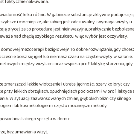
jest faktycznie nakłuwana.
iadomość kilku różnic. W gabinecie substancje aktywne podaje się i
szybsze i mocniejsze, ale zabieg jest odczuwalny i wymaga wizyty u
kają płycej, za to procedura jest nieinwazyjna, praktycznie bezbolesna
eważa nad chęcią szybkiego rezultatu, więc wybór jest oczywisty.
 domowej mezoterapii bezigłowej? To dobre rozwiązanie, gdy chces
eśnie boisz się igieł lub nie masz czasu na częste wizyty w salonie.
etowych między wizytami oraz wspiera profilaktykę starzenia, gdy
arszczki, lekkie wiotczenie i utrata jędrności, szary koloryt czy
że przy lekkich obrzękach, opuchnięciach pod oczami i w profilaktyce 
zenia. W sytuacji zaawansowanych zmian, głębokich blizn czy silnego
ologiem lub kosmetologiem i często mocniejsze metody.
 posiadania takiego sprzętu w domu:
e, bez umawiania wizyt,