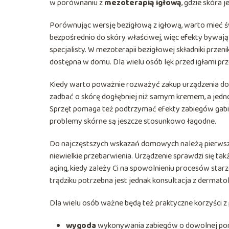
w porównaniu z
mezoterapią igłową
, gdzie skóra 
Porównując wersję bezigłową z igłową, warto mieć św
bezpośrednio do skóry właściwej, więc efekty bywają 
specjalisty. W mezoterapii bezigłowej składniki przeni
dostępna w domu. Dla wielu osób lęk przed igłami prz
Kiedy warto poważnie rozważyć zakup urządzenia do
zadbać o skórę dogłębniej niż samym kremem, a jednocz
Sprzęt pomaga też podtrzymać efekty zabiegów gabin
problemy skórne są jeszcze stosunkowo łagodne.
Do najczęstszych wskazań domowych należą pierwsze zm
niewielkie przebarwienia. Urządzenie sprawdzi się tak
aging, kiedy zależy Ci na spowolnieniu procesów star
trądziku potrzebna jest jednak konsultacja z dermat
Dla wielu osób ważne będą też praktyczne korzyści z
wygoda
wykonywania zabiegów o dowolnej porz