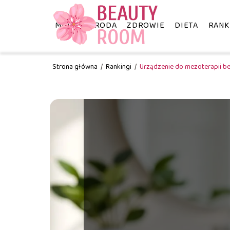
MODA
URODA
ZDROWIE
DIETA
RANK
Strona główna
/
Rankingi
/
Urządzenie do mezoterapii be