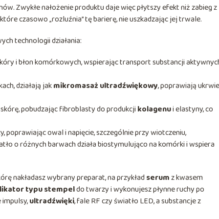
ów. Zwykłe nałożenie produktu daje więc płytszy efekt niż zabieg z
, które czasowo „rozluźnia” tę barierę, nie uszkadzając jej trwale.
h technologii działania:
kóry i błon komórkowych, wspierając transport substancji aktywnyc
ch, działają jak
mikromasaż ultradźwiękowy
, poprawiają ukrwi
kórę, pobudzając fibroblasty do produkcji
kolagenu
i elastyny, co
, poprawiając owal i napięcie, szczególnie przy wiotczeniu,
tło o różnych barwach działa biostymulująco na komórki i wspiera
kórę nakładasz wybrany preparat, na przykład
serum
z kwasem
likator typu stempel
do twarzy i wykonujesz płynne ruchy po
 impulsy,
ultradźwięki
, fale RF czy światło LED, a substancje z