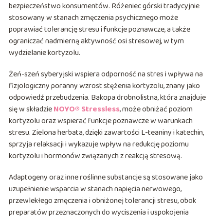
bezpieczeństwo konsumentów. Różeniec górski tradycyjnie
stosowany w stanach zmęczenia psychicznego może
poprawiać tolerancję stresu i funkcje poznawcze, a także
ograniczać nadmierną aktywność osi stresowej, w tym
wydzielanie kortyzolu.
Żeń-szeń syberyjski wspiera odporność na stres i wpływa na
fizjologiczny poranny wzrost stężenia kortyzolu, znany jako
odpowiedź przebudzenia. Bakopa drobnolistna, która znajduje
się w składzie
NOYO® Stressless
, może obniżać poziom
kortyzolu oraz wspierać funkcje poznawcze w warunkach
stresu. Zielona herbata, dzięki zawartości L-teaniny i katechin,
sprzyja relaksacji i wykazuje wpływ na redukcję poziomu
kortyzolu i hormonów związanych z reakcją stresową.
Adaptogeny oraz inne roślinne substancje są stosowane jako
uzupełnienie wsparcia w stanach napięcia nerwowego,
przewlekłego zmęczenia i obniżonej tolerancji stresu, obok
preparatów przeznaczonych do wyciszenia i uspokojenia