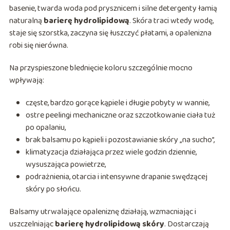
basenie, twarda woda pod prysznicem i silne detergenty łamią
naturalną
barierę hydrolipidową
. Skóra traci wtedy wodę,
staje się szorstka, zaczyna się łuszczyć płatami, a opalenizna
robi się nierówna.
Na przyspieszone blednięcie koloru szczególnie mocno
wpływają:
częste, bardzo gorące kąpiele i długie pobyty w wannie,
ostre peelingi mechaniczne oraz szczotkowanie ciała tuż
po opalaniu,
brak balsamu po kąpieli i pozostawianie skóry „na sucho”,
klimatyzacja działająca przez wiele godzin dziennie,
wysuszająca powietrze,
podrażnienia, otarcia i intensywne drapanie swędzącej
skóry po słońcu.
Balsamy utrwalające opaleniznę działają, wzmacniając i
uszczelniając
barierę hydrolipidową skóry
. Dostarczają