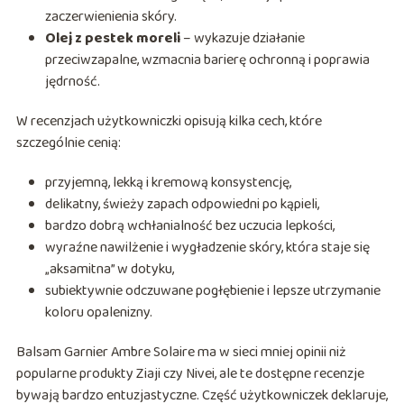
zaczerwienienia skóry.
Olej z pestek moreli
– wykazuje działanie
przeciwzapalne, wzmacnia barierę ochronną i poprawia
jędrność.
W recenzjach użytkowniczki opisują kilka cech, które
szczególnie cenią:
przyjemną, lekką i kremową konsystencję,
delikatny, świeży zapach odpowiedni po kąpieli,
bardzo dobrą wchłanialność bez uczucia lepkości,
wyraźne nawilżenie i wygładzenie skóry, która staje się
„aksamitna” w dotyku,
subiektywnie odczuwane pogłębienie i lepsze utrzymanie
koloru opalenizny.
Balsam Garnier Ambre Solaire ma w sieci mniej opinii niż
popularne produkty Ziaji czy Nivei, ale te dostępne recenzje
bywają bardzo entuzjastyczne. Część użytkowniczek deklaruje,