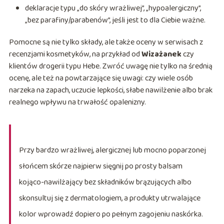
deklaracje typu „do skóry wrażliwej”, „hypoalergiczny”,
„bez parafiny/parabenów”, jeśli jest to dla Ciebie ważne.
Pomocne są nie tylko składy, ale także oceny w serwisach z
recenzjami kosmetyków, na przykład od
Wizażanek
czy
klientów drogerii typu Hebe. Zwróć uwagę nie tylko na średnią
ocenę, ale też na powtarzające się uwagi: czy wiele osób
narzeka na zapach, uczucie lepkości, słabe nawilżenie albo brak
realnego wpływu na trwałość opalenizny.
Przy bardzo wrażliwej, alergicznej lub mocno poparzonej
słońcem skórze najpierw sięgnij po prosty balsam
kojąco-nawilżający bez składników brązujących albo
skonsultuj się z dermatologiem, a produkty utrwalające
kolor wprowadź dopiero po pełnym zagojeniu naskórka.