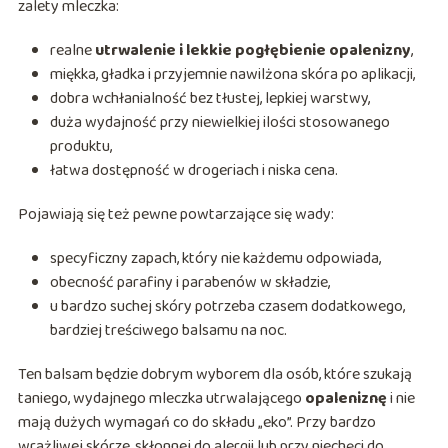
zalety mleczka:
realne
utrwalenie i lekkie pogłębienie opalenizny
,
miękka, gładka i przyjemnie nawilżona skóra po aplikacji,
dobra wchłanialność bez tłustej, lepkiej warstwy,
duża wydajność przy niewielkiej ilości stosowanego
produktu,
łatwa dostępność w drogeriach i niska cena.
Pojawiają się też pewne powtarzające się wady:
specyficzny zapach, który nie każdemu odpowiada,
obecność parafiny i parabenów w składzie,
u bardzo suchej skóry potrzeba czasem dodatkowego,
bardziej treściwego balsamu na noc.
Ten balsam będzie dobrym wyborem dla osób, które szukają
taniego, wydajnego mleczka utrwalającego
opaleniznę
i nie
mają dużych wymagań co do składu „eko”. Przy bardzo
wrażliwej skórze, skłonnej do alergii lub przy niechęci do