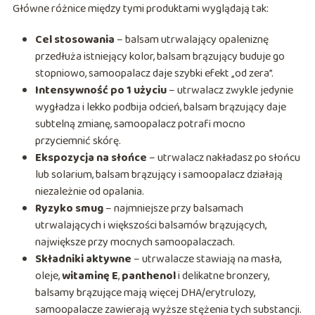
Główne różnice między tymi produktami wyglądają tak:
Cel stosowania
– balsam utrwalający opaleniznę
przedłuża istniejący kolor, balsam brązujący buduje go
stopniowo, samoopalacz daje szybki efekt „od zera”.
Intensywność po 1 użyciu
– utrwalacz zwykle jedynie
wygładza i lekko podbija odcień, balsam brązujący daje
subtelną zmianę, samoopalacz potrafi mocno
przyciemnić skórę.
Ekspozycja na słońce
– utrwalacz nakładasz po słońcu
lub solarium, balsam brązujący i samoopalacz działają
niezależnie od opalania.
Ryzyko smug
– najmniejsze przy balsamach
utrwalających i większości balsamów brązujących,
największe przy mocnych samoopalaczach.
Składniki aktywne
– utrwalacze stawiają na masła,
oleje,
witaminę E
,
panthenol
i delikatne bronzery,
balsamy brązujące mają więcej DHA/erytrulozy,
samoopalacze zawierają wyższe stężenia tych substancji.