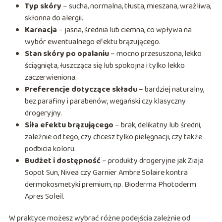
Typ skóry
– sucha, normalna, tłusta, mieszana, wrażliwa,
skłonna do alergii.
Karnacja
– jasna, średnia lub ciemna, co wpływa na
wybór ewentualnego efektu brązującego.
Stan skóry po opalaniu
– mocno przesuszona, lekko
ściągnięta, łuszcząca się lub spokojna i tylko lekko
zaczerwieniona.
Preferencje dotyczące składu
– bardziej naturalny,
bez parafiny i parabenów, wegański czy klasyczny
drogeryjny.
Siła efektu brązującego
– brak, delikatny lub średni,
zależnie od tego, czy chcesz tylko pielęgnacji, czy także
podbicia koloru.
Budżet i dostępność
– produkty drogeryjne jak Ziaja
Sopot Sun, Nivea czy Garnier Ambre Solaire kontra
dermokosmetyki premium, np. Bioderma Photoderm
Apres Soleil.
W praktyce możesz wybrać różne podejścia zależnie od