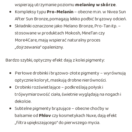
wspierają utrzymanie poziomu
melaniny w skórze
.
Kompleksy typu
Pro-Melanin
– obecne m.in. w Nivea Sun
After Sun Bronze, pomagają lekko podbić brązowy odcień.
Składniki oznaczone jako Melano Bronze, Pro-Tan itp. –
stosowane w produktach Mokosh, MineTan czy
More4Care, mają wspierać naturalny proces
„dojrzewania” opalenizny.
Bardzo szybki, optyczny efekt dają z kolei pigmenty:
Perłowe drobinki i brązowo-złote pigmenty – wyrównują
optycznie koloryt, maskują drobne nierówności.
Drobinki rozświetlające – podkreślają połysk i
trójwymiarowość ciała, świetnie wyglądają na nogach i
dekolcie.
Subtelne pigmenty brązujące – obecne choćby w
balsamie od
Phlov
czy kosmetykach Nuxe, dają efekt
„filtra upiększającego” do pierwszego mycia.