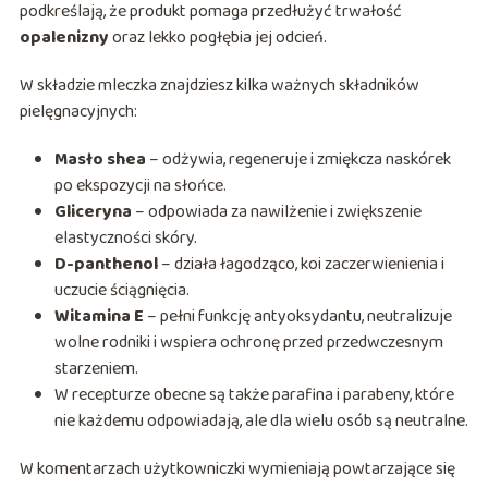
podkreślają, że produkt pomaga przedłużyć trwałość
opalenizny
oraz lekko pogłębia jej odcień.
W składzie mleczka znajdziesz kilka ważnych składników
pielęgnacyjnych:
Masło shea
– odżywia, regeneruje i zmiękcza naskórek
po ekspozycji na słońce.
Gliceryna
– odpowiada za nawilżenie i zwiększenie
elastyczności skóry.
D-panthenol
– działa łagodząco, koi zaczerwienienia i
uczucie ściągnięcia.
Witamina E
– pełni funkcję antyoksydantu, neutralizuje
wolne rodniki i wspiera ochronę przed przedwczesnym
starzeniem.
W recepturze obecne są także parafina i parabeny, które
nie każdemu odpowiadają, ale dla wielu osób są neutralne.
W komentarzach użytkowniczki wymieniają powtarzające się