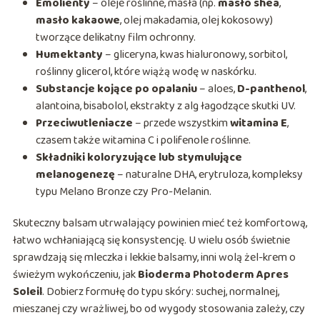
Emolienty
– oleje roślinne, masła (np.
masło shea
,
masło kakaowe
, olej makadamia, olej kokosowy)
tworzące delikatny film ochronny.
Humektanty
– gliceryna, kwas hialuronowy, sorbitol,
roślinny glicerol, które wiążą wodę w naskórku.
Substancje kojące po opalaniu
– aloes,
D-panthenol
,
alantoina, bisabolol, ekstrakty z alg łagodzące skutki UV.
Przeciwutleniacze
– przede wszystkim
witamina E
,
czasem także witamina C i polifenole roślinne.
Składniki koloryzujące lub stymulujące
melanogenezę
– naturalne DHA, erytruloza, kompleksy
typu Melano Bronze czy Pro-Melanin.
Skuteczny balsam utrwalający powinien mieć też komfortową,
łatwo wchłaniającą się konsystencję. U wielu osób świetnie
sprawdzają się mleczka i lekkie balsamy, inni wolą żel-krem o
świeżym wykończeniu, jak
Bioderma Photoderm Apres
Soleil
. Dobierz formułę do typu skóry: suchej, normalnej,
mieszanej czy wrażliwej, bo od wygody stosowania zależy, czy