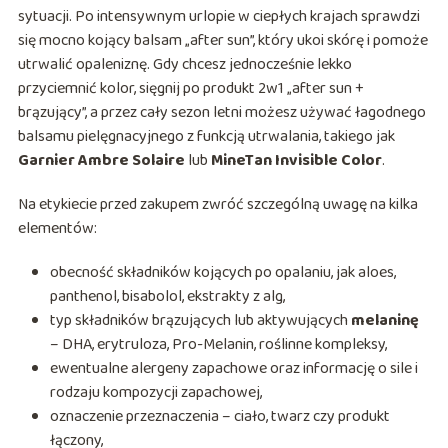
sytuacji. Po intensywnym urlopie w ciepłych krajach sprawdzi
się mocno kojący balsam „after sun”, który ukoi skórę i pomoże
utrwalić opaleniznę. Gdy chcesz jednocześnie lekko
przyciemnić kolor, sięgnij po produkt 2w1 „after sun +
brązujący”, a przez cały sezon letni możesz używać łagodnego
balsamu pielęgnacyjnego z funkcją utrwalania, takiego jak
Garnier Ambre Solaire
lub
MineTan Invisible Color
.
Na etykiecie przed zakupem zwróć szczególną uwagę na kilka
elementów:
obecność składników kojących po opalaniu, jak aloes,
panthenol, bisabolol, ekstrakty z alg,
typ składników brązujących lub aktywujących
melaninę
– DHA, erytruloza, Pro-Melanin, roślinne kompleksy,
ewentualne alergeny zapachowe oraz informację o sile i
rodzaju kompozycji zapachowej,
oznaczenie przeznaczenia – ciało, twarz czy produkt
łączony,