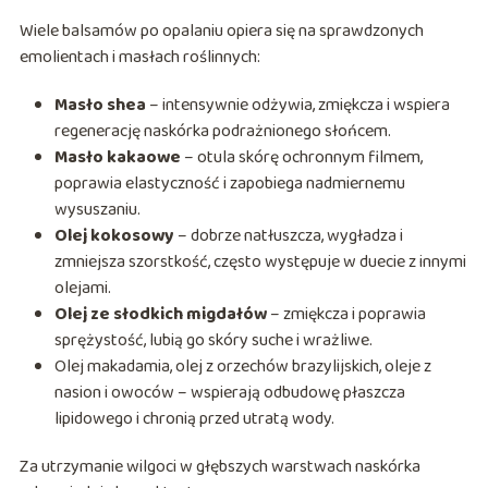
Wiele balsamów po opalaniu opiera się na sprawdzonych
emolientach i masłach roślinnych:
Masło shea
– intensywnie odżywia, zmiękcza i wspiera
regenerację naskórka podrażnionego słońcem.
Masło kakaowe
– otula skórę ochronnym filmem,
poprawia elastyczność i zapobiega nadmiernemu
wysuszaniu.
Olej kokosowy
– dobrze natłuszcza, wygładza i
zmniejsza szorstkość, często występuje w duecie z innymi
olejami.
Olej ze słodkich migdałów
– zmiękcza i poprawia
sprężystość, lubią go skóry suche i wrażliwe.
Olej makadamia, olej z orzechów brazylijskich, oleje z
nasion i owoców – wspierają odbudowę płaszcza
lipidowego i chronią przed utratą wody.
Za utrzymanie wilgoci w głębszych warstwach naskórka