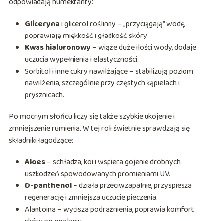
odpowiadają humektanty:
Gliceryna
i glicerol roślinny – „przyciągają” wodę,
poprawiają miękkość i gładkość skóry.
Kwas hialuronowy
– wiąże duże ilości wody, dodaje
uczucia wypełnienia i elastyczności.
Sorbitol i inne cukry nawilżające – stabilizują poziom
nawilżenia, szczególnie przy częstych kąpielach i
prysznicach.
Po mocnym słońcu liczy się także szybkie ukojenie i
zmniejszenie rumienia. W tej roli świetnie sprawdzają się
składniki łagodzące:
Aloes
– schładza, koi i wspiera gojenie drobnych
uszkodzeń spowodowanych promieniami UV.
D-panthenol
– działa przeciwzapalnie, przyspiesza
regenerację i zmniejsza uczucie pieczenia.
Alantoina – wycisza podrażnienia, poprawia komfort