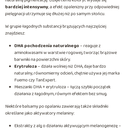
naturalną pigmentację. Dzięki temu koloryt wydaje się
bardziej intensywny
, a efekt opalenizny przy odpowiedniej
pielęgnacji utrzymuje się dłużej niż po samym słońcu.
W grupie łagodnych substancji brązujących najczęściej
znajdziesz:
DHA pochodzenia naturalnego
– reaguje z
aminokwasami w warstwie rogowej, tworząc brązowe
barwniki na powierzchni skóry.
Erytruloza
– działa wolniej niż DHA, daje bardzo
naturalny, równomierny odcień, chętnie używa jej marka
Fuemo czy TanExpert.
Mieszanki DHA + erytruloza – łączą szybki początek
działania z łagodnym, równym efektem bez smug.
Niektóre balsamy po opalaniu zawierają także składniki
określane jako aktywatory melaniny:
Ekstrakty z alg o działaniu aktywującym melanogenezę –