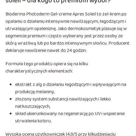
soleil – dla kogo to premium wybór?
Bioderma Photoderm Gel-creme Apres Soleil to żel-krem po
opalaniu o działaniu intensywnie nawilżającym, łagodzącym i
utrwalającym opaleniznę. Jako dermokosmetyk plasuje się w
segmencie premium i często wybierany jest przez osoby ze
skórą wrażliwą lub po bardzo intensywnym słońcu. Producent
deklaruje nawilżenie nawet do 24 godzin.
Formuła tego produktu opiera się na kilku
charakterystycznych elementach:
ekstrakt z alg o działaniu łagodzącym i wpływającym na
produkcję melaniny,
złożony system substancji nawilżających i lekko
natłuszczających,
skład ukierunkowany na regenerację po UV i wspieranie
utrwalenia koloru.
Wysoka ocena użytkowniczek (4,9/5 przy kilkudziesięciu