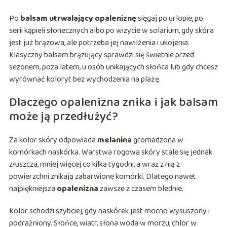
Po
balsam utrwalający opaleniznę
sięgaj po urlopie, po
serii kąpieli słonecznych albo po wizycie w solarium, gdy skóra
jest już brązowa, ale potrzeba jej nawilżenia i ukojenia.
Klasyczny balsam brązujący sprawdzi się świetnie przed
sezonem, poza latem, u osób unikających słońca lub gdy chcesz
wyrównać koloryt bez wychodzenia na plażę.
Dlaczego opalenizna znika i jak balsam
może ją przedłużyć?
Za kolor skóry odpowiada
melanina
gromadzona w
komórkach naskórka. Warstwa rogowa skóry stale się jednak
złuszcza, mniej więcej co kilka tygodni, a wraz z nią z
powierzchni znikają zabarwione komórki. Dlatego nawet
najpiękniejsza
opalenizna
zawsze z czasem blednie.
Kolor schodzi szybciej, gdy naskórek jest mocno wysuszony i
podrażniony. Słońce, wiatr, słona woda w morzu, chlor w