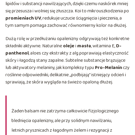
lipidów i substancji nawilżających, dzięki czemu naskórek mniej
się przesusza i wolniej się złuszcza. Koi to mikrouszkodzenia po
promieniach UV
, redukuje uczucie ściągnięcia i pieczenia, a
tym samym pomaga zachować równomierny kolor na dłużej.
Dużą rolę w przedłużaniu opalenizny odgrywają też konkretne
składniki aktywne. Naturalne
oleje
i
masła
, witamina E,
D-
panthenol
, aloes czy ekstrakty z alg poprawiają elastyczność
skóry i łagodzą stany zapalne. Subtelne substancje brązujące
lub aktywatory melaniny, jak kompleksy typu
Pro-Melanin
czy
roślinne odpowiedniki, delikatnie „podbijają” istniejący odcień i
sprawiają, że skóra wygląda na świeżo opaloną dłużej.
Żaden balsam nie zatrzyma całkowicie fizjologicznego
blednięcia opalenizny, ale przy solidnym nawilżaniu,
letnich prysznicach z łagodnym żelem i rezygnacji z