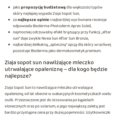
jako
propozycję budżetową
dla większości typów
skóry najlepiej wypada Ziaja Sopot Sun,
za
najlepsze opinie
i najbardziej wyrównane recenzje
odpowiada Bioderma Photoderm Apres Soleil,
najmocniej odczuwalny efekt brązujący przy funkcji „after
sun” daje zwykle Nivea Sun After Sun Bronze,
najbardziej delikatną, „apteczną” opcją dla skóry wrażliwej
pozostaje Bioderma jako dermokosmetyk premium.
Ziaja sopot sun nawilżające mleczko
utrwalające opaleniznę – dla kogo będzie
najlepsze?
Ziaja Sopot Sun to nawilżające mleczko utrwalające
opaleniznę, od lat obecne w wakacyjnych kosmetyczkach wielu
osób. Przeznaczone jest do stosowania po kąpielach
słonecznych oraz po solarium, a jego największą zaletą jest
bardzo przystępna cena przy dużej pojemności. Użytkowniczki