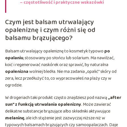
– częstotliwość i praktyczne wskazówki
Czym jest balsam utrwalający
opaleniznę i czym różni się od
balsamu brązującego?
Balsam utrwalający opaleniznę to kosmetyk typowo
po
opalaniu
, stosowany po słońcu lub solarium. Ma nawilżać,
koić i regenerować naskórek oraz sprawić, by naturalna
opalenizna
wolniej bledła. Nie ma zadania „opalić” skóry od
zera, lecz przedłużyć to, co wypracowałeś na plaży czy w
ogrodzie.
W drogeriach taki produkt często znajdziesz pod nazwą
„after
sun” z funkcją utrwalania opalenizny
. Może zawierać
delikatne substancje brązujące albo składniki aktywujące
melaninę
, ale ich stężenie jest zazwyczaj niższe niż w
typowych balsamach brązujących czy samoopalaczach. Daje