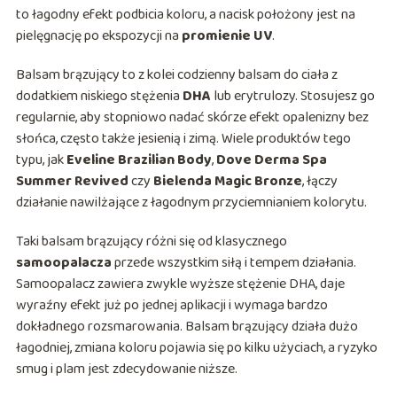
to łagodny efekt podbicia koloru, a nacisk położony jest na
pielęgnację po ekspozycji na
promienie UV
.
Balsam brązujący to z kolei codzienny balsam do ciała z
dodatkiem niskiego stężenia
DHA
lub erytrulozy. Stosujesz go
regularnie, aby stopniowo nadać skórze efekt opalenizny bez
słońca, często także jesienią i zimą. Wiele produktów tego
typu, jak
Eveline Brazilian Body
,
Dove Derma Spa
Summer Revived
czy
Bielenda Magic Bronze
, łączy
działanie nawilżające z łagodnym przyciemnianiem kolorytu.
Taki balsam brązujący różni się od klasycznego
samoopalacza
przede wszystkim siłą i tempem działania.
Samoopalacz zawiera zwykle wyższe stężenie DHA, daje
wyraźny efekt już po jednej aplikacji i wymaga bardzo
dokładnego rozsmarowania. Balsam brązujący działa dużo
łagodniej, zmiana koloru pojawia się po kilku użyciach, a ryzyko
smug i plam jest zdecydowanie niższe.