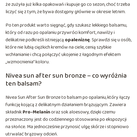
że zużyła już kilka opakowań i kupuje go co sezon, choć trzeba
liczyć się z tym, że bywa dostępny głównie w okresie letnim.
Po ten produkt warto sięgnąć, gdy szukasz lekkiego balsamu,
który od razu po opalaniu przywróci komfort, nawilży i
delikatnie podkreśli istniejącą
opaleniznę
. Sprawdzi się u osób,
które nie lubią ciężkich kremów na ciele, cenią szybkie
wchłanianie i chcą połączyć ukojenie z łagodnym efektem
„wzmocnienia” koloru.
Nivea sun after sun bronze – co wyróżnia
ten balsam?
Nivea Sun After Sun Bronze to balsam po opalaniu, który łączy
funkcję kojącą z delikatnym działaniem brązującym. Zawiera
składnik
Pro-Melanin
oraz sok aloesowy, dzięki czemu
przeznaczony jest do codziennego stosowania po ekspozycji
na słońce. Ma jednocześnie przynosić ulgę skórze i stopniowo
utrwalać brązowy odcień.