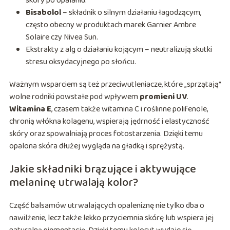
skóry po opalaniu.
Bisabolol
– składnik o silnym działaniu łagodzącym,
często obecny w produktach marek Garnier Ambre
Solaire czy Nivea Sun.
Ekstrakty z alg o działaniu kojącym – neutralizują skutki
stresu oksydacyjnego po słońcu.
Ważnym wsparciem są też przeciwutleniacze, które „sprzątają”
wolne rodniki powstałe pod wpływem
promieni UV
.
Witamina E
, czasem także witamina C i roślinne polifenole,
chronią włókna kolagenu, wspierają jędrność i elastyczność
skóry oraz spowalniają proces fotostarzenia. Dzięki temu
opalona skóra dłużej wygląda na gładką i sprężystą.
Jakie składniki brązujące i aktywujące
melaninę utrwalają kolor?
Część balsamów utrwalających opaleniznę nie tylko dba o
nawilżenie, lecz także lekko przyciemnia skórę lub wspiera jej