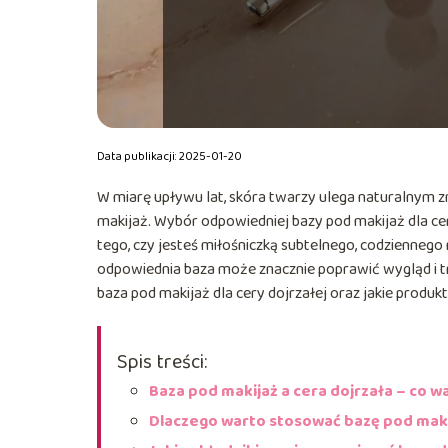
Data publikacji: 2025-01-20
W miarę upływu lat, skóra twarzy ulega naturalnym z
makijaż. Wybór odpowiedniej bazy pod makijaż dla cer
tego, czy jesteś miłośniczką subtelnego, codziennego 
odpowiednia baza może znacznie poprawić wygląd i t
baza pod makijaż dla cery dojrzałej oraz jakie produk
Spis treści:
Baza pod makijaż a cera dojrzała – co w
Dlaczego warto stosować bazę pod mak