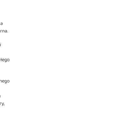
ia
drna.
i
ałego
znego
m
ry,