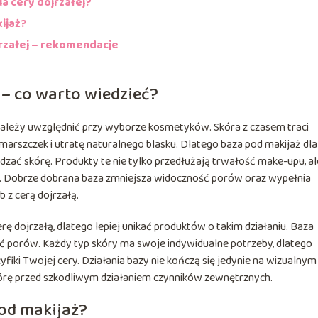
la cery dojrzałej?
ijaż?
jrzałej – rekomendacje
 – co warto wiedzieć?
 należy uwzględnić przy wyborze kosmetyków. Skóra z czasem traci
zmarszczek i utratę naturalnego blasku. Dlatego baza pod makijaż dla
dzać skórę. Produkty te nie tylko przedłużają trwałość make-upu, al
ąd. Dobrze dobrana baza zmniejsza widoczność porów oraz wypełnia
b z cerą dojrzałą.
 dojrzałą, dlatego lepiej unikać produktów o takim działaniu. Baza
ć porów. Każdy typ skóry ma swoje indywidualne potrzeby, dlatego
iki Twojej cery. Działania bazy nie kończą się jedynie na wizualnym
órę przed szkodliwym działaniem czynników zewnętrznych.
od makijaż?