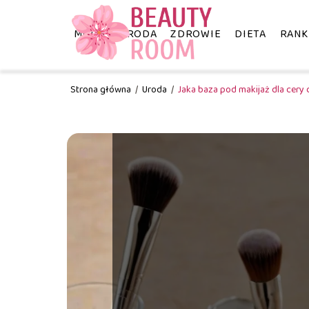
MODA
URODA
ZDROWIE
DIETA
RANK
Strona główna
/
Uroda
/
Jaka baza pod makijaż dla cery 