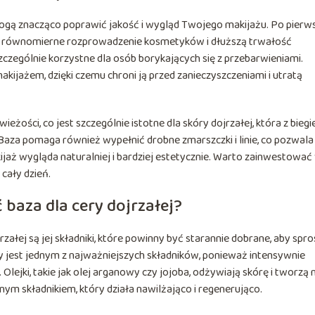
ogą znacząco poprawić jakość i wygląd Twojego makijażu. Po pierws
a równomierne rozprowadzenie kosmetyków i dłuższą trwałość
zczególnie korzystne dla osób borykających się z przebarwieniami.
kijażem, dzięki czemu chroni ją przed zanieczyszczeniami i utratą
eżości, co jest szczególnie istotne dla skóry dojrzałej, która z bieg
aza pomaga również wypełnić drobne zmarszczki i linie, co pozwala
ijaż wygląda naturalniej i bardziej estetycznie. Warto zainwestować
cały dzień.
 baza dla cery dojrzałej?
łej są jej składniki, które powinny być starannie dobrane, aby spr
 jest jednym z najważniejszych składników, ponieważ intensywnie
 Olejki, takie jak olej arganowy czy jojoba, odżywiają skórę i tworzą 
ym składnikiem, który działa nawilżająco i regenerująco.