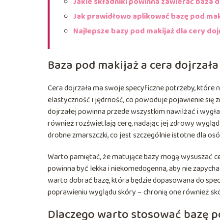
Jakie składniki powinna zawierać baza d
Jak prawidłowo aplikować bazę pod mak
Najlepsze bazy pod makijaż dla cery do
Baza pod makijaż a cera dojrzała
Cera dojrzała ma swoje specyficzne potrzeby, które
elastyczność i jędrność, co powoduje pojawienie się 
dojrzałej powinna przede wszystkim nawilżać i wygła
również rozświetlają cerę, nadając jej zdrowy wygl
drobne zmarszczki, co jest szczególnie istotne dla osó
Warto pamiętać, że matujące bazy mogą wysuszać cerę
powinna być lekka i niekomedogenna, aby nie zapycha
warto dobrać bazę, która będzie dopasowana do specyf
poprawieniu wyglądu skóry – chronią one również sk
Dlaczego warto stosować bazę p