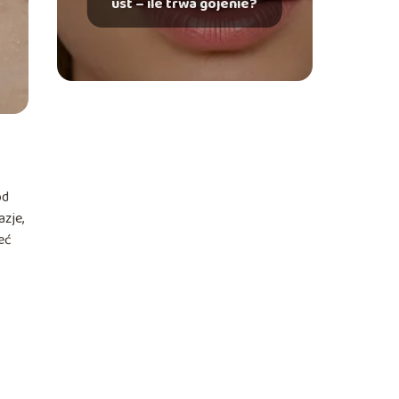
ust – ile trwa gojenie?
od
azje,
eć