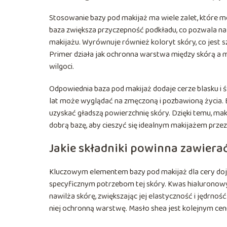
Stosowanie bazy pod makijaż ma wiele zalet, które m
baza zwiększa przyczepność podkładu, co pozwala n
makijażu. Wyrównuje również koloryt skóry, co jest s
Primer działa jak ochronna warstwa między skórą a ma
wilgoci.
Odpowiednia baza pod makijaż dodaje cerze blasku i świ
lat może wyglądać na zmęczoną i pozbawioną życia. B
uzyskać gładszą powierzchnię skóry. Dzięki temu, mak
dobrą bazę, aby cieszyć się idealnym makijażem przez 
Jakie składniki powinna zawierać
Kluczowym elementem bazy pod makijaż dla cery dojrza
specyficznym potrzebom tej skóry. Kwas hialuronowy
nawilża skórę, zwiększając jej elastyczność i jędrność.
niej ochronną warstwę. Masło shea jest kolejnym cenn