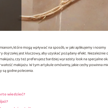
mianom, które mogą wpływać na sposób, w jaki aplikujemy i nosimy
y dojrzałej jest kluczowy, aby uzyskać pożądany efekt. Niezależnie 
makijażu, czy też preferujesz bardziej wyrazisty look na specjalne ok
rwałość makijażu. W tym artykule omówimy, jakie cechy powinna mi
ty są godne polecenia.
arto wiedzieć?
ijaż?