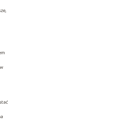
ze,
iem
 w
ostać
na