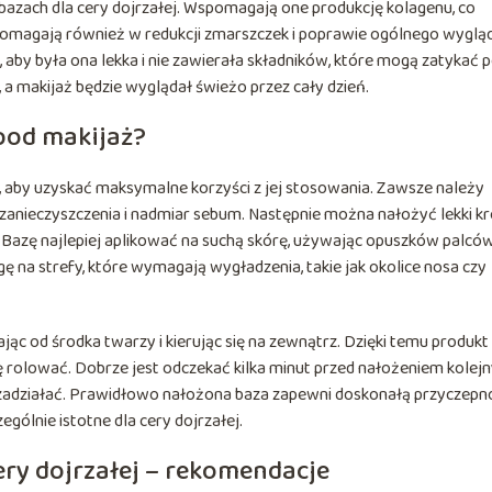
 bazach dla cery dojrzałej. Wspomagają one produkcję kolagenu, co
 pomagają również w redukcji zmarszczek i poprawie ogólnego wyglą
aby była ona lekka i nie zawierała składników, które mogą zatykać p
a makijaż będzie wyglądał świeżo przez cały dzień.
pod makijaż?
, aby uzyskać maksymalne korzyści z jej stosowania. Zawsze należy
 zanieczyszczenia i nadmiar sebum. Następnie można nałożyć lekki k
. Bazę najlepiej aplikować na suchą skórę, używając opuszków palców
 na strefy, które wymagają wygładzenia, takie jak okolice nosa czy
jąc od środka twarzy i kierując się na zewnątrz. Dzięki temu produkt
ę rolować. Dobrze jest odczekać kilka minut przed nałożeniem kolej
i zadziałać. Prawidłowo nałożona baza zapewni doskonałą przyczepn
gólnie istotne dla cery dojrzałej.
ery dojrzałej – rekomendacje