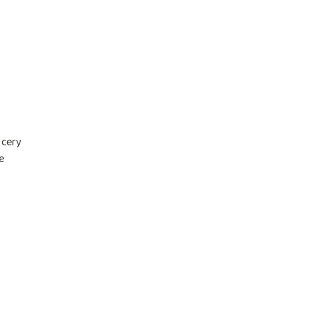
 cery
e