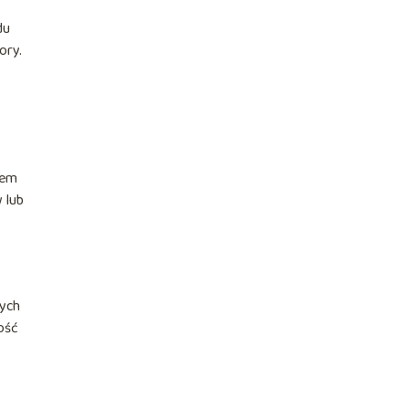
du
ory.
rem
 lub
nych
ość