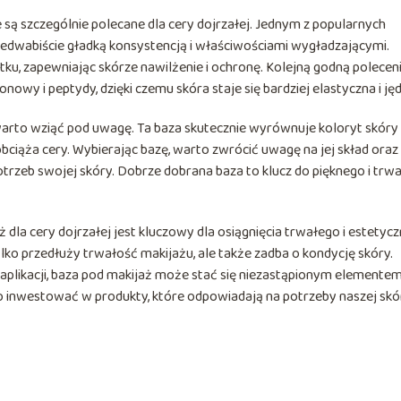
e są szczególnie polecane dla cery dojrzałej. Jednym z popularnych
jedwabiście gładką konsystencją i właściwościami wygładzającymi.
ku, zapewniając skórze nawilżenie i ochronę. Kolejną godną polecen
nowy i peptydy, dzięki czemu skóra staje się bardziej elastyczna i ję
warto wziąć pod uwagę. Ta baza skutecznie wyrównuje koloryt skóry 
obciąża cery. Wybierając bazę, warto zwrócić uwagę na jej skład oraz
trzeb swojej skóry. Dobrze dobrana baza to klucz do pięknego i trw
la cery dojrzałej jest kluczowy dla osiągnięcia trwałego i estetyc
ylko przedłuży trwałość makijażu, ale także zadba o kondycję skóry.
aplikacji, baza pod makijaż może stać się niezastąpionym elemente
to inwestować w produkty, które odpowiadają na potrzeby naszej skó