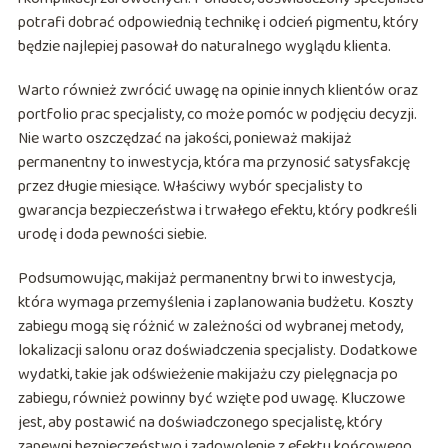
potrafi dobrać odpowiednią technikę i odcień pigmentu, który
będzie najlepiej pasował do naturalnego wyglądu klienta.
Warto również zwrócić uwagę na opinie innych klientów oraz
portfolio prac specjalisty, co może pomóc w podjęciu decyzji.
Nie warto oszczędzać na jakości, ponieważ makijaż
permanentny to inwestycja, która ma przynosić satysfakcję
przez długie miesiące. Właściwy wybór specjalisty to
gwarancja bezpieczeństwa i trwałego efektu, który podkreśli
urodę i doda pewności siebie.
Podsumowując, makijaż permanentny brwi to inwestycja,
która wymaga przemyślenia i zaplanowania budżetu. Koszty
zabiegu mogą się różnić w zależności od wybranej metody,
lokalizacji salonu oraz doświadczenia specjalisty. Dodatkowe
wydatki, takie jak odświeżenie makijażu czy pielęgnacja po
zabiegu, również powinny być wzięte pod uwagę. Kluczowe
jest, aby postawić na doświadczonego specjalistę, który
zapewni bezpieczeństwo i zadowolenie z efektu końcowego.