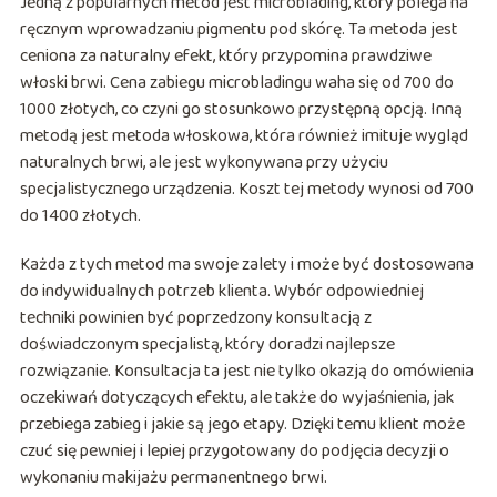
Jedną z popularnych metod jest microblading, który polega na
ręcznym wprowadzaniu pigmentu pod skórę. Ta metoda jest
ceniona za naturalny efekt, który przypomina prawdziwe
włoski brwi. Cena zabiegu microbladingu waha się od 700 do
1000 złotych, co czyni go stosunkowo przystępną opcją. Inną
metodą jest metoda włoskowa, która również imituje wygląd
naturalnych brwi, ale jest wykonywana przy użyciu
specjalistycznego urządzenia. Koszt tej metody wynosi od 700
do 1400 złotych.
Każda z tych metod ma swoje zalety i może być dostosowana
do indywidualnych potrzeb klienta. Wybór odpowiedniej
techniki powinien być poprzedzony konsultacją z
doświadczonym specjalistą, który doradzi najlepsze
rozwiązanie. Konsultacja ta jest nie tylko okazją do omówienia
oczekiwań dotyczących efektu, ale także do wyjaśnienia, jak
przebiega zabieg i jakie są jego etapy. Dzięki temu klient może
czuć się pewniej i lepiej przygotowany do podjęcia decyzji o
wykonaniu makijażu permanentnego brwi.