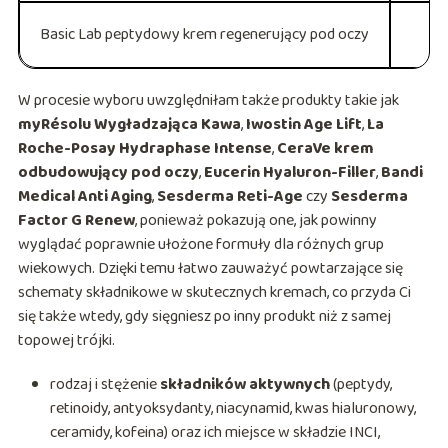
Basic Lab peptydowy krem regenerujący pod oczy
W procesie wyboru uwzględniłam także produkty takie jak
myRésolu Wygładzająca Kawa
,
Iwostin Age Lift
,
La
Roche-Posay Hydraphase Intense
,
CeraVe krem
odbudowujący pod oczy
,
Eucerin Hyaluron-Filler
,
Bandi
Medical Anti Aging
,
Sesderma Reti-Age
czy
Sesderma
Factor G Renew
, ponieważ pokazują one, jak powinny
wyglądać poprawnie ułożone formuły dla różnych grup
wiekowych. Dzięki temu łatwo zauważyć powtarzające się
schematy składnikowe w skutecznych kremach, co przyda Ci
się także wtedy, gdy sięgniesz po inny produkt niż z samej
topowej trójki.
rodzaj i stężenie
składników aktywnych
(peptydy,
retinoidy, antyoksydanty, niacynamid, kwas hialuronowy,
ceramidy, kofeina) oraz ich miejsce w składzie INCI,