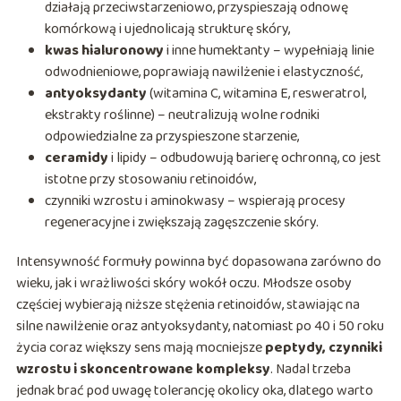
działają przeciwstarzeniowo, przyspieszają odnowę
komórkową i ujednolicają strukturę skóry,
kwas hialuronowy
i inne humektanty – wypełniają linie
odwodnieniowe, poprawiają nawilżenie i elastyczność,
antyoksydanty
(witamina C, witamina E, resweratrol,
ekstrakty roślinne) – neutralizują wolne rodniki
odpowiedzialne za przyspieszone starzenie,
ceramidy
i lipidy – odbudowują barierę ochronną, co jest
istotne przy stosowaniu retinoidów,
czynniki wzrostu i aminokwasy – wspierają procesy
regeneracyjne i zwiększają zagęszczenie skóry.
Intensywność formuły powinna być dopasowana zarówno do
wieku, jak i wrażliwości skóry wokół oczu. Młodsze osoby
częściej wybierają niższe stężenia retinoidów, stawiając na
silne nawilżenie oraz antyoksydanty, natomiast po 40 i 50 roku
życia coraz większy sens mają mocniejsze
peptydy, czynniki
wzrostu i skoncentrowane kompleksy
. Nadal trzeba
jednak brać pod uwagę tolerancję okolicy oka, dlatego warto