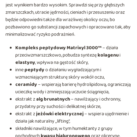
jest wynikiem bardzo wysokim. Sprawdzi się przy głębszych
zmarszczkach, utracie jędrności, cieniach i przesuszeniu oraz
będzie odpowiedni także dla wrażliwej okolicy oczu, bo
pozbawiono go substancji zapachowych i opracowano tak, aby
minimalizować ryzyko podrażnień.
Kompleks peptydowy Matrixyl 3000™
– działa
przeciwzmarszczkowo, pobudza syntezę
kolagenu
i
elastyny
, wpływa na gęstość skóry,
inne
peptydy
o działaniu wygładzającym i
wzmacniającym strukturę skóry wokół oczu,
ceramidy
– wspierają barierę hydrolipidową, ograniczają
ucieczkę wody i zmniejszają uczucie ściągnięcia,
ekstrakt z
alg brunatnych
– nawilżający i ochronny,
przydatny przy suchości i delikatnej skórze,
ekstrakt z
jeżówki elektrycznej
– wspiera ujędrnienie i
działa jak naturalny „lifting”,
składniki nawilżające, w tym humektanty z grupy
pochodnych
kwasu hialuronowego
oraz glicerynę,