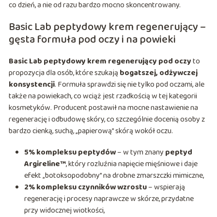
co dzień, a nie od razu bardzo mocno skoncentrowany.
Basic Lab peptydowy krem regenerujący –
gęsta formuła pod oczy i na powieki
Basic Lab peptydowy krem regenerujący pod oczy
to
propozycja dla osób, które szukają
bogatszej, odżywczej
konsystencji
. Formuła sprawdzi się nie tylko pod oczami, ale
także na powiekach, co wciąż jest rzadkością w tej kategorii
kosmetyków. Producent postawił na mocne nastawienie na
regenerację i odbudowę skóry, co szczególnie docenią osoby z
bardzo cienką, suchą, „papierową” skórą wokół oczu.
5% kompleksu peptydów
– w tym znany
peptyd
Argireline™
, który rozluźnia napięcie mięśniowe i daje
efekt „botoksopodobny” na drobne zmarszczki mimiczne,
2% kompleksu czynników wzrostu
– wspierają
regenerację i procesy naprawcze w skórze, przydatne
przy widocznej wiotkości,