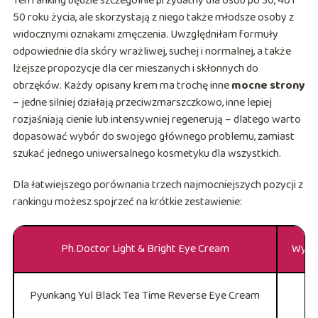
Ten ranking będzie szczególnie przydatny dla osób po 30, 40 i
50 roku życia, ale skorzystają z niego także młodsze osoby z
widocznymi oznakami zmęczenia. Uwzględniłam formuły
odpowiednie dla skóry wrażliwej, suchej i normalnej, a także
lżejsze propozycje dla cer mieszanych i skłonnych do
obrzęków. Każdy opisany krem ma trochę inne
mocne strony
– jedne silniej działają przeciwzmarszczkowo, inne lepiej
rozjaśniają cienie lub intensywniej regenerują – dlatego warto
dopasować wybór do swojego głównego problemu, zamiast
szukać jednego uniwersalnego kosmetyku dla wszystkich.
Dla łatwiejszego porównania trzech najmocniejszych pozycji z
rankingu możesz spojrzeć na krótkie zestawienie:
Ph.Doctor Light & Bright Eye Cream
Wysok
Pyunkang Yul Black Tea Time Reverse Eye Cream