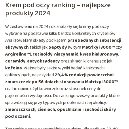
Krem pod oczy ranking – najlepsze
produkty 2024
W zestawieniu na 2024 rok znalazły się kremy pod oczy
wybrane na podstawie kilku bardzo konkretnych kryteriów.
Analizowałam składy pod kątem
przebadanych substancji
aktywnych
, takich jak
peptydy
(w tym
Matrixyl 3000™
czy
Argireline™
),
retinoidy
,
niacynamid
,
kwas hialuronowy
,
ceramidy
,
antyoksydanty
oraz składniki drenujące jak
kofeina
. Ważne były także wyniki badań klinicznych i
aplikacyjnych, na przykład
29,4% redukcji powierzchni
zmarszczek po 56 dniach stosowania Matrixyl 3000™
,
realne opinie użytkowniczek oraz stosunek ceny do
pojemności i wydajności. Do rankingu weszły produkty, które
sprawdzają się przy typowych problemach tej okolicy:
zmarszczkach, cieniach, opuchliźnie i suchości skóry
pod oczami
.