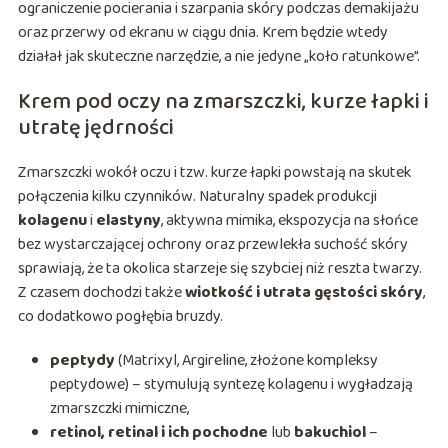
ograniczenie pocierania i szarpania skóry podczas demakijażu
oraz przerwy od ekranu w ciągu dnia. Krem będzie wtedy
działał jak skuteczne narzędzie, a nie jedyne „koło ratunkowe”.
Krem pod oczy na zmarszczki, kurze łapki i
utratę jędrności
Zmarszczki wokół oczu i tzw. kurze łapki powstają na skutek
połączenia kilku czynników. Naturalny spadek produkcji
kolagenu
i
elastyny
, aktywna mimika, ekspozycja na słońce
bez wystarczającej ochrony oraz przewlekła suchość skóry
sprawiają, że ta okolica starzeje się szybciej niż reszta twarzy.
Z czasem dochodzi także
wiotkość i utrata gęstości skóry
,
co dodatkowo pogłębia bruzdy.
peptydy
(Matrixyl, Argireline, złożone kompleksy
peptydowe) – stymulują syntezę kolagenu i wygładzają
zmarszczki mimiczne,
retinol, retinal i ich pochodne
lub
bakuchiol
–