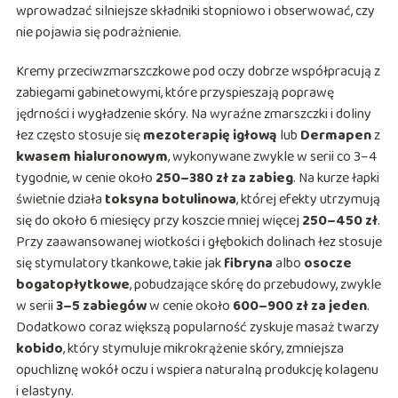
wprowadzać silniejsze składniki stopniowo i obserwować, czy
nie pojawia się podrażnienie.
Kremy przeciwzmarszczkowe pod oczy dobrze współpracują z
zabiegami gabinetowymi, które przyspieszają poprawę
jędrności i wygładzenie skóry. Na wyraźne zmarszczki i doliny
łez często stosuje się
mezoterapię igłową
lub
Dermapen
z
kwasem hialuronowym
, wykonywane zwykle w serii co 3–4
tygodnie, w cenie około
250–380 zł za zabieg
. Na kurze łapki
świetnie działa
toksyna botulinowa
, której efekty utrzymują
się do około 6 miesięcy przy koszcie mniej więcej
250–450 zł
.
Przy zaawansowanej wiotkości i głębokich dolinach łez stosuje
się stymulatory tkankowe, takie jak
fibryna
albo
osocze
bogatopłytkowe
, pobudzające skórę do przebudowy, zwykle
w serii
3–5 zabiegów
w cenie około
600–900 zł za jeden
.
Dodatkowo coraz większą popularność zyskuje masaż twarzy
kobido
, który stymuluje mikrokrążenie skóry, zmniejsza
opuchliznę wokół oczu i wspiera naturalną produkcję kolagenu
i elastyny.