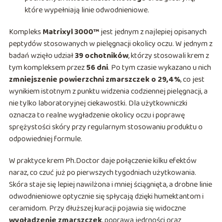
które wypełniają linie odwodnieniowe.
Kompleks
Matrixyl 3000™
jest jednym z najlepiej opisanych
peptydów stosowanych w pielęgnacji okolicy oczu. W jednym z
badań wzięło udział
39 ochotników
, którzy stosowali krem z
tym kompleksem przez
56 dni
. Po tym czasie wykazano u nich
zmniejszenie powierzchni zmarszczek o 29,4%
, co jest
wynikiem istotnym z punktu widzenia codziennej pielęgnacji, a
nie tylko laboratoryjnej ciekawostki. Dla użytkowniczki
oznacza to realne wygładzenie okolicy oczu i poprawę
sprężystości skóry przy regularnym stosowaniu produktu o
odpowiedniej formule.
W praktyce krem Ph.Doctor daje połączenie kilku efektów
naraz, co czuć już po pierwszych tygodniach użytkowania.
Skóra staje się lepiej nawilżona i mniej ściągnięta, a drobne linie
odwodnieniowe optycznie się spłycają dzięki humektantom i
ceramidom. Przy dłuższej kuracji pojawia się widoczne
wygładzenie zmarszczek
, poprawa jędrności oraz