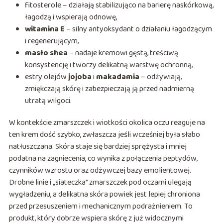
fitosterole – działają stabilizująco na barierę naskórkową,
łagodzą i wspierają odnowę,
witamina E
– silny antyoksydant o działaniu łagodzącym
i regenerującym,
masło shea
– nadaje kremowi gęstą, treściwą
konsystencję i tworzy delikatną warstwę ochronną,
estry olejów
jojoba
i
makadamia
– odżywiają,
zmiękczają skórę i zabezpieczają ją przed nadmierną
utratą wilgoci.
W kontekście zmarszczek i wiotkości okolica oczu reaguje na
ten krem dość szybko, zwłaszcza jeśli wcześniej była słabo
natłuszczana. Skóra staje się bardziej sprężysta i mniej
podatna na zagniecenia, co wynika z połączenia peptydów,
czynników wzrostu oraz odżywczej bazy emolientowej.
Drobne linie i „siateczka” zmarszczek pod oczami ulegają
wygładzeniu, a delikatna skóra powiek jest lepiej chroniona
przed przesuszeniem i mechanicznym podrażnieniem. To
produkt, który dobrze wspiera skórę z już widocznymi