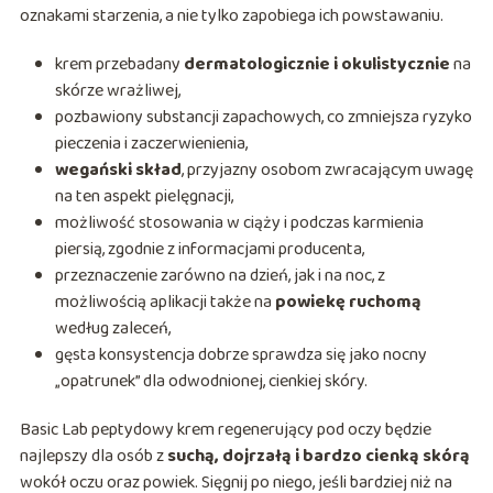
oznakami starzenia, a nie tylko zapobiega ich powstawaniu.
krem przebadany
dermatologicznie i okulistycznie
na
skórze wrażliwej,
pozbawiony substancji zapachowych, co zmniejsza ryzyko
pieczenia i zaczerwienienia,
wegański skład
, przyjazny osobom zwracającym uwagę
na ten aspekt pielęgnacji,
możliwość stosowania w ciąży i podczas karmienia
piersią, zgodnie z informacjami producenta,
przeznaczenie zarówno na dzień, jak i na noc, z
możliwością aplikacji także na
powiekę ruchomą
według zaleceń,
gęsta konsystencja dobrze sprawdza się jako nocny
„opatrunek” dla odwodnionej, cienkiej skóry.
Basic Lab peptydowy krem regenerujący pod oczy będzie
najlepszy dla osób z
suchą, dojrzałą i bardzo cienką skórą
wokół oczu oraz powiek. Sięgnij po niego, jeśli bardziej niż na