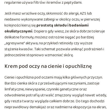
regularnie używa filtrów i kremów z peptydami.
Jeśli masz wrażliwe oczy, skłonność do alergii, AZS lub
niedawno wykonywane zabiegi w okolicy oczu, w pierwszej
kolejności kieruj się
prostotą składu i badaniami
okulistycznymi
. Dopiero gdy wiesz, że skóra dobrze toleruje
delikatne formuły, możesz ostrożnie sięgać po bardziej
„agresywne” aktywa, na przykład retinoidy czy wyższe
stężenia kwasów. Taki schemat pozwala uniknąć podrażnień i
jednocześnie stopniowo wzmacniać skórę.
Krem pod oczy na cienie i opuchliznę
Cienie i opuchlizna pod oczami mają kilka głównych przyczyn.
Bardzo cienka skóra z prześwitującymi naczyniami, zastoje
limfatyczne, niewyspanie, czynniki genetyczne oraz
odwodnienie potrafią utrwalić zmęczony wygląd nawet wtedy,
gdy reszta twarzy wygląda całkiem dobrze. Do tego dochodzi
nieprawidłowy demakijaż oraz nadmierna ekspozycja na ekran,