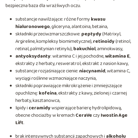
bezpieczna baza dla wrażliwych oczu.
substancje nawilżające: różne formy
kwasu
hialuronowego
, gliceryna, alantoina, betaina,
składniki przeciwzmarszczkowe:
peptydy
(Matrixyl,
Argireline, kompleksy biomimetyczne),
retinoidy
(retinol,
retinal, palmitynian retinylu),
bakuchiol
, aminokwasy,
antyoksydanty
: witamina C i jej pochodne,
witamina E
,
ekstrakty z herbaty, resweratrol, ekstrakt z nasion kawy,
substancje rozjaśniające cienie:
niacynamid
, witamina C,
wyciągi roślinne wzmacniające naczynia,
składniki poprawiające mikrokrążenie i zmniejszające
opuchliznę:
kofeina
, ekstrakty z kawy, zielonej i czarnej
herbaty, kasztanowca,
lipidy i
ceramidy
wspierające barierę hydrolipidową,
obecne chociażby w kremach
CeraVe
czy
Iwostin Age
Lift
.
brak intensywnych substancji zapachowych i
alkoholu