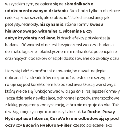
wszystkim tym, że opiera się na
składnikach o
udokumentowanym działaniu
. Nie chodzi tylko o obietnice
redukcji zmarszczek, ale o obecność takich substancji jak
peptydy, retinoidy,
niacynamid
, różne formy
kwasu
hialuronowego
,
witamina C
,
witamina E
czy
antyoksydanty roślinne
, których efekty potwierdzają
badania. Równie istotne jest bezpieczeństwo, czyli badania
dermatologiczne i okulistyczne, minimalna ilość potencjalnie
drażniących dodatków oraz pH dostosowane do okolicy oczu.
Liczy się także komfort stosowania, bo nawet najlepiej
dobrana lista składników nie pomoże, jeśli krem szczypie,
roluje się pod korektorem lub pozostawia tłustą warstwę, z
którą nie da się funkcjonować w ciągu dnia. Najlepsze formuły
łączą działanie nawilżające, ochronne i przeciwzmarszczkowe
z lekką, przyjemną konsystencją, która nie migruje do oka. Tak
działają między innymi produkty takie jak
La Roche-Posay
Hydraphase Intense
,
CeraVe krem odbudowujący pod
oczy
czy
Eucerin Hyaluron-Filler
, często polecane jako