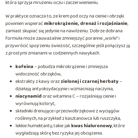
która sprzyja mrużeniu oczu i zaczerwienieniu.
W praktyce oznacza to, że krem pod oczy na cienie i obrzęki
powinien wspierać
mikrokrążenie, drenaż i rozjaśnianie
,
zamiast skupiać się jedynie na nawilżeniu. Dobrze dobrana
formuła może zauważalnie zmniejszyć poranne „worki” i
przywrócić spojrzeniu świeżość, szczególnie jeśli połączysz ją
z prostymi zmianami w codziennych nawykach.
kofeina
– pobudza mikrokrążenie i zmniejsza
widoczność obrzęków,
ekstrakty z kawy oraz
zielonej i czarnej herbaty
–
działają antyoksydacyjnie i wzmacniają naczynia,
niacynamid
oraz witamina C – rozjaśniają cienie i
wyrównują koloryt,
składniki drenujące i przeciwobrzękowe z wyciągów
roślinnych, na przykład z kasztanowca lub ruszczyka,
lekkie humektanty, takie jak
kwas hialuronowy
, które
wygładzają skórę bez ryzyka jej obciążenia.