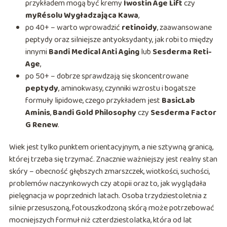
przykładem mogą być kremy
Iwostin Age Lift
czy
myRésolu Wygładzająca Kawa
,
po 40+ – warto wprowadzić
retinoidy
, zaawansowane
peptydy oraz silniejsze antyoksydanty, jak robi to między
innymi
Bandi Medical Anti Aging
lub
Sesderma Reti-
Age
,
po 50+ – dobrze sprawdzają się skoncentrowane
peptydy
, aminokwasy, czynniki wzrostu i bogatsze
formuły lipidowe, czego przykładem jest
BasicLab
Aminis
,
Bandi Gold Philosophy
czy
Sesderma Factor
G Renew
.
Wiek jest tylko punktem orientacyjnym, a nie sztywną granicą,
której trzeba się trzymać. Znacznie ważniejszy jest realny stan
skóry – obecność głębszych zmarszczek, wiotkości, suchości,
problemów naczynkowych czy atopii oraz to, jak wyglądała
pielęgnacja w poprzednich latach. Osoba trzydziestoletnia z
silnie przesuszoną, fotouszkodzoną skórą może potrzebować
mocniejszych formuł niż czterdziestolatka, która od lat