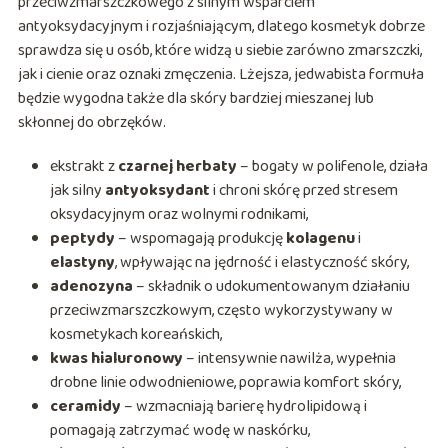
przeciwzmarszczkowego z silnym wsparciem
antyoksydacyjnym i rozjaśniającym, dlatego kosmetyk dobrze
sprawdza się u osób, które widzą u siebie zarówno zmarszczki,
jak i cienie oraz oznaki zmęczenia. Lżejsza, jedwabista formuła
będzie wygodna także dla skóry bardziej mieszanej lub
skłonnej do obrzęków.
ekstrakt z
czarnej herbaty
– bogaty w polifenole, działa
jak silny
antyoksydant
i chroni skórę przed stresem
oksydacyjnym oraz wolnymi rodnikami,
peptydy
– wspomagają produkcję
kolagenu
i
elastyny
, wpływając na jędrność i elastyczność skóry,
adenozyna
– składnik o udokumentowanym działaniu
przeciwzmarszczkowym, często wykorzystywany w
kosmetykach koreańskich,
kwas hialuronowy
– intensywnie nawilża, wypełnia
drobne linie odwodnieniowe, poprawia komfort skóry,
ceramidy
– wzmacniają barierę hydrolipidową i
pomagają zatrzymać wodę w naskórku,