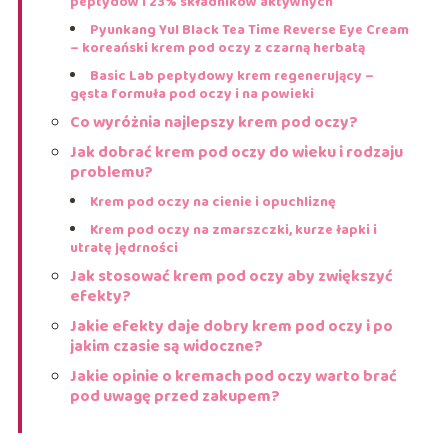
peptydów i 23% składników aktywnych
Pyunkang Yul Black Tea Time Reverse Eye Cream
– koreański krem pod oczy z czarną herbatą
Basic Lab peptydowy krem regenerujący –
gęsta formuła pod oczy i na powieki
Co wyróżnia najlepszy krem pod oczy?
Jak dobrać krem pod oczy do wieku i rodzaju
problemu?
Krem pod oczy na cienie i opuchliznę
Krem pod oczy na zmarszczki, kurze łapki i
utratę jędrności
Jak stosować krem pod oczy aby zwiększyć
efekty?
Jakie efekty daje dobry krem pod oczy i po
jakim czasie są widoczne?
Jakie opinie o kremach pod oczy warto brać
pod uwagę przed zakupem?