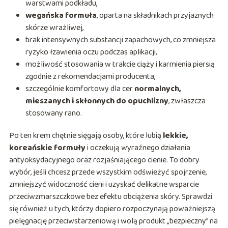
warstwami podkładu,
wegańska formuła
, oparta na składnikach przyjaznych
skórze wrażliwej,
brak intensywnych substancji zapachowych, co zmniejsza
ryzyko łzawienia oczu podczas aplikacji,
możliwość stosowania w trakcie ciąży i karmienia piersią
zgodnie z rekomendacjami producenta,
szczególnie komfortowy dla cer
normalnych,
mieszanych i skłonnych do opuchlizny
, zwłaszcza
stosowany rano.
Po ten krem chętnie sięgają osoby, które lubią
lekkie,
koreańskie formuły
i oczekują wyraźnego działania
antyoksydacyjnego oraz rozjaśniającego cienie. To dobry
wybór, jeśli chcesz przede wszystkim odświeżyć spojrzenie,
zmniejszyć widoczność cieni i uzyskać delikatne wsparcie
przeciwzmarszczkowe bez efektu obciążenia skóry. Sprawdzi
się również u tych, którzy dopiero rozpoczynają poważniejszą
pielęgnację przeciwstarzeniową i wolą produkt „bezpieczny” na