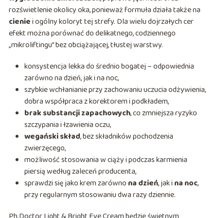
rozświetlenie okolicy oka, ponieważ formuła działa także na
cienie
i ogólny koloryt tej strefy. Dla wielu dojrzałych cer
efekt można porównać do delikatnego, codziennego
„mikroliftingu” bez obciążającej, tłustej warstwy.
konsystencja lekka do średnio bogatej – odpowiednia
zarówno na dzień, jak i na noc,
szybkie wchłanianie przy zachowaniu uczucia odżywienia,
dobra współpraca z korektorem i podkładem,
brak substancji zapachowych
, co zmniejsza ryzyko
szczypania i łzawienia oczu,
wegański skład
, bez składników pochodzenia
zwierzęcego,
możliwość stosowania w ciąży i podczas karmienia
piersią według zaleceń producenta,
sprawdzi się jako krem zarówno
na dzień
, jak i
na noc
,
przy regularnym stosowaniu dwa razy dziennie.
Ph.Doctor Light & Bright Eye Cream będzie świetnym