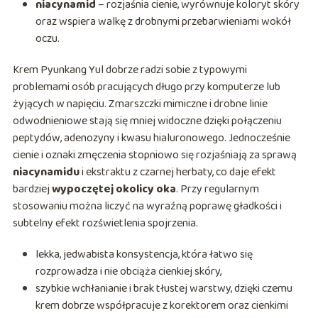
niacynamid
– rozjaśnia cienie, wyrównuje koloryt skóry
oraz wspiera walkę z drobnymi przebarwieniami wokół
oczu.
Krem Pyunkang Yul dobrze radzi sobie z typowymi
problemami osób pracujących długo przy komputerze lub
żyjących w napięciu. Zmarszczki mimiczne i drobne linie
odwodnieniowe stają się mniej widoczne dzięki połączeniu
peptydów, adenozyny i kwasu hialuronowego. Jednocześnie
cienie i oznaki zmęczenia stopniowo się rozjaśniają za sprawą
niacynamidu
i ekstraktu z czarnej herbaty, co daje efekt
bardziej
wypoczętej okolicy oka
. Przy regularnym
stosowaniu można liczyć na wyraźną poprawę gładkości i
subtelny efekt rozświetlenia spojrzenia.
lekka, jedwabista konsystencja, która łatwo się
rozprowadza i nie obciąża cienkiej skóry,
szybkie wchłanianie i brak tłustej warstwy, dzięki czemu
krem dobrze współpracuje z korektorem oraz cienkimi