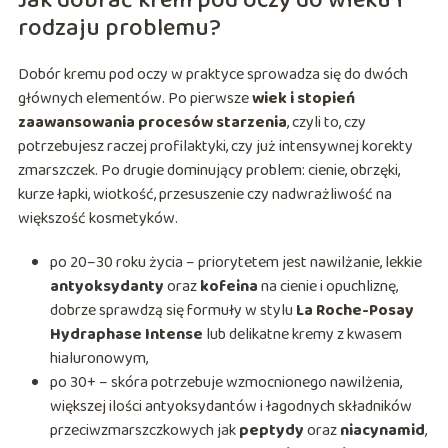
Jak dobrać krem pod oczy do wieku i
rodzaju problemu?
Dobór kremu pod oczy w praktyce sprowadza się do dwóch
głównych elementów. Po pierwsze
wiek i stopień
zaawansowania procesów starzenia
, czyli to, czy
potrzebujesz raczej profilaktyki, czy już intensywnej korekty
zmarszczek. Po drugie dominujący problem: cienie, obrzęki,
kurze łapki, wiotkość, przesuszenie czy nadwrażliwość na
większość kosmetyków.
po 20–30 roku życia – priorytetem jest nawilżanie, lekkie
antyoksydanty
oraz
kofeina
na cienie i opuchliznę,
dobrze sprawdzą się formuły w stylu
La Roche-Posay
Hydraphase Intense
lub delikatne kremy z kwasem
hialuronowym,
po 30+ – skóra potrzebuje wzmocnionego nawilżenia,
większej ilości antyoksydantów i łagodnych składników
przeciwzmarszczkowych jak
peptydy
oraz
niacynamid
,