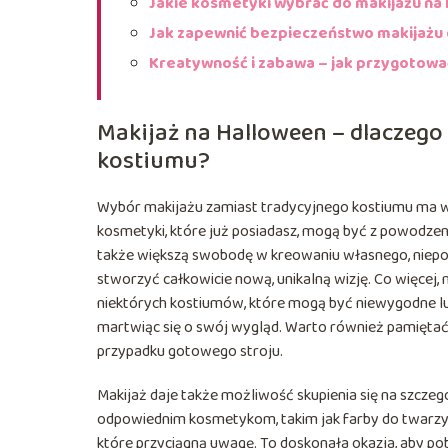
Jakie kosmetyki wybrać do makijażu na
Jak zapewnić bezpieczeństwo makijażu d
Kreatywność i zabawa – jak przygotowa
Makijaż na Halloween – dlaczego
kostiumu?
Wybór makijażu zamiast tradycyjnego kostiumu ma wie
kosmetyki, które już posiadasz, mogą być z powodze
także większą swobodę w kreowaniu własnego, niepow
stworzyć całkowicie nową, unikalną wizję. Co więcej,
niektórych kostiumów, które mogą być niewygodne lub 
martwiąc się o swój wygląd. Warto również pamiętać,
przypadku gotowego stroju.
Makijaż daje także możliwość skupienia się na szczegół
odpowiednim kosmetykom, takim jak farby do twarzy c
które przyciągną uwagę. To doskonała okazja, aby poba