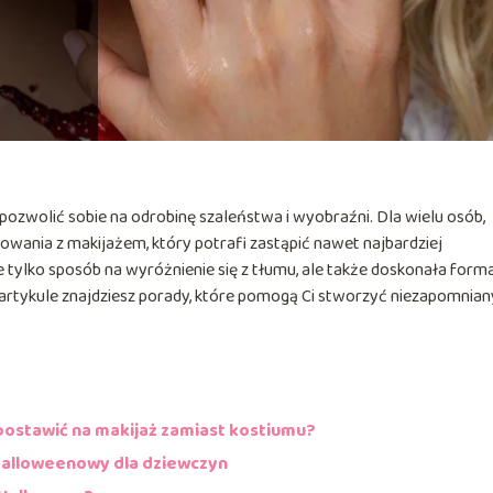
ozwolić sobie na odrobinę szaleństwa i wyobraźni. Dla wielu osób,
owania z makijażem, który potrafi zastąpić nawet najbardziej
 tylko sposób na wyróżnienie się z tłumu, ale także doskonała form
artykule znajdziesz porady, które pomogą Ci stworzyć niezapomnian
postawić na makijaż zamiast kostiumu?
Halloweenowy dla dziewczyn