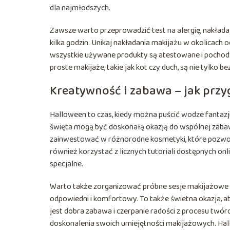
dla najmłodszych.
Zawsze warto przeprowadzić test na alergię, nakładaj
kilka godzin. Unikaj nakładania makijażu w okolicach oc
wszystkie używane produkty są atestowane i pochodz
proste makijaże, takie jak kot czy duch, są nie tylko be
Kreatywność i zabawa – jak przy
Halloween to czas, kiedy można puścić wodze fantazj
święta mogą być doskonałą okazją do wspólnej zabawy
zainwestować w różnorodne kosmetyki, które pozwol
również korzystać z licznych tutoriali dostępnych on
specjalne.
Warto także zorganizować próbne sesje makijażowe p
odpowiedni i komfortowy. To także świetna okazja, a
jest dobra zabawa i czerpanie radości z procesu twórc
doskonalenia swoich umiejętności makijażowych. Hallo