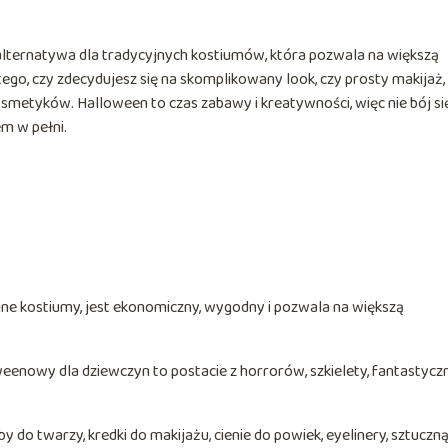
lternatywa dla tradycyjnych kostiumów, która pozwala na większą
ego, czy zdecydujesz się na skomplikowany look, czy prosty makijaż,
smetyków. Halloween to czas zabawy i kreatywności, więc nie bój si
m w pełni.
ne kostiumy, jest ekonomiczny, wygodny i pozwala na większą
eenowy dla dziewczyn to postacie z horrorów, szkielety, fantastycz
do twarzy, kredki do makijażu, cienie do powiek, eyelinery, sztuczn