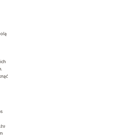
wolą
ich
.
knąć
as
ażu
em