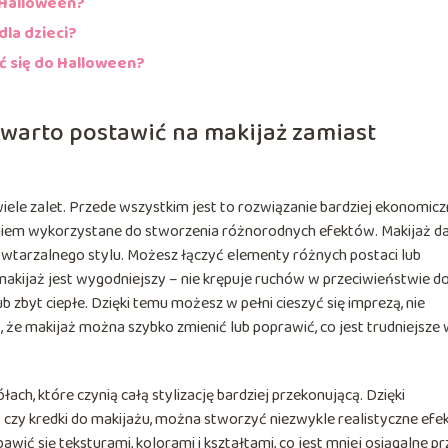
 Halloween?
la dzieci?
ć się do Halloween?
 warto postawić na makijaż zamiast
le zalet. Przede wszystkim jest to rozwiązanie bardziej ekonomicz
niem wykorzystane do stworzenia różnorodnych efektów. Makijaż da
tarzalnego stylu. Możesz łączyć elementy różnych postaci lub
 makijaż jest wygodniejszy – nie krępuje ruchów w przeciwieństwie d
zbyt ciepłe. Dzięki temu możesz w pełni cieszyć się imprezą, nie
 że makijaż można szybko zmienić lub poprawić, co jest trudniejsze
ach, które czynią całą stylizację bardziej przekonującą. Dzięki
zy kredki do makijażu, można stworzyć niezwykle realistyczne efek
wić się teksturami, kolorami i kształtami, co jest mniej osiągalne pr