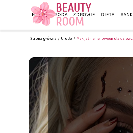
MODA
URODA
ZDROWIE
DIETA
RANK
Strona główna
/
Uroda
/
Makijaż na halloween dla dziew