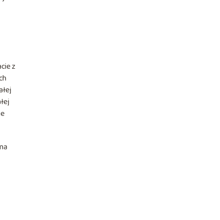
cie z
ch
ałej
łej
ie
źma