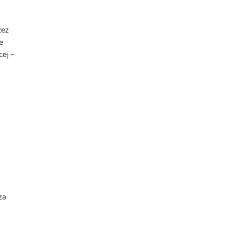
zez
e
cej –
za