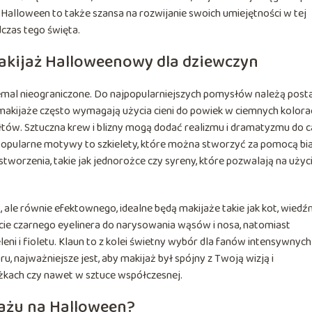
Halloween to także szansa na rozwijanie swoich umiejętności w tej
dczas tego święta.
akijaż Halloweenowy dla dziewczyn
iemal nieograniczone. Do najpopularniejszych pomysłów należą posta
e makijaże często wymagają użycia cieni do powiek w ciemnych kolora
tałtów. Sztuczna krew i blizny mogą dodać realizmu i dramatyzmu do c
ne popularne motywy to szkielety, które można stworzyć za pomocą bia
stworzenia, takie jak jednorożce czy syreny, które pozwalają na użyc
ale równie efektownego, idealne będą makijaże takie jak kot, wied
cie czarnego eyelinera do narysowania wąsów i nosa, natomiast
eni i fioletu. Klaun to z kolei świetny wybór dla fanów intensywnych
, najważniejsze jest, aby makijaż był spójny z Twoją wizją i
ążkach czy nawet w sztuce współczesnej.
jażu na Halloween?