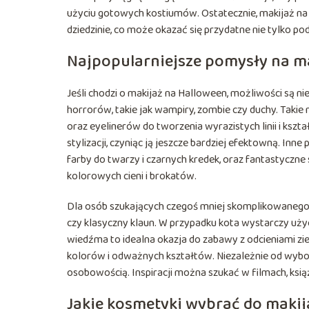
użyciu gotowych kostiumów. Ostatecznie, makijaż na 
dziedzinie, co może okazać się przydatne nie tylko po
Najpopularniejsze pomysły na m
Jeśli chodzi o makijaż na Halloween, możliwości są n
horrorów, takie jak wampiry, zombie czy duchy. Taki
oraz eyelinerów do tworzenia wyrazistych linii i ksz
stylizacji, czyniąc ją jeszcze bardziej efektowną. In
farby do twarzy i czarnych kredek, oraz fantastyczne 
kolorowych cieni i brokatów.
Dla osób szukających czegoś mniej skomplikowanego, 
czy klasyczny klaun. W przypadku kota wystarczy uży
wiedźma to idealna okazja do zabawy z odcieniami ziel
kolorów i odważnych kształtów. Niezależnie od wyboru
osobowością. Inspiracji można szukać w filmach, ksi
Jakie kosmetyki wybrać do maki