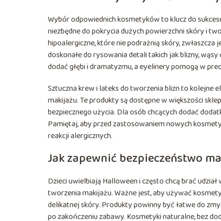
Wybór odpowiednich kosmetyków to klucz do sukcesu
niezbędne do pokrycia dużych powierzchni skóry i tw
hipoalergiczne, które nie podrażnią skóry, zwłaszcza j
doskonałe do rysowania detali takich jak blizny, wąs
dodać głębi i dramatyzmu, a eyelinery pomogą w pre
Sztuczna krew i lateks do tworzenia blizn to kolejn
makijażu. Te produkty są dostępne w większości sklep
bezpiecznego użycia. Dla osób chcących dodać dodat
Pamiętaj, aby przed zastosowaniem nowych kosmetyk
reakcji alergicznych.
Jak zapewnić bezpieczeństwo mak
Dzieci uwielbiają Halloween i często chcą brać udzia
tworzenia makijażu. Ważne jest, aby używać kosmetykó
delikatnej skóry. Produkty powinny być łatwe do zm
po zakończeniu zabawy. Kosmetyki naturalne, bez d