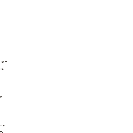
ne –
je
o
 w
ty,
zy