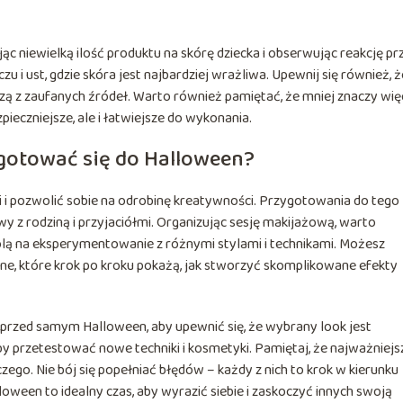
ąc niewielką ilość produktu na skórę dziecka i obserwując reakcję pr
zu i ust, gdzie skóra jest najbardziej wrażliwa. Upewnij się również, ż
ą z zaufanych źródeł. Warto również pamiętać, że mniej znaczy wię
zpieczniejsze, ale i łatwiejsze do wykonania.
gotować się do Halloween?
i i pozwolić sobie na odrobinę kreatywności. Przygotowania do tego
 z rodziną i przyjaciółmi. Organizując sesję makijażową, warto
ą na eksperymentowanie z różnymi stylami i technikami. Możesz
line, które krok po kroku pokażą, jak stworzyć skomplikowane efekty
rzed samym Halloween, aby upewnić się, że wybrany look jest
by przetestować nowe techniki i kosmetyki. Pamiętaj, że najważniejs
zego. Nie bój się popełniać błędów – każdy z nich to krok w kierunku
ween to idealny czas, aby wyrazić siebie i zaskoczyć innych swoją