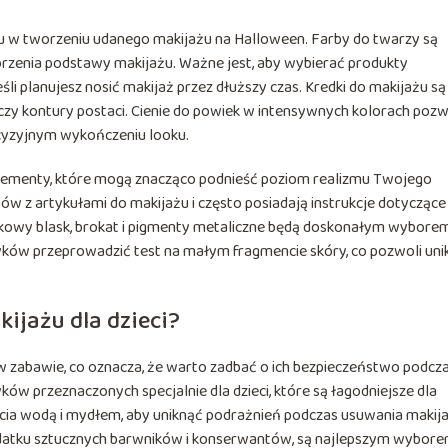
 w tworzeniu udanego makijażu na Halloween. Farby do twarzy są
orzenia podstawy makijażu. Ważne jest, aby wybierać produkty
eśli planujesz nosić makijaż przez dłuższy czas. Kredki do makijażu są
y czy kontury postaci. Cienie do powiek w intensywnych kolorach poz
cyzyjnym wykończeniu looku.
e elementy, które mogą znacząco podnieść poziom realizmu Twojego
ów z artykułami do makijażu i często posiadają instrukcje dotyczące 
kowy blask, brokat i pigmenty metaliczne będą doskonałym wyborem
ów przeprowadzić test na małym fragmencie skóry, co pozwoli uni
ijażu dla dzieci?
ł w zabawie, co oznacza, że warto zadbać o ich bezpieczeństwo podcz
w przeznaczonych specjalnie dla dzieci, które są łagodniejsze dla
ycia wodą i mydłem, aby uniknąć podrażnień podczas usuwania makij
odatku sztucznych barwników i konserwantów, są najlepszym wybor