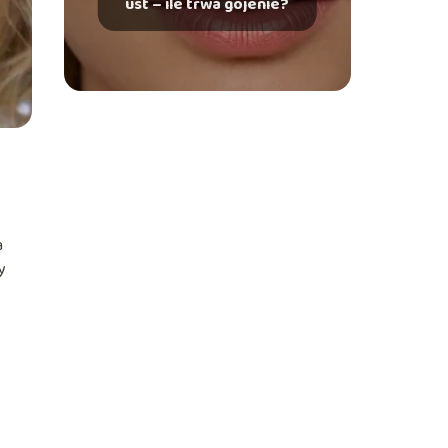
ust – ile trwa gojenie?
a
y