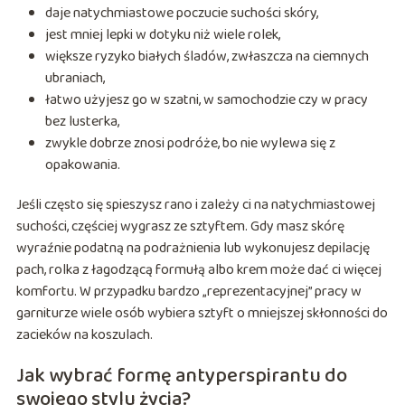
daje natychmiastowe poczucie suchości skóry,
jest mniej lepki w dotyku niż wiele rolek,
większe ryzyko białych śladów, zwłaszcza na ciemnych
ubraniach,
łatwo użyjesz go w szatni, w samochodzie czy w pracy
bez lusterka,
zwykle dobrze znosi podróże, bo nie wylewa się z
opakowania.
Jeśli często się spieszysz rano i zależy ci na natychmiastowej
suchości, częściej wygrasz ze sztyftem. Gdy masz skórę
wyraźnie podatną na podrażnienia lub wykonujesz depilację
pach, rolka z łagodzącą formułą albo krem może dać ci więcej
komfortu. W przypadku bardzo „reprezentacyjnej” pracy w
garniturze wiele osób wybiera sztyft o mniejszej skłonności do
zacieków na koszulach.
Jak wybrać formę antyperspirantu do
swojego stylu życia?