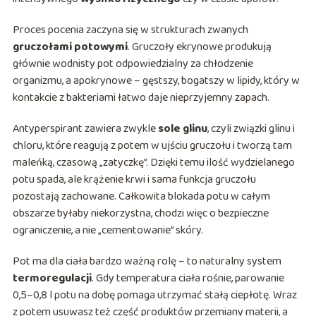
Proces pocenia zaczyna się w strukturach zwanych
gruczołami potowymi
. Gruczoły ekrynowe produkują
głównie wodnisty pot odpowiedzialny za chłodzenie
organizmu, a apokrynowe – gęstszy, bogatszy w lipidy, który w
kontakcie z bakteriami łatwo daje nieprzyjemny zapach.
Antyperspirant zawiera zwykle
sole glinu
, czyli związki glinu i
chloru, które reagują z potem w ujściu gruczołu i tworzą tam
maleńką, czasową „zatyczkę”. Dzięki temu ilość wydzielanego
potu spada, ale krążenie krwi i sama funkcja gruczołu
pozostają zachowane. Całkowita blokada potu w całym
obszarze byłaby niekorzystna, chodzi więc o bezpieczne
ograniczenie, a nie „cementowanie” skóry.
Pot ma dla ciała bardzo ważną rolę – to naturalny system
termoregulacji
. Gdy temperatura ciała rośnie, parowanie
0,5–0,8 l potu na dobę pomaga utrzymać stałą ciepłotę. Wraz
z potem usuwasz też część produktów przemiany materii, a