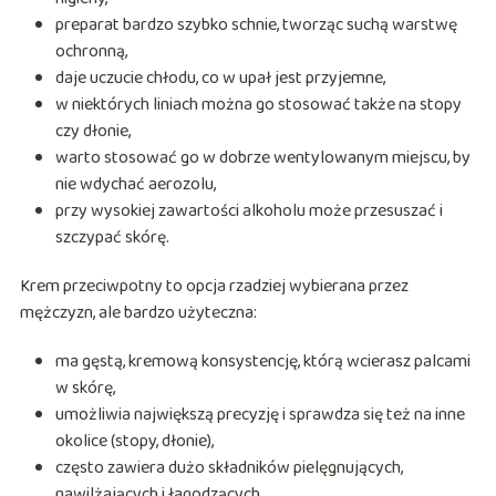
preparat bardzo szybko schnie, tworząc suchą warstwę
ochronną,
daje uczucie chłodu, co w upał jest przyjemne,
w niektórych liniach można go stosować także na stopy
czy dłonie,
warto stosować go w dobrze wentylowanym miejscu, by
nie wdychać aerozolu,
przy wysokiej zawartości alkoholu może przesuszać i
szczypać skórę.
Krem przeciwpotny to opcja rzadziej wybierana przez
mężczyzn, ale bardzo użyteczna:
ma gęstą, kremową konsystencję, którą wcierasz palcami
w skórę,
umożliwia największą precyzję i sprawdza się też na inne
okolice (stopy, dłonie),
często zawiera dużo składników pielęgnujących,
nawilżających i łagodzących,