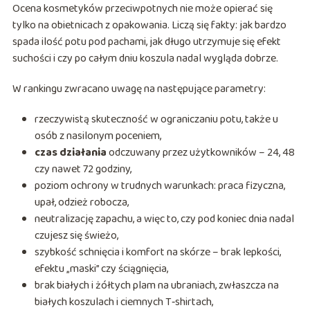
Ocena kosmetyków przeciwpotnych nie może opierać się
tylko na obietnicach z opakowania. Liczą się fakty: jak bardzo
spada ilość potu pod pachami, jak długo utrzymuje się efekt
suchości i czy po całym dniu koszula nadal wygląda dobrze.
W rankingu zwracano uwagę na następujące parametry:
rzeczywistą skuteczność w ograniczaniu potu, także u
osób z nasilonym poceniem,
czas działania
odczuwany przez użytkowników – 24, 48
czy nawet 72 godziny,
poziom ochrony w trudnych warunkach: praca fizyczna,
upał, odzież robocza,
neutralizację zapachu, a więc to, czy pod koniec dnia nadal
czujesz się świeżo,
szybkość schnięcia i komfort na skórze – brak lepkości,
efektu „maski” czy ściągnięcia,
brak białych i żółtych plam na ubraniach, zwłaszcza na
białych koszulach i ciemnych T‑shirtach,