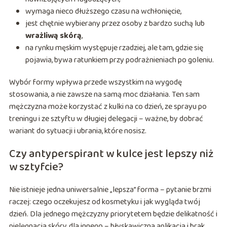
wymaga nieco dłuższego czasu na wchłonięcie,
jest chętnie wybierany przez osoby z bardzo suchą lub
wrażliwą skórą
,
na rynku męskim występuje rzadziej, ale tam, gdzie się
pojawia, bywa ratunkiem przy podrażnieniach po goleniu.
Wybór formy wpływa przede wszystkim na wygodę
stosowania, a nie zawsze na samą moc działania. Ten sam
mężczyzna może korzystać z kulki na co dzień, ze sprayu po
treningu i ze sztyftu w długiej delegacji – ważne, by dobrać
wariant do sytuacji i ubrania, które nosisz.
Czy antyperspirant w kulce jest lepszy niż
w sztyfcie?
Nie istnieje jedna uniwersalnie „lepsza” forma – pytanie brzmi
raczej: czego oczekujesz od kosmetyku i jak wygląda twój
dzień. Dla jednego mężczyzny priorytetem będzie delikatność i
pielęgnacja skóry, dla innego – błyskawiczna aplikacja i brak