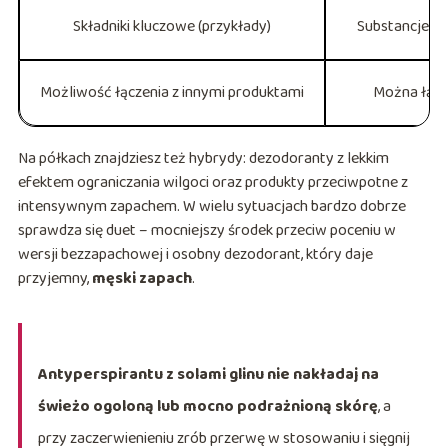
Składniki kluczowe (przykłady)
Substancje a
Możliwość łączenia z innymi produktami
Można łącz
Na półkach znajdziesz też hybrydy: dezodoranty z lekkim
efektem ograniczania wilgoci oraz produkty przeciwpotne z
intensywnym zapachem. W wielu sytuacjach bardzo dobrze
sprawdza się duet – mocniejszy środek przeciw poceniu w
wersji bezzapachowej i osobny dezodorant, który daje
przyjemny,
męski zapach
.
Antyperspirantu z solami glinu nie nakładaj na
świeżo ogoloną lub mocno podrażnioną skórę
, a
przy zaczerwienieniu zrób przerwę w stosowaniu i sięgnij