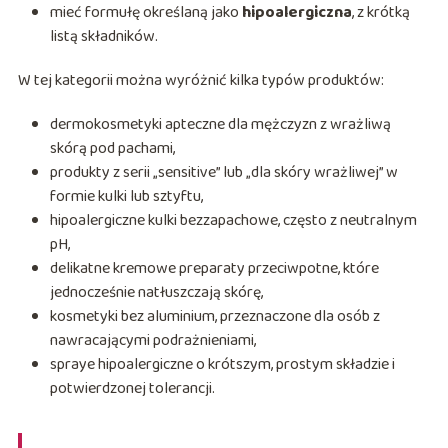
mieć formułę określaną jako
hipoalergiczna
, z krótką
listą składników.
W tej kategorii można wyróżnić kilka typów produktów:
dermokosmetyki apteczne dla mężczyzn z wrażliwą
skórą pod pachami,
produkty z serii „sensitive” lub „dla skóry wrażliwej” w
formie kulki lub sztyftu,
hipoalergiczne kulki bezzapachowe, często z neutralnym
pH,
delikatne kremowe preparaty przeciwpotne, które
jednocześnie natłuszczają skórę,
kosmetyki bez aluminium, przeznaczone dla osób z
nawracającymi podrażnieniami,
spraye hipoalergiczne o krótszym, prostym składzie i
potwierdzonej tolerancji.