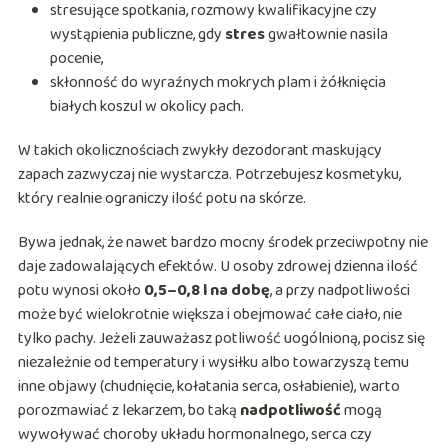
stresujące spotkania, rozmowy kwalifikacyjne czy
wystąpienia publiczne, gdy
stres
gwałtownie nasila
pocenie,
skłonność do wyraźnych mokrych plam i żółknięcia
białych koszul w okolicy pach.
W takich okolicznościach zwykły dezodorant maskujący
zapach zazwyczaj nie wystarcza. Potrzebujesz kosmetyku,
który realnie ograniczy ilość potu na skórze.
Bywa jednak, że nawet bardzo mocny środek przeciwpotny nie
daje zadowalających efektów. U osoby zdrowej dzienna ilość
potu wynosi około
0,5–0,8 l na dobę
, a przy nadpotliwości
może być wielokrotnie większa i obejmować całe ciało, nie
tylko pachy. Jeżeli zauważasz potliwość uogólnioną, pocisz się
niezależnie od temperatury i wysiłku albo towarzyszą temu
inne objawy (chudnięcie, kołatania serca, osłabienie), warto
porozmawiać z lekarzem, bo taką
nadpotliwość
mogą
wywoływać choroby układu hormonalnego, serca czy