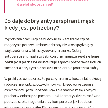
działał skuteczniej?
Co daje dobry antyperspirant męski i
kiedy jest potrzebny?
Mężczyzna pracujący na budowie, w warsztacie czy na
magazynie potrzebuje innej ochrony niż ktoś spędzający
większość dnia w klimatyzowanym biurze. Dobry
antyperspirant męski to taki, który
zmniejsza wydzielanie
potu pod pachami
, neutralizuje zapach i pozostawia uczucie
suchości, a przy tym nie brudzi ubrań ani nie podrażnia skóry.
W praktyce oznacza to, że po całym dniu w koszuli lub odzieży
roboczej nie widzisz dużych mokrych kręgów, nie czujesz
dyskomfortu przy unoszeniu rąk i nie martwisz się żółtymi
przebarwieniami pod pachami. Taki kosmetyk działa zarówno
podczas spokojnego dnia przy komputerze, jak i podczas
intensywnego
wysiłku fizycznego
czy w czasie upałów.