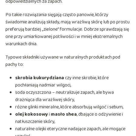
odpowiedzialnych za zapach.
Po takie rozwiązania sięgają często panowie, którzy
świadomie analizują składy, mają wrażliwą skórę lub po prostu
preferują bardziej „zielone” formulacje. Dobrze sprawdzają się
one przy umiarkowanej potliwości i w mniej ekstremalnych
warunkach dnia.
Typowe składniki używane w naturalnych produktach pod
pachy to:
skrobia kukurydziana
czy inne skrobie, które
pochłaniają nadmiar wilgoci,
soda oczyszczona – neutralizuje zapach, ale bywa
drażniąca dla wrażliwej skóry,
różne glinki mineralne, które absorbują wilgoć i sebum,
olej kokosowy
i
masło shea
, dbające o odżywienie i
natłuszczenie skóry,
naturalne olejki eteryczne nadające zapach, ale mogące