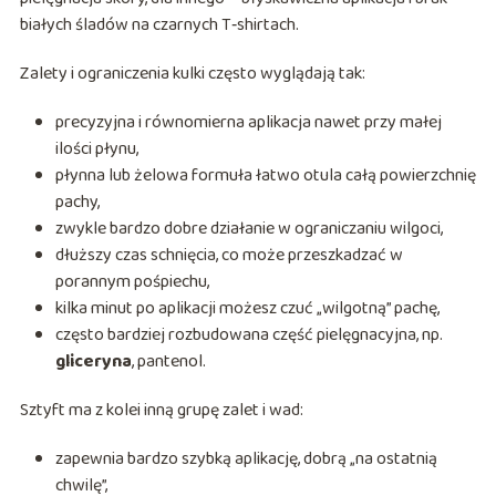
białych śladów na czarnych T‑shirtach.
Zalety i ograniczenia kulki często wyglądają tak:
precyzyjna i równomierna aplikacja nawet przy małej
ilości płynu,
płynna lub żelowa formuła łatwo otula całą powierzchnię
pachy,
zwykle bardzo dobre działanie w ograniczaniu wilgoci,
dłuższy czas schnięcia, co może przeszkadzać w
porannym pośpiechu,
kilka minut po aplikacji możesz czuć „wilgotną” pachę,
często bardziej rozbudowana część pielęgnacyjna, np.
gliceryna
, pantenol.
Sztyft ma z kolei inną grupę zalet i wad:
zapewnia bardzo szybką aplikację, dobrą „na ostatnią
chwilę”,