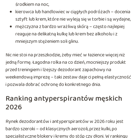
środkiem na noc,
kierowca lub handlowiec w ciągłych podróżach – docenia
sztyft lub krem, które nie wyleją się w torbie i są wydajne,
mężczyzna z bardzo wrażliwą skórą – często najlepiej
reaguje na delikatną kulkę lub krem bez alkoholu i z
mniejszym stężeniem soli glinu.
Nic nie stoi na przeszkodzie, żeby mieć w łazience więcej niż
jedną formę. Łagodna rolka na co dzień, mocniejszy produkt
przed treningiem i lżejszy dezodorant zapachowy na
weekendową imprezę – taki zestaw daje ci pełną elastyczność
i pozwala dobrać ochronę do konkretnego dnia.
Ranking antyperspirantów męskich
2026
Rynek dezodorantów i antyperspirantów w 2026 roku jest
bardzo szeroki – od klasycznych aerozoli, przez kulki, po
specjalistyczne blokery i kremy do stóp czy dłoni. W rankingu