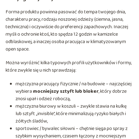
Forma produktu powinna pasować do tempa twojego dnia,
charakteru pracy, rodzaju noszonej odzieży (ciemna, jasna,
techniczna) i oczywiście do preferencji zapachowych. Inaczej
myśli o ochronie ktoś, kto spędza 12 godzin w kamizelce
odblaskowej, a inaczej osoba pracująca w klimatyzowanym
open space.
Można wyróżnić kilka typowych profili użytkowników i formy,
które zwykle się u nich sprawdzają:
mężczyzna pracujący fizycznie / na budowie – najczęściej
wybiera
mocniejszy sztyft lub bloker
, który dobrze
znosi upał i odzież roboczą,
mężczyzna biurowy w koszuli – zwykle stawia na kulkę
lub sztyft „invisible”, które minimalizują ryzyko białych i
żółtych śladów,
sportowiec / bywalec siłowni – chętnie sięga po spray z
szybkim wysychaniem, czasem łączony z mocniejszym