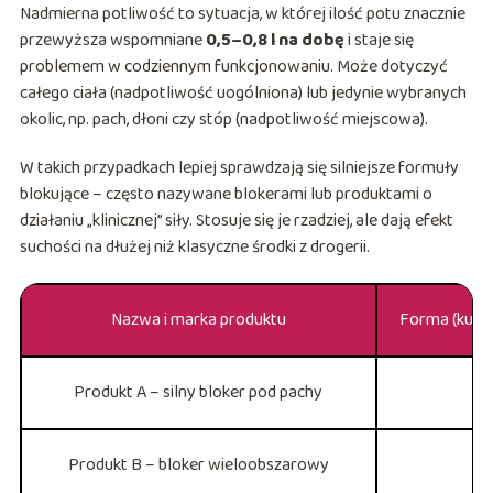
Nadmierna potliwość to sytuacja, w której ilość potu znacznie
przewyższa wspomniane
0,5–0,8 l na dobę
i staje się
problemem w codziennym funkcjonowaniu. Może dotyczyć
całego ciała (nadpotliwość uogólniona) lub jedynie wybranych
okolic, np. pach, dłoni czy stóp (nadpotliwość miejscowa).
W takich przypadkach lepiej sprawdzają się silniejsze formuły
blokujące – często nazywane blokerami lub produktami o
działaniu „klinicznej” siły. Stosuje się je rzadziej, ale dają efekt
suchości na dłużej niż klasyczne środki z drogerii.
Nazwa i marka produktu
Forma (kulka 
Produkt A – silny bloker pod pachy
Produkt B – bloker wieloobszarowy