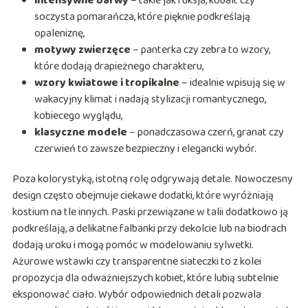
intensywne barwy
– takie jak fuksja, kobalt czy
soczysta pomarańcza, które pięknie podkreślają
opaleniznę,
motywy zwierzęce
– panterka czy zebra to wzory,
które dodają drapieżnego charakteru,
wzory kwiatowe i tropikalne
– idealnie wpisują się w
wakacyjny klimat i nadają stylizacji romantycznego,
kobiecego wyglądu,
klasyczne modele
– ponadczasowa czerń, granat czy
czerwień to zawsze bezpieczny i elegancki wybór.
Poza kolorystyką, istotną rolę odgrywają detale. Nowoczesny
design często obejmuje ciekawe dodatki, które wyróżniają
kostium na tle innych. Paski przewiązane w talii dodatkowo ją
podkreślają, a delikatne falbanki przy dekolcie lub na biodrach
dodają uroku i mogą pomóc w modelowaniu sylwetki.
Ażurowe wstawki czy transparentne siateczki to z kolei
propozycja dla odważniejszych kobiet, które lubią subtelnie
eksponować ciało. Wybór odpowiednich detali pozwala