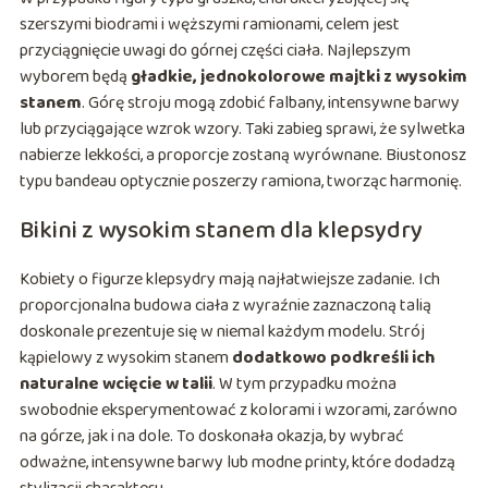
szerszymi biodrami i węższymi ramionami, celem jest
przyciągnięcie uwagi do górnej części ciała. Najlepszym
wyborem będą
gładkie, jednokolorowe majtki z wysokim
stanem
. Górę stroju mogą zdobić falbany, intensywne barwy
lub przyciągające wzrok wzory. Taki zabieg sprawi, że sylwetka
nabierze lekkości, a proporcje zostaną wyrównane. Biustonosz
typu bandeau optycznie poszerzy ramiona, tworząc harmonię.
Bikini z wysokim stanem dla klepsydry
Kobiety o figurze klepsydry mają najłatwiejsze zadanie. Ich
proporcjonalna budowa ciała z wyraźnie zaznaczoną talią
doskonale prezentuje się w niemal każdym modelu. Strój
kąpielowy z wysokim stanem
dodatkowo podkreśli ich
naturalne wcięcie w talii
. W tym przypadku można
swobodnie eksperymentować z kolorami i wzorami, zarówno
na górze, jak i na dole. To doskonała okazja, by wybrać
odważne, intensywne barwy lub modne printy, które dodadzą