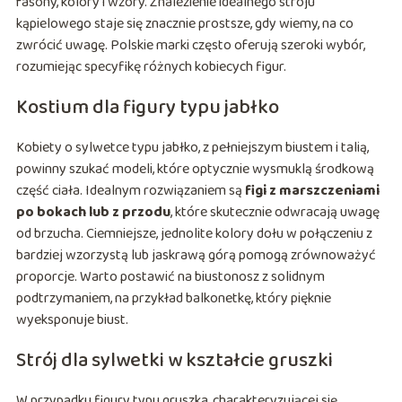
fasony, kolory i wzory. Znalezienie idealnego stroju
kąpielowego staje się znacznie prostsze, gdy wiemy, na co
zwrócić uwagę. Polskie marki często oferują szeroki wybór,
rozumiejąc specyfikę różnych kobiecych figur.
Kostium dla figury typu jabłko
Kobiety o sylwetce typu jabłko, z pełniejszym biustem i talią,
powinny szukać modeli, które optycznie wysmuklą środkową
część ciała. Idealnym rozwiązaniem są
figi z marszczeniami
po bokach lub z przodu
, które skutecznie odwracają uwagę
od brzucha. Ciemniejsze, jednolite kolory dołu w połączeniu z
bardziej wzorzystą lub jaskrawą górą pomogą zrównoważyć
proporcje. Warto postawić na biustonosz z solidnym
podtrzymaniem, na przykład balkonetkę, który pięknie
wyeksponuje biust.
Strój dla sylwetki w kształcie gruszki
W przypadku figury typu gruszka, charakteryzującej się