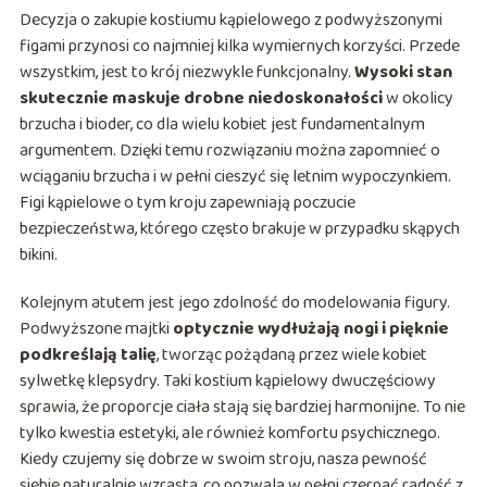
Decyzja o zakupie kostiumu kąpielowego z podwyższonymi
figami przynosi co najmniej kilka wymiernych korzyści. Przede
wszystkim, jest to krój niezwykle funkcjonalny.
Wysoki stan
skutecznie maskuje drobne niedoskonałości
w okolicy
brzucha i bioder, co dla wielu kobiet jest fundamentalnym
argumentem. Dzięki temu rozwiązaniu można zapomnieć o
wciąganiu brzucha i w pełni cieszyć się letnim wypoczynkiem.
Figi kąpielowe o tym kroju zapewniają poczucie
bezpieczeństwa, którego często brakuje w przypadku skąpych
bikini.
Kolejnym atutem jest jego zdolność do modelowania figury.
Podwyższone majtki
optycznie wydłużają nogi i pięknie
podkreślają talię
, tworząc pożądaną przez wiele kobiet
sylwetkę klepsydry. Taki kostium kąpielowy dwuczęściowy
sprawia, że proporcje ciała stają się bardziej harmonijne. To nie
tylko kwestia estetyki, ale również komfortu psychicznego.
Kiedy czujemy się dobrze w swoim stroju, nasza pewność
siebie naturalnie wzrasta, co pozwala w pełni czerpać radość z