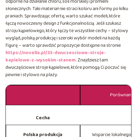
odporne na działanie chloru, soli morskiej i promieni
słonecznych. Taki materiał nie straci koloru ani formy po kilku
praniach. Sprawdzając ofertę, warto szukać modeli, które
łączą nowoczesny design z funkcjonalnością. Jeśli szukasz
stroju kąpielowego, który łączy te wszystkie cechy – stylowy
wygląd, polską produkcję i szeroki wybór modeli na każdą
figurę – warto sprawdzić propozycje dostępne na stronie
https://novella.pl/33-dwuczesciowe-stroje-
kapielowe-z-wysokim-stanem
. Znajdziesz tam
dwuczęściowe stroje kąpielowe, które pomogą Ci poczuć się
pewnie i stylowo na plaży.
Porównanie c
Cecha
Polska produkcja
Wsparcie lokalnego r